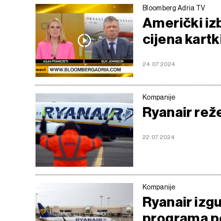
Bloomberg Adria TV
Američki iz
cijena kartk
24.07.2024
Kompanije
Ryanair rež
22.07.2024
Kompanije
Ryanair izg
programa p