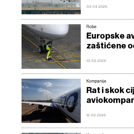
03.04.2026
Robe
Europske av
zaštićene od
13.03.2026
Kompanije
Rat i skok c
aviokompani
12.03.2026