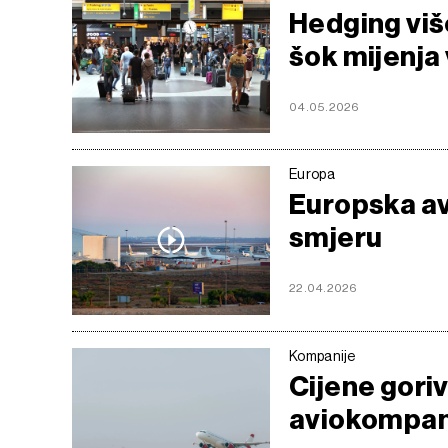
Hedging viš
šok mijenja
04.05.2026
Europa
Europska av
smjeru
22.04.2026
Kompanije
Cijene goriv
aviokompan