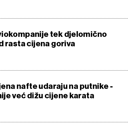
iokompanije tek djelomično
 rasta cijena goriva
ijena nafte udaraju na putnike -
je već dižu cijene karata