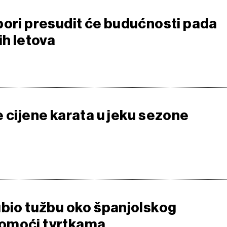
bori presudit će budućnosti pada
ih letova
e cijene karata u jeku sezone
ubio tužbu oko španjolskog
omoći tvrtkama