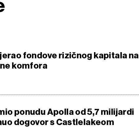
e
jerao fondove rizičnog kapitala na
zone komfora
io ponudu Apolla od 5,7 milijardi
kinuo dogovor s Castlelakeom