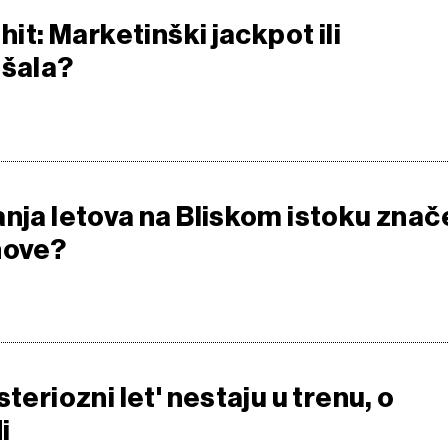
hit: Marketinški jackpot ili
 šala?
anja letova na Bliskom istoku znač
nove?
steriozni let' nestaju u trenu, o
i