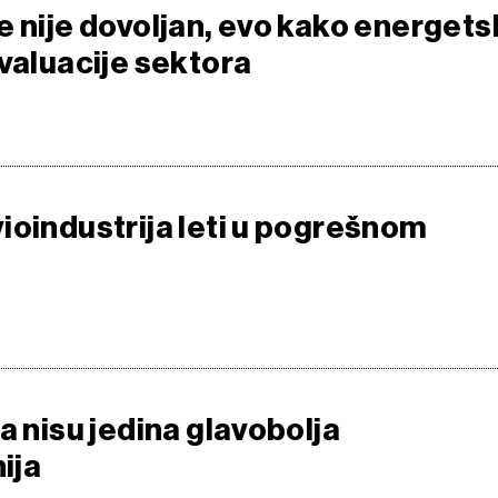
e nije dovoljan, evo kako energets
 valuacije sektora
ioindustrija leti u pogrešnom
a nisu jedina glavobolja
ija