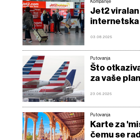
Kompanije
Jet2 viralan 
internetska
03.08.2025
Putovanja
Što otkaziv
za vaše pla
23.06.2025
Putovanja
Karte za 'mi
čemu se rad