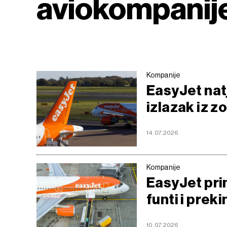
aviokompanij
Kompanije
EasyJet nat
izlazak iz 
14.07.2026
Kompanije
EasyJet prim
funti i pre
10.07.2026