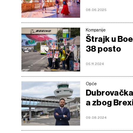
08.06.2025
Kompanije
Štrajk u Bo
38 posto
05.11.2024
Opće
Dubrovačka 
a zbog Brexi
09.08.2024