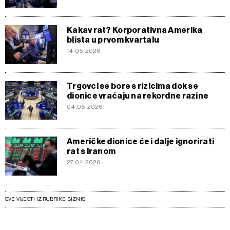
Kakav rat? Korporativna Amerika
blista u prvom kvartalu
14.05.2026
Trgovci se bore s rizicima dok se
dionice vraćaju na rekordne razine
04.05.2026
Američke dionice će i dalje ignorirati
rat s Iranom
27.04.2026
SVE VIJESTI IZ RUBRIKE BIZNIS