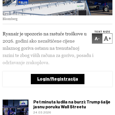
Bloomberg
TEXT SIZE
Ryanair je upozorio na rastuće troškove u
-
+
2026. godini ako nezaštićene cijene
mlaznog goriva ostanu na trenutačnoj
razini te zbog viših računa za gorivo, posadu i
održavanje zrakoplova.
Login/Registracija
Pet minuta ludila na burzi: Trump šalje
jasnu poruku Wall Streetu
24.03.2026