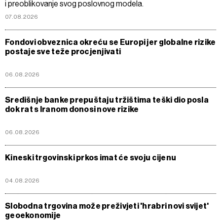
i preoblikovanje svog poslovnog modela.
07.08.2026
Fondovi obveznica okreću se Europi jer globalne rizike
postaje sve teže procjenjivati
06.08.2026
Središnje banke prepuštaju tržištima teški dio posla
dok rat s Iranom donosi nove rizike
06.08.2026
Kineski trgovinski prkos imat će svoju cijenu
04.08.2026
Slobodna trgovina može preživjeti 'hrabri novi svijet'
geoekonomije