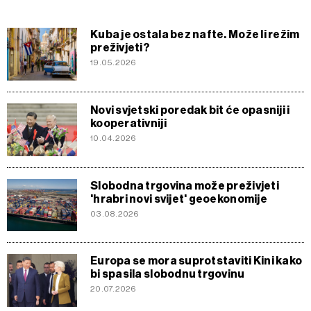
Kuba je ostala bez nafte. Može li režim
preživjeti?
19.05.2026
Novi svjetski poredak bit će opasniji i
kooperativniji
10.04.2026
Slobodna trgovina može preživjeti
'hrabri novi svijet' geoekonomije
03.08.2026
Europa se mora suprotstaviti Kini kako
bi spasila slobodnu trgovinu
20.07.2026