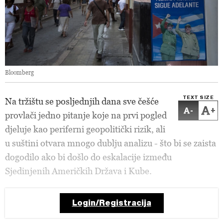
Bloomberg
TEXT SIZE
Na tržištu se posljednjih dana sve češće
-
+
provlači jedno pitanje koje na prvi pogled
djeluje kao periferni geopolitički rizik, ali
u suštini otvara mnogo dublju analizu - što bi se zaista
dogodilo ako bi došlo do eskalacije između
Sjedinjenih Američkih Država i Kube.
Login/Registracija