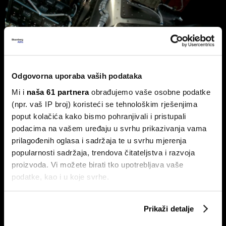
Hrvatska lansira strategiju razvoja
svemirskih tehnologija
Odgovorna uporaba vaših podataka
Svemirske tehnologije uvrštene su u Nacionalni plan
Mi i
naša 61 partnera
obrađujemo vaše osobne podatke
razvoja industrije do 2034..
(npr. vaš IP broj) koristeći se tehnološkim rješenjima
poput kolačića kako bismo pohranjivali i pristupali
podacima na vašem uređaju u svrhu prikazivanja vama
prilagođenih oglasa i sadržaja te u svrhu mjerenja
popularnosti sadržaja, trendova čitateljstva i razvoja
proizvoda. Vi možete birati tko upotrebljava vaše
podatke, kao i u koje svrhe.
Ako nam dopustite, također bismo htjeli:
Chat Control: Što znači
Novi zakon o nekretninama:
Prikaži detalje
produljenje dobrovoljnog
Veća zaštita za kupce, ali i rizik
Prikupljati podatke o vašoj geografskoj lokaciji,
nadzora komunikacija u EU?
od rasta cijena