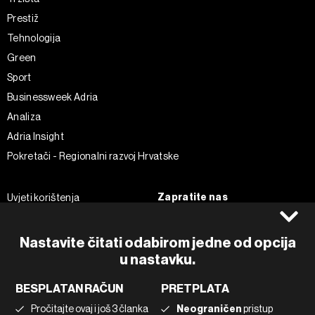
Prestiž
Tehnologija
Green
Sport
Businessweek Adria
Analiza
Adria Insight
Pokretači - Regionalni razvoj Hrvatske
Zapratite nas
Uvjeti korištenja
Pravila privatnosti
Facebook
Politika kolačića
Instagram
Nastavite čitati odabirom jedne od opcija
Impressum
u nastavku.
Twitter
Marketing
Linkedin
BESPLATAN RAČUN
PRETPLATA
Korištenje umjetne inteligencije
Tiktok
Pročitajte ovaj i još 3 članka
Neograničen
pristup