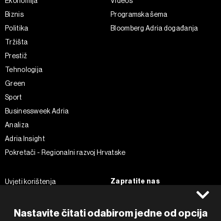
Ekonomija
Videos
Biznis
Programska šema
Politika
Bloomberg Adria događanja
Tržišta
Prestiž
Tehnologija
Green
Sport
Businessweek Adria
Analiza
Adria Insight
Pokretači - Regionalni razvoj Hrvatske
Zapratite nas
Uvjeti korištenja
Pravila privatnosti
Facebook
Politika kolačića
Instagram
Nastavite čitati odabirom jedne od opcija