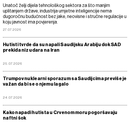
Unatoč želji dijela tehnološkog sektora za što manjim
uplitanjem države, industrija umjetne inteligencije nema
dugoročnu budućnost bez jake, neovisne i stručne regulacije u
koju javnost ima povjerenja.
27.07.2026
Hutisti tvrde da su napali Saudijsku Arabiju dok SAD
prekida niz udara na Iran
25.07.2026
Trumpov nuklearni sporazum sa Saudijcima previše je
važan da bi se o njemu lagalo
24.07.2026
Kako napadi hutista u Crvenom moru pogoršavaju
naftni šok