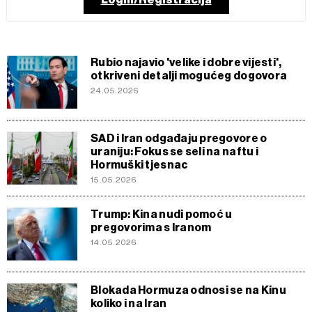
Rubio najavio 'velike i dobre vijesti',
otkriveni detalji mogućeg dogovora
24.05.2026
SAD i Iran odgađaju pregovore o
uraniju: Fokus se seli na naftu i
Hormuški tjesnac
15.05.2026
Trump: Kina nudi pomoć u
pregovorima s Iranom
14.05.2026
Blokada Hormuza odnosi se na Kinu
koliko i na Iran