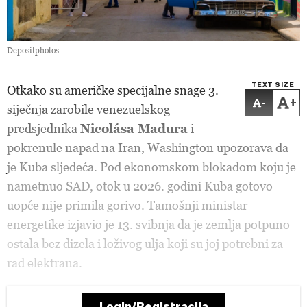
Depositphotos
TEXT SIZE
Otkako su američke specijalne snage 3.
-
+
siječnja zarobile venezuelskog
predsjednika
Nicolása Madura
i
pokrenule napad na Iran, Washington upozorava da
je Kuba sljedeća. Pod ekonomskom blokadom koju je
nametnuo SAD, otok u 2026. godini Kuba gotovo
uopće nije primila gorivo. Tamošnji ministar
energetike izjavio je 13. svibnja da je zemlja potpuno
ostala bez dizela i loživog ulja koji su joj potrebni za
rad elektrana.
Login/Registracija