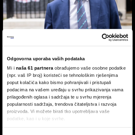
Novog britanskog premijera čeka
prazna blagajna - Burnham planira
Odgovorna uporaba vaših podataka
nacionalizaciju
Mi i
naša 61 partnera
obrađujemo vaše osobne podatke
Pad vlade Keira Starmera i uspon Andyja Burnhama kao
(npr. vaš IP broj) koristeći se tehnološkim rješenjima
najizglednijeg nasljednika otvorili su ozbiljna pitanja o
poput kolačića kako bismo pohranjivali i pristupali
budućnosti ekonomske politike UK-a.
podacima na vašem uređaju u svrhu prikazivanja vama
prilagođenih oglasa i sadržaja te u svrhu mjerenja
popularnosti sadržaja, trendova čitateljstva i razvoja
proizvoda. Vi možete birati tko upotrebljava vaše
podatke, kao i u koje svrhe.
Ako nam dopustite, također bismo htjeli: