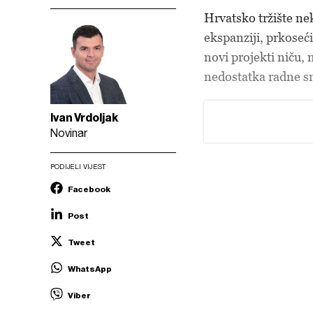
Hrvatsko tržište ne
ekspanziji, prkoseć
novi projekti niču,
nedostatka radne sn
Ivan Vrdoljak
Novinar
PODIJELI VIJEST
Facebook
Post
Tweet
WhatsApp
Viber