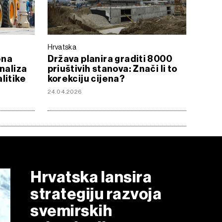
Hrvatska
ena
Država planira graditi 8000
naliza
priuštivih stanova: Znači li to
litike
korekciju cijena?
24.04.2026
Hrvatska lansira
strategiju razvoja
svemirskih