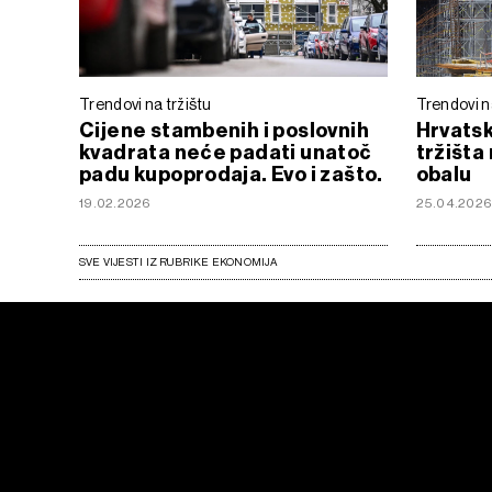
Trendovi na tržištu
Trendovi n
Cijene stambenih i poslovnih
Hrvatsk
kvadrata neće padati unatoč
tržišta
padu kupoprodaja. Evo i zašto.
obalu
19.02.2026
25.04.202
SVE VIJESTI IZ RUBRIKE EKONOMIJA