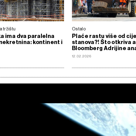
a tržištu
Ostalo
a ima dva paralelna
Plaće rastu više od cij
 nekretnina: kontinent i
stanova?! Što otkriva a
Bloomberg Adrijine ana
6
12.02.2026