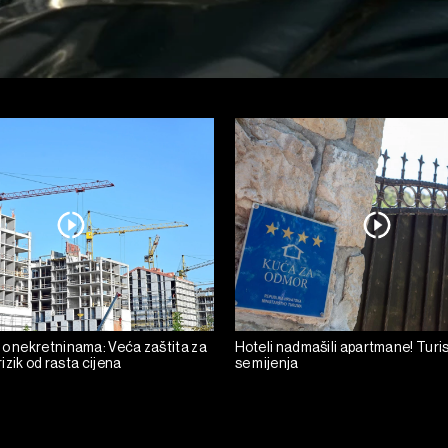
 o nekretninama: Veća zaštita za
Hoteli nadmašili apartmane! Turis
 rizik od rasta cijena
se mijenja