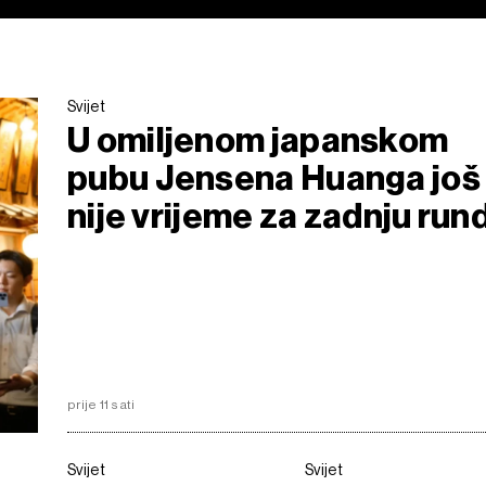
Svijet
U omiljenom japanskom
pubu Jensena Huanga još
nije vrijeme za zadnju run
prije 11 sati
Svijet
Svijet