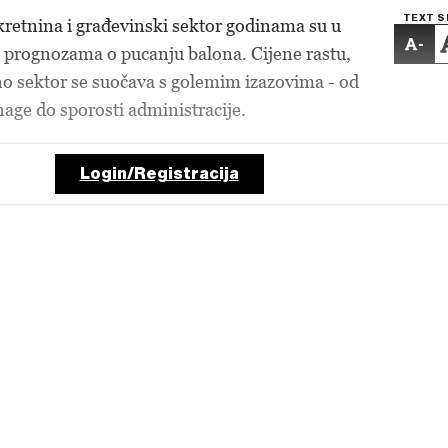
TEXT S
kretnina i građevinski sektor godinama su u
-
i prognozama o pucanju balona. Cijene rastu,
 no sektor se suočava s golemim izazovima - od
age do sporosti administracije.
Login/Registracija