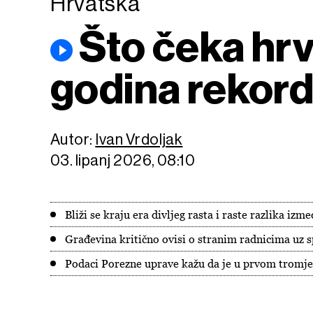
Hrvatska
Što čeka hr
godina rekord
Autor:
Ivan Vrdoljak
03. lipanj 2026, 08:10
Bliži se kraju era divljeg rasta i raste razlika i
Građevina kritično ovisi o stranim radnicima uz 
Podaci Porezne uprave kažu da je u prvom tromje