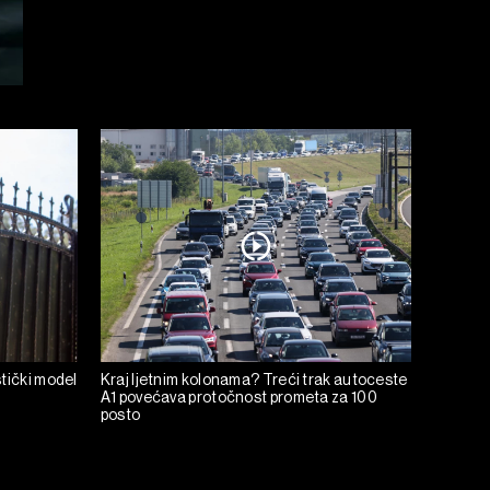
tički model
Kraj ljetnim kolonama? Treći trak autoceste
A1 povećava protočnost prometa za 100
posto