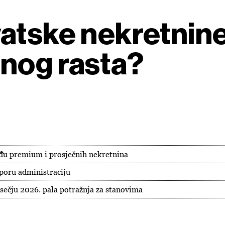
vatske nekretnin
nog rasta?
zmeđu premium i prosječnih nekretnina
sporu administraciju
sečju 2026. pala potražnja za stanovima