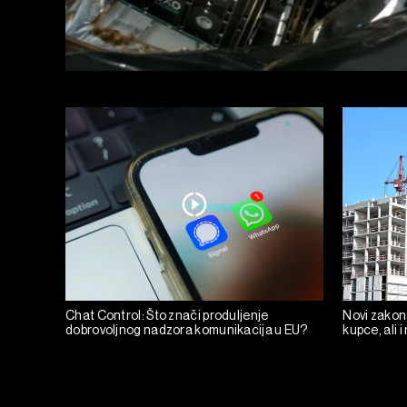
Chat Control: Što znači produljenje
Novi zakon
dobrovoljnog nadzora komunikacija u EU?
kupce, ali i