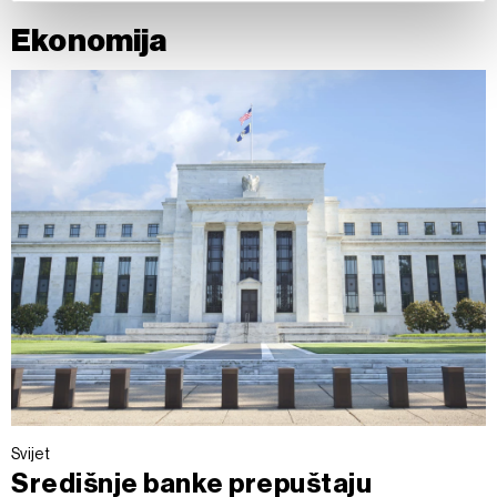
Ekonomija
Zajednički voditelji obrade su HD-WIN ARENA SPORT
d.o.o. i
Partneri
.
Više o podacima koje obrađujemo kao i o
vašim pravima pročitajte u našoj
Politici privatnosti
, a o
kolačićima i drugim sličnim tehnologijama u
Politici kolačića
.
Kolačiće u bilo kojem trenutku možete ponovno ažurirati klikom
na „Prikaži detalje“. Privolu možete u bilo kojem trenutku
povući bez negativnih posljedica.
Svijet
Središnje banke prepuštaju