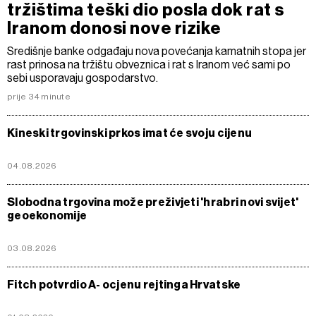
tržištima teški dio posla dok rat s
Iranom donosi nove rizike
Središnje banke odgađaju nova povećanja kamatnih stopa jer
rast prinosa na tržištu obveznica i rat s Iranom već sami po
sebi usporavaju gospodarstvo.
prije 34 minute
Kineski trgovinski prkos imat će svoju cijenu
04.08.2026
Slobodna trgovina može preživjeti 'hrabri novi svijet'
geoekonomije
03.08.2026
Fitch potvrdio A- ocjenu rejtinga Hrvatske