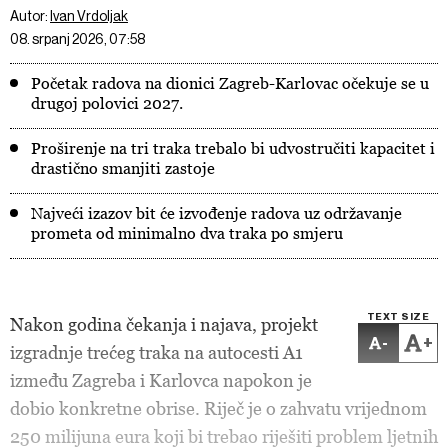
Autor:
Ivan Vrdoljak
08. srpanj 2026, 07:58
Početak radova na dionici Zagreb-Karlovac očekuje se u
drugoj polovici 2027.
Proširenje na tri traka trebalo bi udvostručiti kapacitet i
drastično smanjiti zastoje
Najveći izazov bit će izvođenje radova uz održavanje
prometa od minimalno dva traka po smjeru
TEXT SIZE
Nakon godina čekanja i najava, projekt
-
+
izgradnje trećeg traka na autocesti A1
između Zagreba i Karlovca napokon je
dobio konkretne obrise. Riječ je o zahvatu vrijednom
250 milijuna eura koji bi trebao riješiti problem ljetnih