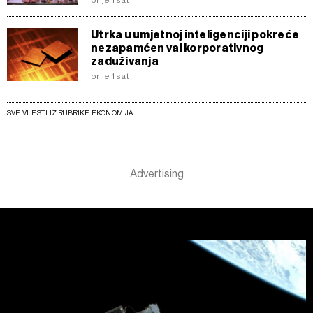
prije 1 sat
Utrka u umjetnoj inteligenciji pokreće
nezapamćen val korporativnog
zaduživanja
prije 1 sat
SVE VIJESTI IZ RUBRIKE EKONOMIJA