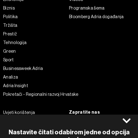
Biznis
Programska šema
Politika
Bloomberg Adria događanja
Tržišta
Prestiž
Tehnologija
Green
Sport
Businessweek Adria
Analiza
Adria Insight
Pokretači - Regionalni razvoj Hrvatske
Zapratite nas
Uvjeti korištenja
Pravila privatnosti
Facebook
Politika kolačića
Instagram
Nastavite čitati odabirom jedne od opcija