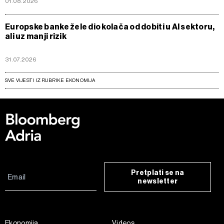
01.08.2026
Europske banke žele dio kolača od dobiti u AI sektoru,
ali uz manji rizik
31.07.2026
SVE VIJESTI IZ RUBRIKE EKONOMIJA
Pretplati se na
newsletter
Ekonomija
Videos