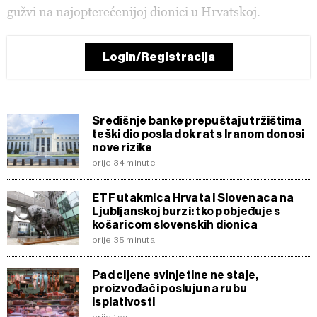
gužvi na najopterećenijoj dionici u Hrvatskoj.
Login/Registracija
Središnje banke prepuštaju tržištima
teški dio posla dok rat s Iranom donosi
nove rizike
prije 34 minute
ETF utakmica Hrvata i Slovenaca na
Ljubljanskoj burzi: tko pobjeđuje s
košaricom slovenskih dionica
prije 35 minuta
Pad cijene svinjetine ne staje,
proizvođači posluju na rubu
isplativosti