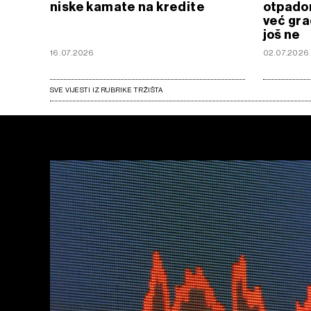
niske kamate na kredite
otpadom
već gra
još ne
16.07.2026
02.07.2026
SVE VIJESTI IZ RUBRIKE TRŽIŠTA