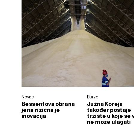
Novac
Burze
Bessentova obrana
Južna Koreja
jena rizična je
također postaje
inovacija
tržište u koje se 
ne može ulagati