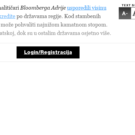
TEXT S
alitičari
Bloomberga Adrije
usporedili visinu
-
kredite
po državama regije. Kod stambenih
se može pohvaliti najnižom kamatnom stopom.
vatskoj, dok su u ostalim državama osjetno više.
Login/Registracija