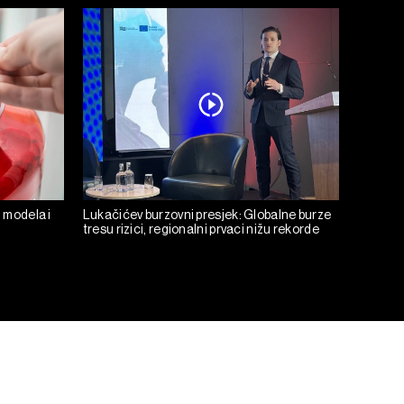
h modela i
Lukačićev burzovni presjek: Globalne burze
tresu rizici, regionalni prvaci nižu rekorde