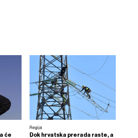
Regija
a će
Dok hrvatska prerada raste, a