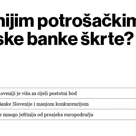
tinijim potrošački
nske banke škrte?
veniji je viša za cijeli postotni bod
 Banke Slovenije i manjom konkurencijom
 je mnogo jeftinija od prosjeka europodručja