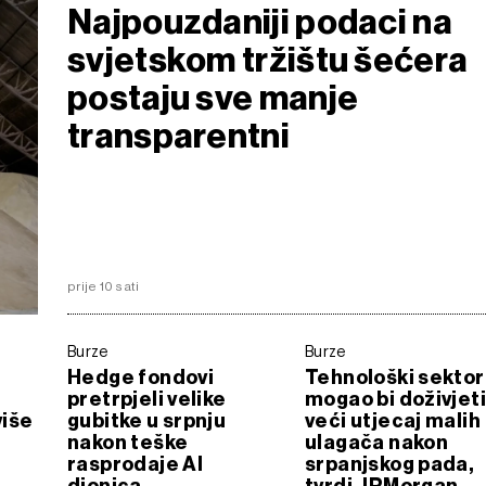
Najpouzdaniji podaci na
svjetskom tržištu šećera
postaju sve manje
transparentni
prije 10 sati
Burze
Burze
Hedge fondovi
Tehnološki sektor
pretrpjeli velike
mogao bi doživjet
više
gubitke u srpnju
veći utjecaj malih
nakon teške
ulagača nakon
rasprodaje AI
srpanjskog pada,
dionica
tvrdi JPMorgan