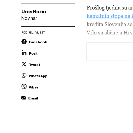
Prošlog tjedna su an
Uroš Božin
kamatnih stopa na 
Novinar
kredita Slovenija 
Vrlo su slične u Hr
PODIJELI VIJEST
Facebook
Post
Tweet
WhatsApp
Viber
Email