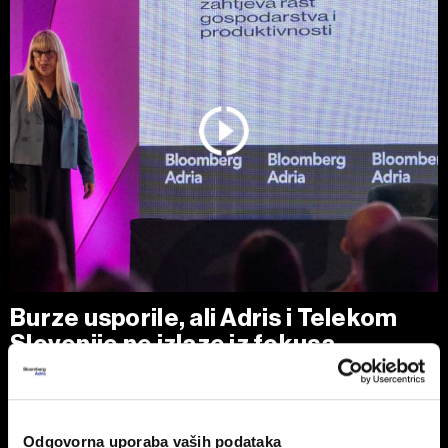
Burze usporile, ali Adris i Telekom
Slovenije ne izlaze iz fokusa
Na Zagrebačkoj burzi smirivanje prometa u odnosu na
protekli mjesec.
Odgovorna uporaba vaših podataka