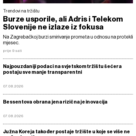
Trendovi na tržištu
Burze usporile, ali Adris i Telekom
Slovenije ne izlaze iz fokusa
Na Zagrebačkoj burzi smirivanje prometa u odnosu na protekli
mjesec.
prije 9 sati
Najpouzdaniji podaci na svjetskom tržištu šećera
postaju sve manje transparentni
07.08.2026
Bessentova obrana jena rizična je inovacija
07.08.2026
Južna Koreja također postaje tržište u koje se više ne