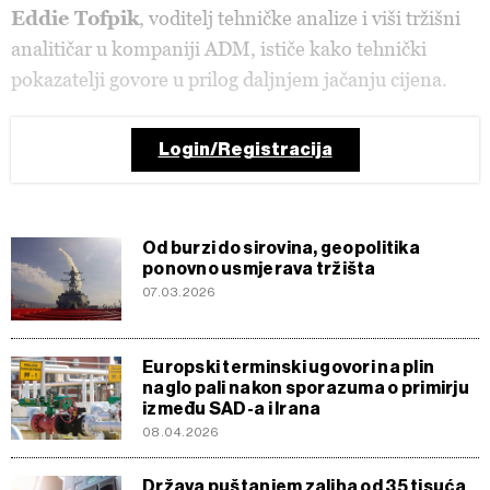
Eddie Tofpik
, voditelj tehničke analize i viši tržišni
analitičar u kompaniji ADM, ističe kako tehnički
pokazatelji govore u prilog daljnjem jačanju cijena.
Login/Registracija
Od burzi do sirovina, geopolitika
ponovno usmjerava tržišta
07.03.2026
Europski terminski ugovori na plin
naglo pali nakon sporazuma o primirju
između SAD-a i Irana
08.04.2026
Država puštanjem zaliha od 35 tisuća