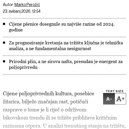
Autor:
Marko Perožić
23. svibanj 2026, 12:54
Cijene pšenice dosegnule su najviše razine od 2024.
godine
Za prognoziranje kretanja na tržištu ključna je tehnička
analiza, a ne fundamentalna nesigurnost
Prirodni plin, a ne sirova nafta, presudan je energent za
poljoprivredu
TEXT SIZE
Cijene poljoprivrednih kultura, posebice
-
+
žitarica, bilježe značajan rast, potičući
rasprave o tome je li riječ o održivom
bikovskom trendu ili se tržište približava kritičnim
razinama otpora. U analizi trenutnog stanja na tržištu,