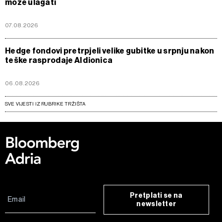
može ulagati
07.08.2026
Hedge fondovi pretrpjeli velike gubitke u srpnju nakon
teške rasprodaje AI dionica
06.08.2026
SVE VIJESTI IZ RUBRIKE TRŽIŠTA
Pretplati se na
newsletter