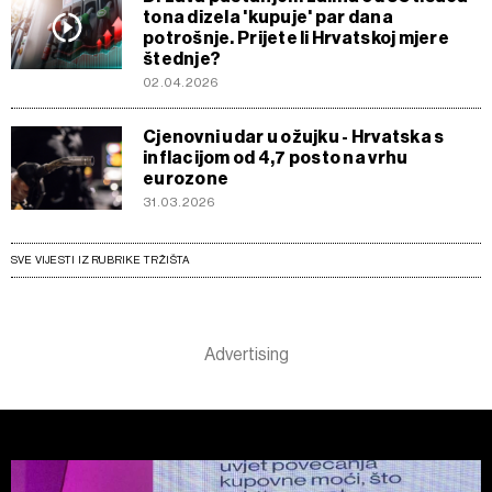
tona dizela 'kupuje' par dana
potrošnje. Prijete li Hrvatskoj mjere
štednje?
02.04.2026
Cjenovni udar u ožujku - Hrvatska s
inflacijom od 4,7 posto na vrhu
eurozone
31.03.2026
SVE VIJESTI IZ RUBRIKE TRŽIŠTA