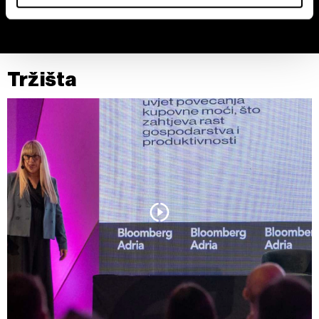
izmijeniti ili povući u Izjavi o kolačićima.
Zajednički voditelji obrade su HD-WIN ARENA SPORT
d.o.o. i
Partneri
.
Više o podacima koje obrađujemo kao i o
Tržišta
vašim pravima pročitajte u našoj
Politici privatnosti
, a o
kolačićima i drugim sličnim tehnologijama u
Politici kolačića
.
Kolačiće u bilo kojem trenutku možete ponovno ažurirati klikom
na „Prikaži detalje“. Privolu možete u bilo kojem trenutku
povući bez negativnih posljedica.