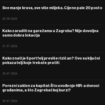
Sve manje krava, sve više mlijeka. Cijene pale 20 posto
02.08.2026
Kako zaraditi na garažama u Zagrebu? Nije dovoljna
samo dobra lokacija
31.07.2026
Kako znati je li portfelj previše rizičan? Ovo su ključni
pokazatelji koje trebate pratiti
30.07.2026
Porezni zaklon za kapital: Što uvođenje HIR-a donosi
građanima, a što Zagrebačkoj burzi?
30.07.2026