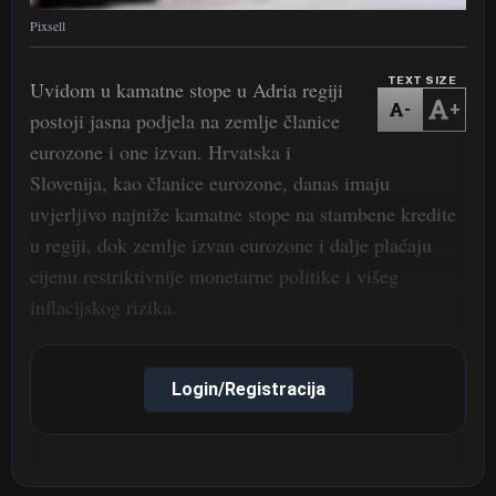
Pixsell
TEXT SIZE
Uvidom u kamatne stope u Adria regiji
-
+
postoji jasna podjela na zemlje članice
eurozone i one izvan. Hrvatska i
Slovenija, kao članice eurozone, danas imaju
uvjerljivo najniže kamatne stope na stambene kredite
u regiji, dok zemlje izvan eurozone i dalje plaćaju
cijenu restriktivnije monetarne politike i višeg
inflacijskog rizika.
Login/Registracija