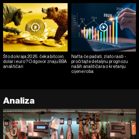
Što do kraja 2026. čeka bitcoin,
Nafta će padati, zlato rasti -
dolar i euro? Odgovor znaju BBA
pročitajte detaljnu prognozu
analitičari
naših analitičara o kretanju
cijene roba
Analiza