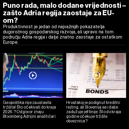
Puno rada, malo dodane vrijednosti –
zašto Adria regija zaostaje za EU-
om?
Produktivnost je jedan od najvažnijih pokazatelja
dugoročnog gospodarskog razvoja, ali upravo na tom
području Adria regija i dalje znatno zaostaje za ostatkom
Europe.
Geopolitika nije zaustavila
Hrvatskoj je podignut kreditni
tržišta! Što očekivati do kraja
rejting, ali Slovenija se i dalje
2026.? Odgovor znaju
zadužuje jeftinije. Što do kraja
Bloomberg Adrijini analitičari
godine očekuje tržište
obveznica?