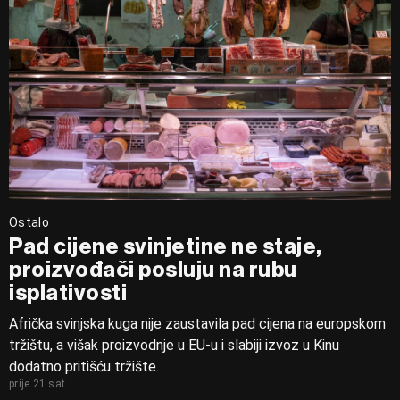
Ostalo
Pad cijene svinjetine ne staje,
proizvođači posluju na rubu
isplativosti
Afrička svinjska kuga nije zaustavila pad cijena na europskom
tržištu, a višak proizvodnje u EU-u i slabiji izvoz u Kinu
dodatno pritišću tržište.
prije 21 sat