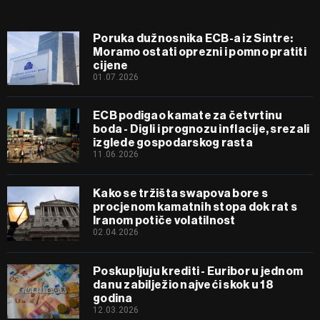
Poruka dužnosnika ECB-a iz Sintre:
Moramo ostati oprezni i pomno pratiti
cijene
01.07.2026
ECB podigao kamate za četvrtinu
boda - Digli i prognozu inflacije, srezali
izglede gospodarskog rasta
11.06.2026
Kako se tržišta swapova bore s
procjenom kamatnih stopa dok rat s
Iranom potiče volatilnost
02.04.2026
Poskupljuju krediti - Euribor u jednom
danu zabilježio najveći skok u 18
godina
12.03.2026