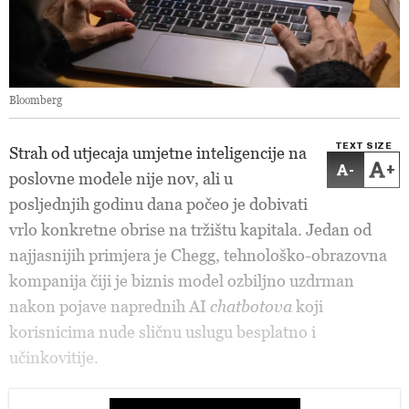
Bloomberg
TEXT SIZE
Strah od utjecaja umjetne inteligencije na
-
+
poslovne modele nije nov, ali u
posljednjih godinu dana počeo je dobivati
vrlo konkretne obrise na tržištu kapitala. Jedan od
najjasnijih primjera je Chegg, tehnološko-obrazovna
kompanija čiji je biznis model ozbiljno uzdrman
nakon pojave naprednih AI
chatbotova
koji
korisnicima nude sličnu uslugu besplatno i
učinkovitije.