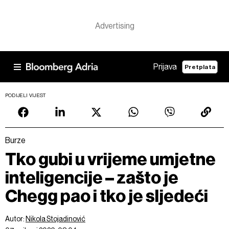
Prijava
Pretplata
PODIJELI VIJEST
Burze
Tko gubi u vrijeme umjetne
inteligencije – zašto je
Chegg pao i tko je sljedeći
Autor:
Nikola Stojadinović