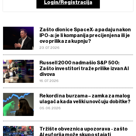
Login/Registracija
Zašto dionice SpaceX-a padaju nakon
IPO-a: je li kompanija precijenjena ili je
ovo prilika za kupnju?
23.07.2026
Russell 2000 nadmašio S&P 500:
Zašto investitori traže prilike izvan AI
divova
16.07.2026
Rekordi na burzama – zamka za malog
ulagača kada veliki unovčuju dobitke?
05.06.2026
Tržište obveznica upozorava - zašto
AI euforija može skupo stajati