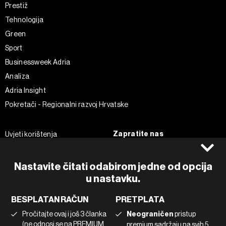
Prestiž
Tehnologija
Green
Sport
Businessweek Adria
Analiza
Adria Insight
Pokretači - Regionalni razvoj Hrvatske
Zapratite nas
Uvjeti korištenja
Pravila privatnosti
Facebook
Politika kolačića
Instagram
Nastavite čitati odabirom jedne od opcija
Impressum
Twitter
u nastavku.
Marketing
Linkedin
BESPLATAN RAČUN
PRETPLATA
Korištenje umjetne inteligencije
Tiktok
Pročitajte ovaj i još 3 članka
Neograničen
pristup
(ne odnosi se na PREMIUM
premium sadržaju na svih 5