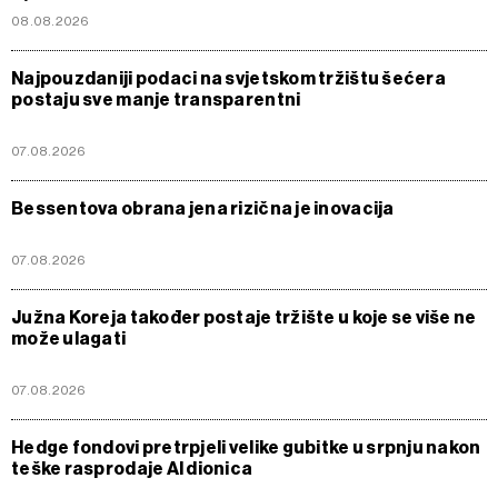
08.08.2026
Najpouzdaniji podaci na svjetskom tržištu šećera
postaju sve manje transparentni
07.08.2026
Bessentova obrana jena rizična je inovacija
07.08.2026
Južna Koreja također postaje tržište u koje se više ne
može ulagati
07.08.2026
Hedge fondovi pretrpjeli velike gubitke u srpnju nakon
teške rasprodaje AI dionica