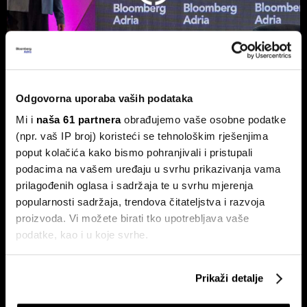
Odgovorna uporaba vaših podataka
Burze usporile, ali Adris i Telekom
Mi i
naša 61 partnera
obrađujemo vaše osobne podatke
Slovenije ne izlaze iz fokusa
(npr. vaš IP broj) koristeći se tehnološkim rješenjima
Na Zagrebačkoj burzi smirivanje prometa u odnosu na
poput kolačića kako bismo pohranjivali i pristupali
protekli mjesec.
podacima na vašem uređaju u svrhu prikazivanja vama
prilagođenih oglasa i sadržaja te u svrhu mjerenja
popularnosti sadržaja, trendova čitateljstva i razvoja
proizvoda. Vi možete birati tko upotrebljava vaše
podatke, kao i u koje svrhe.
Ako nam dopustite, također bismo htjeli:
Prikaži detalje
Prikupljati podatke o vašoj geografskoj lokaciji,
koji mogu biti precizni do radijusa od nekoliko metara