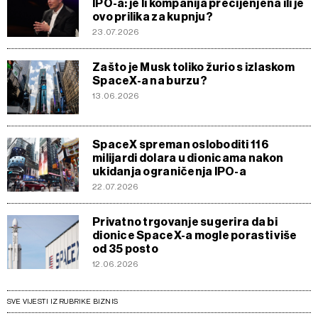
IPO-a: je li kompanija precijenjena ili je
ovo prilika za kupnju?
23.07.2026
Zašto je Musk toliko žurio s izlaskom
SpaceX-a na burzu?
13.06.2026
SpaceX spreman osloboditi 116
milijardi dolara u dionicama nakon
ukidanja ograničenja IPO-a
22.07.2026
Privatno trgovanje sugerira da bi
dionice SpaceX-a mogle porasti više
od 35 posto
12.06.2026
SVE VIJESTI IZ RUBRIKE BIZNIS