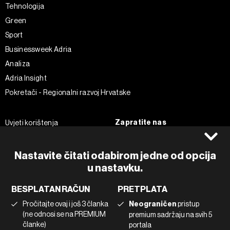
Tehnologija
Green
Sport
Businessweek Adria
Analiza
Adria Insight
Pokretači - Regionalni razvoj Hrvatske
Zapratite nas
Uvjeti korištenja
Pravila privatnosti
Facebook
Politika kolačića
Instagram
Nastavite čitati odabirom jedne od opcija
Impressum
Twitter
u nastavku.
Marketing
Linkedin
BESPLATAN RAČUN
PRETPLATA
Korištenje umjetne inteligencije
Tiktok
Pročitajte ovaj i još 3 članka
Neograničen
pristup
(ne odnosi se na PREMIUM
premium sadržaju na svih 5
članke)
portala