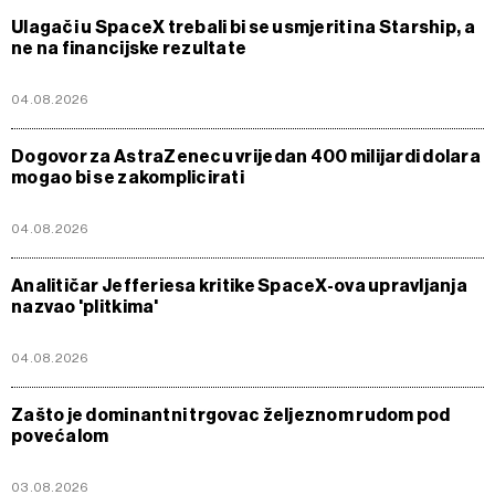
Ulagači u SpaceX trebali bi se usmjeriti na Starship, a
ne na financijske rezultate
04.08.2026
Dogovor za AstraZenecu vrijedan 400 milijardi dolara
mogao bi se zakomplicirati
04.08.2026
Analitičar Jefferiesa kritike SpaceX-ova upravljanja
nazvao 'plitkima'
04.08.2026
Zašto je dominantni trgovac željeznom rudom pod
povećalom
03.08.2026