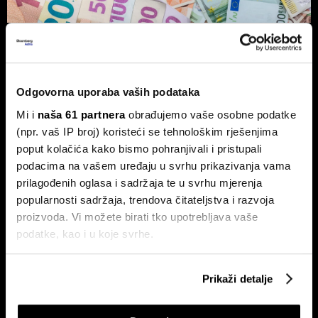
Vlasnik Magazinske kleti izdaje
obveznice - centraliziranom
kuhinjom do trostrukog rasta marže
Odgovorna uporaba vaših podataka
Tvrtka Superior Ugostiteljstvo izdaje trogodišnje
obveznice vrijedne 1,5 milijuna eura, više od milijun eura
Mi i
naša 61 partnera
obrađujemo vaše osobne podatke
ulažu u sustav centralizirane pripreme hrane.
(npr. vaš IP broj) koristeći se tehnološkim rješenjima
poput kolačića kako bismo pohranjivali i pristupali
podacima na vašem uređaju u svrhu prikazivanja vama
prilagođenih oglasa i sadržaja te u svrhu mjerenja
popularnosti sadržaja, trendova čitateljstva i razvoja
proizvoda. Vi možete birati tko upotrebljava vaše
podatke, kao i u koje svrhe.
Ako nam dopustite, također bismo htjeli:
Ovo je nova strategija shopping
Evo kako BOX NOW želi
Prikaži detalje
centara u eri online kupnje
oblikovati budućnost logistike u
Prikupljati podatke o vašoj geografskoj lokaciji,
Hrvatskoj
koji mogu biti precizni do radijusa od nekoliko metara