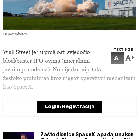
Depositphotos
TEXT SIZE
Wall Street je i u prošlosti svjedočio
-
+
blockbuster IPO-ovima (inicijalnim
javnim ponudama). No nijedan nije tako
žestoko protutnjao kroz njegov operativni mehanizam
kao SpaceX.
Login/Registracija
Zašto dionice SpaceX-a padaju nakon