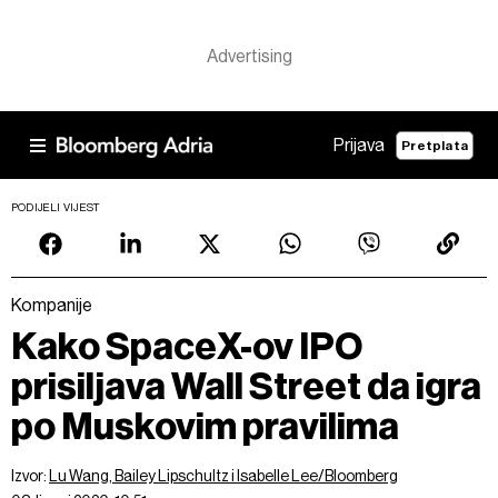
Prijava
Pretplata
PODIJELI VIJEST
Kompanije
Kako SpaceX-ov IPO
prisiljava Wall Street da igra
po Muskovim pravilima
Izvor:
Lu Wang, Bailey Lipschultz i Isabelle Lee/Bloomberg