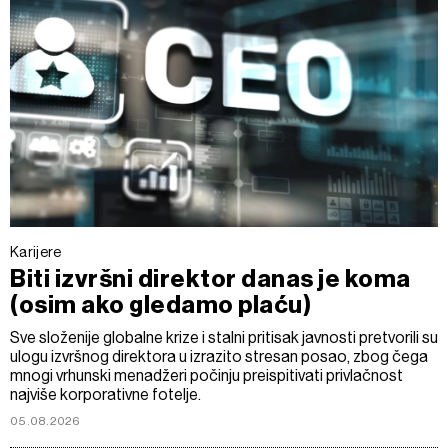
Karijere
Biti izvršni direktor danas je koma
(osim ako gledamo plaću)
Sve složenije globalne krize i stalni pritisak javnosti pretvorili su
ulogu izvršnog direktora u izrazito stresan posao, zbog čega
mnogi vrhunski menadžeri počinju preispitivati privlačnost
najviše korporativne fotelje.
05.08.2026