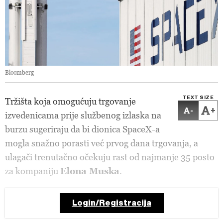
Bloomberg
TEXT SIZE
Tržišta koja omogućuju trgovanje
-
+
izvedenicama prije službenog izlaska na
burzu sugeriraju da bi dionica SpaceX-a
mogla snažno porasti već prvog dana trgovanja, a
ulagači trenutačno očekuju rast od najmanje 35 posto
za kompaniju
Elona Muska
.
Login/Registracija