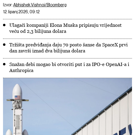
Izvor:
Abhishek Vishnoi/Bloomberg
12. lipanj 2026, 09:12
Ulagači kompaniji Elona Muska pripisuju vrijednost
veću od 2,3 bilijuna dolara
Tržišta predviđanja daju 70 posto šanse da SpaceX prvi
dan završi iznad dva bilijuna dolara
Snažan debi mogao bi otvoriti put i za IPO-e OpenAI-a i
Anthropica