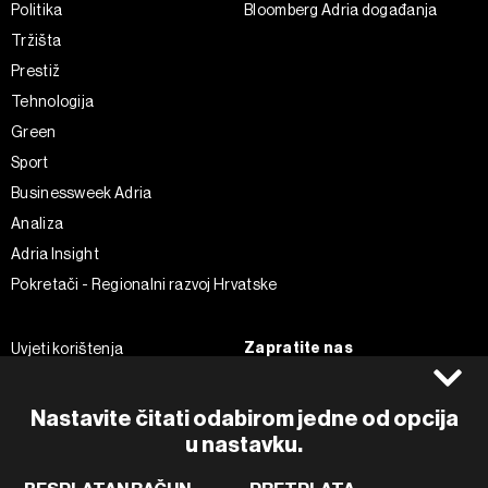
Politika
Bloomberg Adria događanja
Tržišta
Prestiž
Tehnologija
Green
Sport
Businessweek Adria
Analiza
Adria Insight
Pokretači - Regionalni razvoj Hrvatske
Zapratite nas
Uvjeti korištenja
Pravila privatnosti
Facebook
Politika kolačića
Instagram
Nastavite čitati odabirom jedne od opcija
Impressum
Twitter
u nastavku.
Marketing
Linkedin