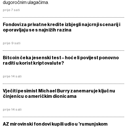
dugoročnim ulagačima.
prije 7 sati
Fondovi za privatne kredite izbjegli najcrnji scenarij i
oporavljaju se s najnižih razina
prije 9 sati
Bitcoin čeka jesenski test – hoće li povijest ponovno
raditi u korist kriptovalute?
prije 14 sati
Vječiti pesimist Michael Burry zanemaruje ključnu
činjenicu o američkim dionicama
prije 14 sati
AZ mirovinski fondovi kupili udio u 'rumunjskom