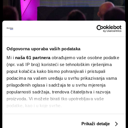
Burze usporile, ali Adris i Telekom
Slovenije ne izlaze iz fokusa
Odgovorna uporaba vaših podataka
Na Zagrebačkoj burzi smirivanje prometa u odnosu na
protekli mjesec.
Mi i
naša 61 partnera
obrađujemo vaše osobne podatke
(npr. vaš IP broj) koristeći se tehnološkim rješenjima
poput kolačića kako bismo pohranjivali i pristupali
podacima na vašem uređaju u svrhu prikazivanja vama
prilagođenih oglasa i sadržaja te u svrhu mjerenja
popularnosti sadržaja, trendova čitateljstva i razvoja
proizvoda. Vi možete birati tko upotrebljava vaše
podatke, kao i u koje svrhe.
Ljetno zatišje na burzama: zašto
Zarada Crobex10 skočila,
je lov na 'savršen trenutak' loša
Končar zablistao u izvještajima,
Ako nam dopustite, također bismo htjeli:
Prikaži detalje
strategija?
burza u ljetnom zatišju. BBA
Prikupljati podatke o vašoj geografskoj lokaciji,