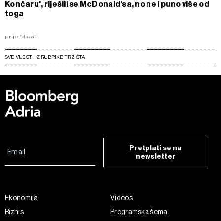
Končaru', riješili se McDonald'sa, no ne i puno više od
toga
prije 14 sati
SVE VIJESTI IZ RUBRIKE TRŽIŠTA
Pretplati se na
newsletter
Ekonomija
Videos
Biznis
Programska šema