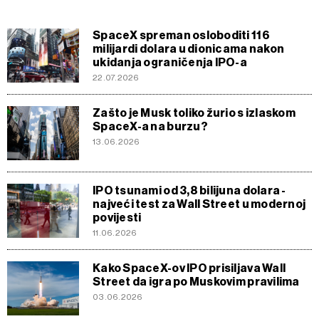
SpaceX spreman osloboditi 116
milijardi dolara u dionicama nakon
ukidanja ograničenja IPO-a
22.07.2026
Zašto je Musk toliko žurio s izlaskom
SpaceX-a na burzu?
13.06.2026
IPO tsunami od 3,8 bilijuna dolara -
najveći test za Wall Street u modernoj
povijesti
11.06.2026
Kako SpaceX-ov IPO prisiljava Wall
Street da igra po Muskovim pravilima
03.06.2026