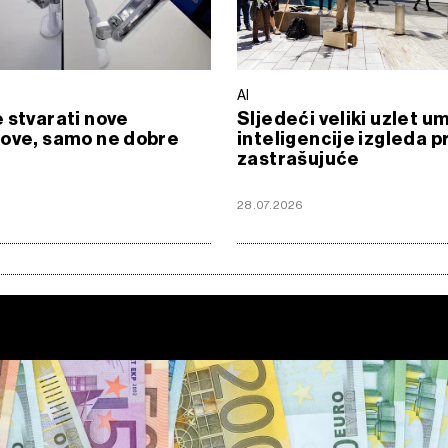
AI
 stvarati nove
Sljedeći veliki uzlet u
pove, samo ne dobre
inteligencije izgleda pr
zastrašujuće
28.07.2026