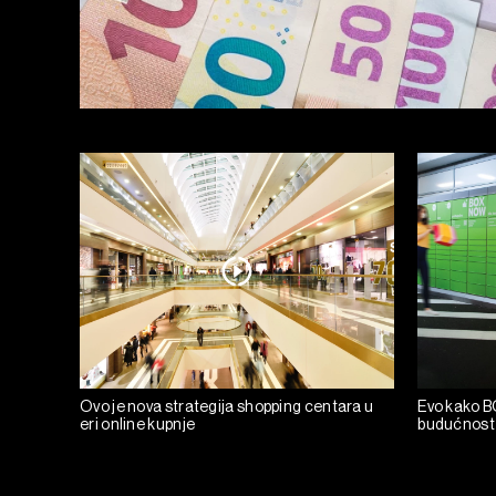
Ovo je nova strategija shopping centara u
Evo kako B
eri online kupnje
budućnost 