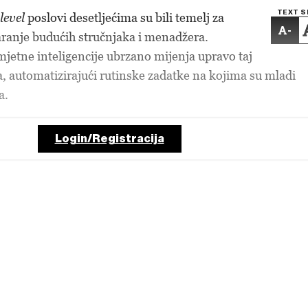
TEXT S
level
poslovi desetljećima su bili temelj za
-
varanje budućih stručnjaka i menadžera.
etne inteligencije ubrzano mijenja upravo taj
a, automatizirajući rutinske zadatke na kojima su mladi
a.
Login/Registracija