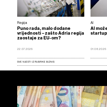
Regija
AI
Puno rada, malo dodane
AI može
vrijednosti – zašto Adria regija
startu
zaostaje za EU-om?
22.07.2026
01.08.2026
SVE VIJESTI IZ RUBRIKE BIZNIS