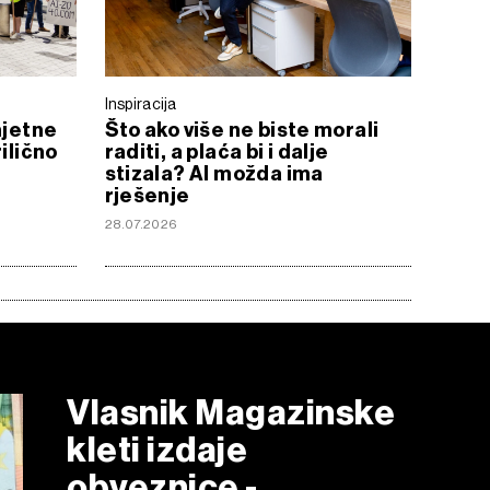
Inspiracija
mjetne
Što ako više ne biste morali
ilično
raditi, a plaća bi i dalje
stizala? AI možda ima
rješenje
28.07.2026
Vlasnik Magazinske
kleti izdaje
obveznice -