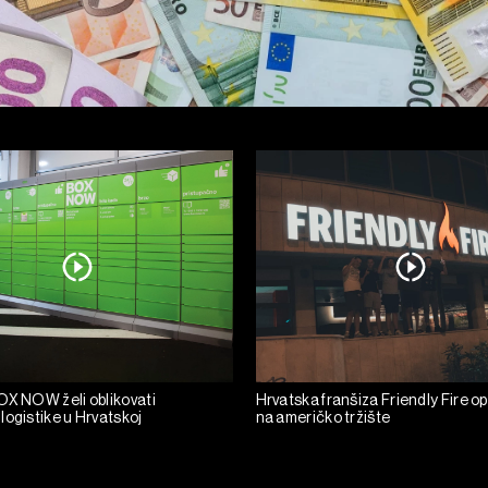
OX NOW želi oblikovati
Hrvatska franšiza Friendly Fire o
logistike u Hrvatskoj
na američko tržište