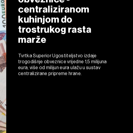
centraliziranom
kuhinjom do
trostrukog rasta
marže
Tvrtka Superior Ugostiteljstvo izdaje
trogodišnje obveznice vrijedne 1,5 milijuna
eura, više od milijun eura ulažu u sustav
centralizirane pripreme hrane.