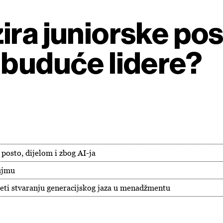
ira juniorske po
 buduće lidere?
 posto, dijelom i zbog AI-ja
bujmu
jeti stvaranju generacijskog jaza u menadžmentu