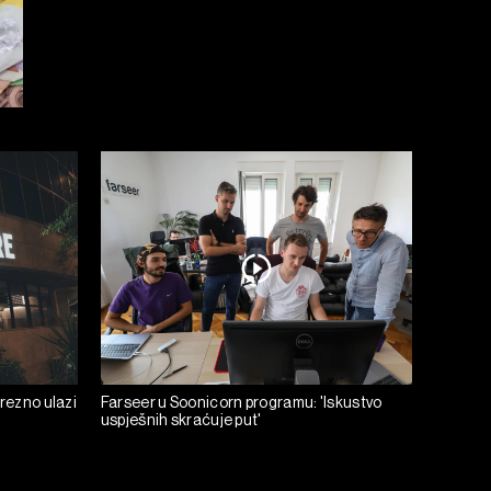
prezno ulazi
Farseer u Soonicorn programu: 'Iskustvo
uspješnih skraćuje put'