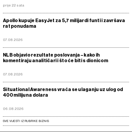
prije 22 sata
Apollo kupuje EasyJet za 5,7 milijardi funti i završava
rat ponudama
07.08.2026
NLB objavio rezultate poslovanja – kako ih
komentiraju analitičari i što će biti s dionicom
07.08.2026
Situational Awareness vraća se ulaganju uz ulog od
400 milijuna dolara
06.08.2026
SVE VIJESTI IZ RUBRIKE BIZNIS