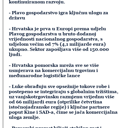
kontinuiranom razvoju.
- Plavo gospodarstvo igra ključnu ulogu za
državu
- Hrvatska je prva u Europi prema udjelu
Plavog gospodarstva u bruto dodanoj
vrijednosti nacionalnog gospodarstva, s
udjelom većim od 7% (4,1 milijarde eura)
ukupno. Sektor zapošljava više od 150.000
ljudi.
- Hrvatska pomorska mreža sve se više
usmjerava na komercijalnu trgovinu i
međunarodne logističke lance
- Luke obrađuju sve opsežnije tokove robe i
postepeno se integriraju s globalnim tržištima,
uz vanjskotrgovinsku razmjenu vrijednu više
od 66 milijardi eura (otprilike četvrtina
istočnojadranske regije) i ključne partnere
poput Kine i SAD-a, čime se jača komercijalna
uloga zemlje.