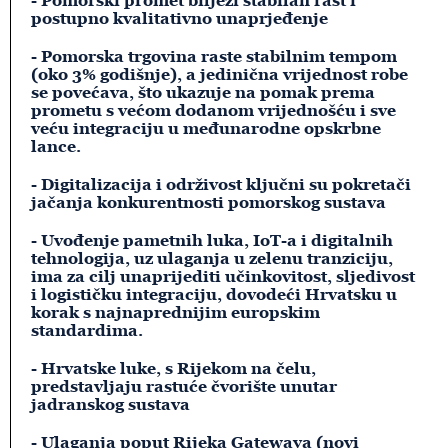
- Pomorski promet bilježi stabilan rast i
postupno kvalitativno unaprjeđenje
- Pomorska trgovina raste stabilnim tempom
(oko 3% godišnje), a jedinična vrijednost robe
se povećava, što ukazuje na pomak prema
prometu s većom dodanom vrijednošću i sve
veću integraciju u međunarodne opskrbne
lance.
- Digitalizacija i održivost ključni su pokretači
jačanja konkurentnosti pomorskog sustava
- Uvođenje pametnih luka, IoT-a i digitalnih
tehnologija, uz ulaganja u zelenu tranziciju,
ima za cilj unaprijediti učinkovitost, sljedivost
i logističku integraciju, dovodeći Hrvatsku u
korak s najnaprednijim europskim
standardima.
- Hrvatske luke, s Rijekom na čelu,
predstavljaju rastuće čvorište unutar
jadranskog sustava
- Ulaganja poput Rijeka Gatewaya (novi