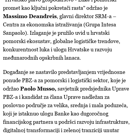
promet kao ključni pokretači rasta" održao je
Massimo Deandreis
, glavni direktor SRM-a –
Centra za ekonomska istraživanja (Grupa Intesa
Sanpaolo). Izlaganje je pružilo uvid u hrvatski
pomorski ekosustav, globalne logističke trendove,
konkurentnost luka i ulogu Hrvatske u razvoju
međunarodnih opskrbnih lanaca.
Događanje se nastavilo predstavljanjem vrijednosne
ponude PBZ-a za pomorski i logistički sektor, koje je
održao
Paolo Musso,
savjetnik predsjednika Uprave
PBZ-a i kandidat za člana Uprave nadležan za
poslovno područje za velika, srednja i mala poduzeća,
koji je istaknuo ulogu Banke kao dugoročnog
financijskog partnera u podršci razvoju infrastrukture,
digitalnoj transformaciji i zelenoj tranziciji unutar