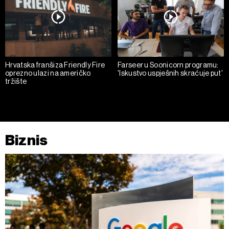
Hrvatska franšiza Friendly Fire
Farseer u Soonicorn programu:
oprezno ulazi na američko
'Iskustvo uspješnih skraćuje put'
tržište
Biznis