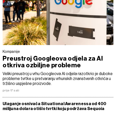
Kompanije
Preustroj Googleova odjela za AI
otkriva ozbiljne probleme
Veliki preustroj u vrhu Googleova AI odjela razotkrio je duboke
probleme tvrtke u pretvaranju vrhunskih znanstvenih otkrića u
tržišno uspješne proizvode.
prije 17 sati
Ulaganje osnivača Situational Awarenessa od 400
milijuna dolara otišlo tvrtki koju podržava Sequoia