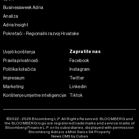
Businessweek Adria
Analiza
Adria Insight
Pokretači - Regionalni razvoj Hrvatske
Zapratite nas
Uvjeti korištenja
Pravila privatnosti
Facebook
Politika kolačića
Instagram
Impressum
Twitter
Marketing
Linkedin
Korištenje umjetne inteligencije
Tiktok
©2022 - 2026 Bloomberg L.P. All Rights Reserved. BLOOMBERG and
the BLOOMBERG logo are registered trademarks and service marks of
Bloomberg Finance L.P. or its subsidiaries, displayed with permission
Bloomberg Adria is a Mtel Swiss SA Property
News CMS by Cubes