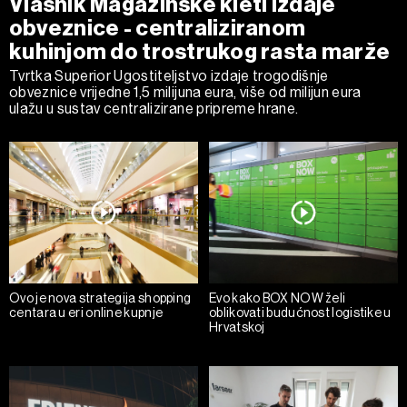
Vlasnik Magazinske kleti izdaje
obveznice - centraliziranom
kuhinjom do trostrukog rasta marže
Tvrtka Superior Ugostiteljstvo izdaje trogodišnje
obveznice vrijedne 1,5 milijuna eura, više od milijun eura
ulažu u sustav centralizirane pripreme hrane.
Ovo je nova strategija shopping
Evo kako BOX NOW želi
centara u eri online kupnje
oblikovati budućnost logistike u
Hrvatskoj