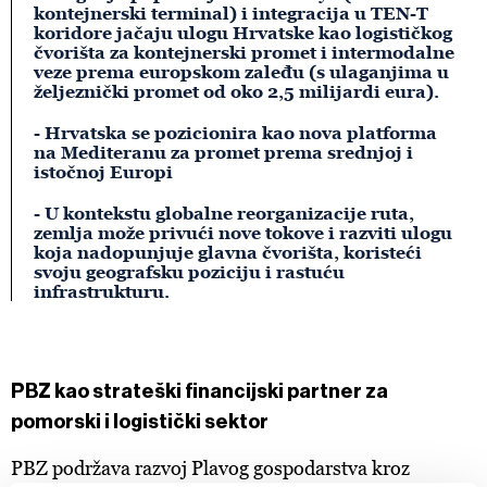
kontejnerski terminal) i integracija u TEN-T
koridore jačaju ulogu Hrvatske kao logističkog
čvorišta za kontejnerski promet i intermodalne
veze prema europskom zaleđu (s ulaganjima u
željeznički promet od oko 2,5 milijardi eura).
- Hrvatska se pozicionira kao nova platforma
na Mediteranu za promet prema srednjoj i
istočnoj Europi
- U kontekstu globalne reorganizacije ruta,
zemlja može privući nove tokove i razviti ulogu
koja nadopunjuje glavna čvorišta, koristeći
svoju geografsku poziciju i rastuću
infrastrukturu.
PBZ kao strateški financijski partner za
pomorski i logistički sektor
PBZ podržava razvoj Plavog gospodarstva kroz