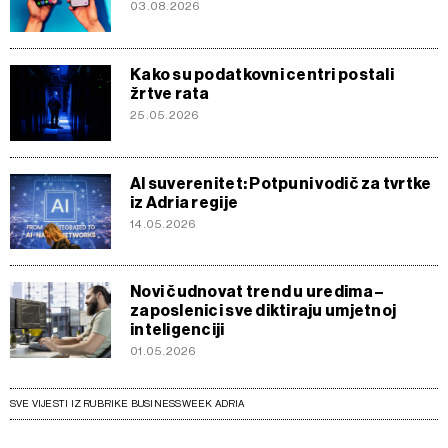
03.08.2026
Kako su podatkovni centri postali
žrtve rata
25.05.2026
AI suverenitet: Potpuni vodič za tvrtke
iz Adria regije
14.05.2026
Novi čudnovat trend u uredima –
zaposlenici sve diktiraju umjetnoj
inteligenciji
01.05.2026
SVE VIJESTI IZ RUBRIKE BUSINESSWEEK ADRIA