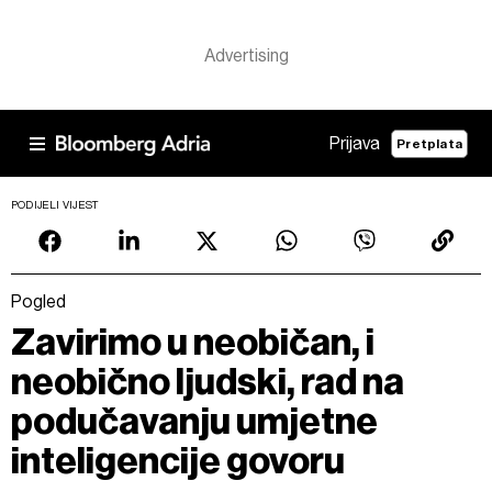
Prijava
Pretplata
PODIJELI VIJEST
Pogled
Zavirimo u neobičan, i
neobično ljudski, rad na
podučavanju umjetne
inteligencije govoru