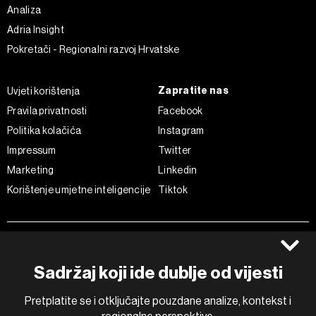
Analiza
Adria Insight
Pokretači - Regionalni razvoj Hrvatske
Zapratite nas
Uvjeti korištenja
Pravila privatnosti
Facebook
Politika kolačića
Instagram
Impressum
Twitter
Marketing
Linkedin
Korištenje umjetne inteligencije
Tiktok
©2022 - 2026 Bloomberg L.P. All Rights Reserved. BLOOMBERG and
the BLOOMBERG logo are registered trademarks and service marks of
Bloomberg Finance L.P. or its subsidiaries, displayed with permission
Sadržaj koji ide dublje od vijesti
Bloomberg Adria is a Mtel Swiss SA Property
News CMS by Cubes
Pretplatite se i otključajte pouzdane analize, kontekst i