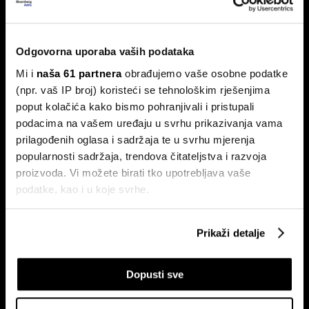
BYD vodi u globalnoj utrci za izradu
jeftinijih električnih vozila
Odgovorna uporaba vaših podataka
Kinesko poduzeće preplavljuje tržišta svojim automobilima
Mi i
naša 61 partnera
obrađujemo vaše osobne podatke
dok SAD čini sve što može kako bi ova brzorastuća marka
ostala izvan njegovih granica.
(npr. vaš IP broj) koristeći se tehnološkim rješenjima
poput kolačića kako bismo pohranjivali i pristupali
podacima na vašem uređaju u svrhu prikazivanja vama
prilagođenih oglasa i sadržaja te u svrhu mjerenja
popularnosti sadržaja, trendova čitateljstva i razvoja
proizvoda. Vi možete birati tko upotrebljava vaše
podatke, kao i u koje svrhe.
Ako nam dopustite, također bismo htjeli:
Ljudi koji su obilježili 2024. i koji
Budućnost brze hrane mogla bi
Prikaži detalje
Prikupljati podatke o vašoj geografskoj lokaciji,
će utjecati na 2025. godinu
biti zdrava hrana
koji mogu biti precizni do radijusa od nekoliko metara
Dopusti sve
Prepoznati vaš uređaj tako što ćemo aktivno
skenirati njegove određene karakteristike ("uzimanje
otiska prsta uređaja")