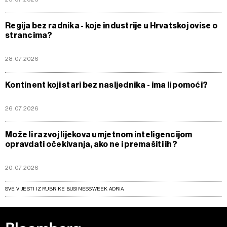
Regija bez radnika - koje industrije u Hrvatskoj ovise o
strancima?
28.07.2026
Kontinent koji stari bez nasljednika - ima li pomoći?
26.07.2026
Može li razvoj lijekova umjetnom inteligencijom
opravdati očekivanja, ako ne i premašiti ih?
20.07.2026
SVE VIJESTI IZ RUBRIKE BUSINESSWEEK ADRIA