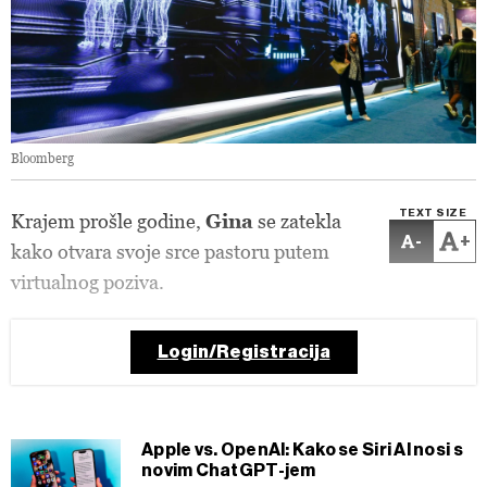
Bloomberg
TEXT SIZE
Krajem prošle godine,
Gina
se zatekla
-
+
kako otvara svoje srce pastoru putem
virtualnog poziva.
Login/Registracija
Apple vs. OpenAI: Kako se Siri AI nosi s
novim ChatGPT-jem