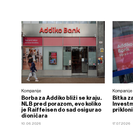
Kompanije
Kompanije
Borba za Addiko bliži se kraju.
Bitka z
NLB pred porazom, evo koliko
Invest
je Raiffeisen do sad osigurao
priklon
dioničara
10.06.2026
17.07.2026