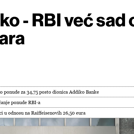
ko - RBI već sad
čara
upio ponude za 34,75 posto dionica Addiko Banke
ćanje ponude RBI-a
ci u odnosu na Raiffeisenovih 26,50 eura