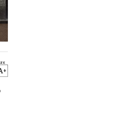
IZE
+
0