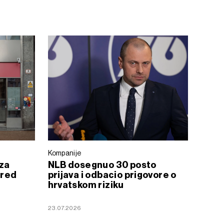
Kompanije
 za
NLB dosegnuo 30 posto
sred
prijava i odbacio prigovore o
hrvatskom riziku
23.07.2026