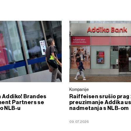
Kompanije
a Addiko! Brandes
Raiffeisen srušio prag
ment Partners se
preuzimanje Addika u
io NLB-u
nadmetanja s NLB-om
09.07.2026