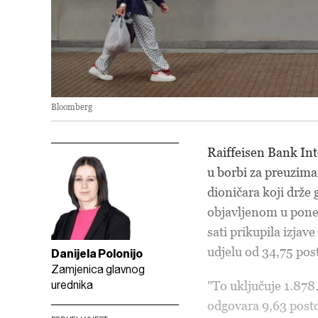
Bloomberg
Raiffeisen Bank Int
u borbi za preuzim
dioničara koji drže
objavljenom u poned
sati prikupila izja
udjelu od 34,75 pos
Danijela Polonijo
Zamjenica glavnog
urednika
"To uključuje 1.878
odgovara 9,63 posto 