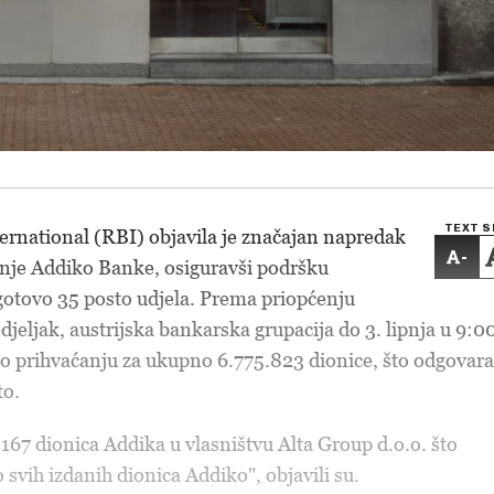
TEXT S
ernational (RBI) objavila je značajan napredak
-
anje Addiko Banke, osiguravši podršku
 gotovo 35 posto udjela. Prema priopćenju
jeljak, austrijska bankarska grupacija do 3. lipnja u 9:0
ve o prihvaćanju za ukupno 6.775.823 dionice, što odgovara
to.
.167 dionica Addika u vlasništvu Alta Group d.o.o. što
svih izdanih dionica Addiko", objavili su.