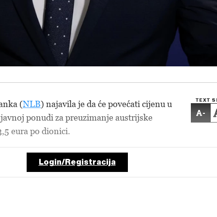
TEXT S
anka (
NLB
) najavila je da će povećati cijenu u
-
 javnoj ponudi za preuzimanje austrijske
5 eura po dionici.
Login/Registracija