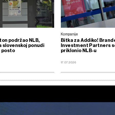
Kompanije
ton podržao NLB,
Bitka za Addiko! Brand
 slovenskoj ponudi
Investment Partners s
9 posto
priklonio NLB-u
17.07.2026