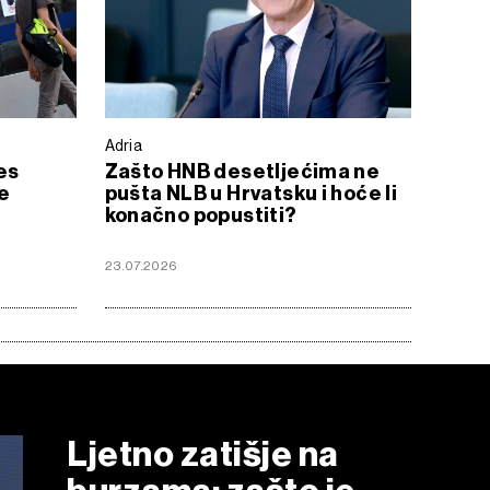
Adria
es
Zašto HNB desetljećima ne
e
pušta NLB u Hrvatsku i hoće li
konačno popustiti?
23.07.2026
Ljetno zatišje na