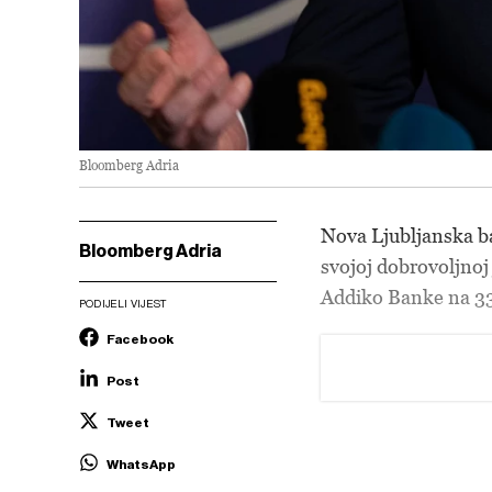
Bloomberg Adria
Nova Ljubljanska b
Bloomberg Adria
svojoj dobrovoljnoj
Addiko Banke na 33,
PODIJELI VIJEST
Facebook
Post
Tweet
WhatsApp