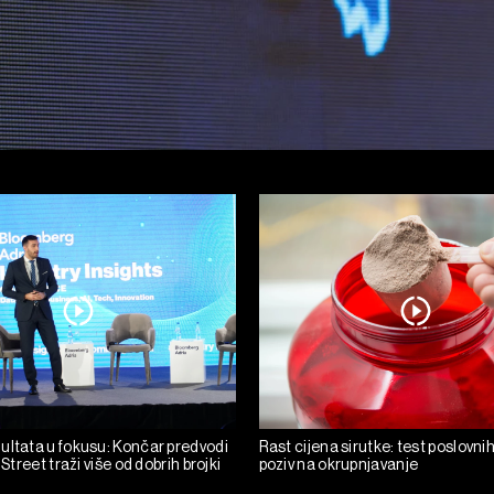
ultata u fokusu: Končar predvodi
Rast cijena sirutke: test poslovni
 Street traži više od dobrih brojki
poziv na okrupnjavanje