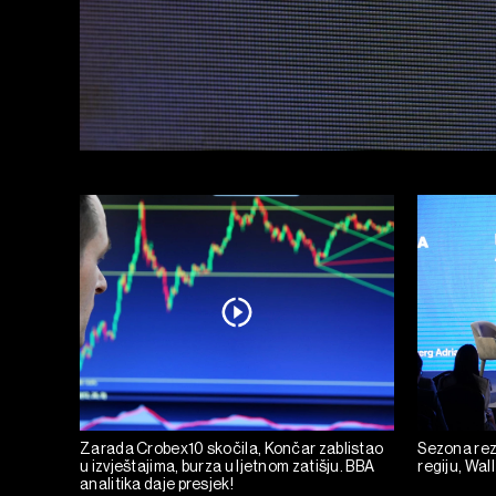
Zarada Crobex10 skočila, Končar zablistao
Sezona rez
u izvještajima, burza u ljetnom zatišju. BBA
regiju, Wall
analitika daje presjek!