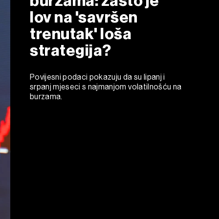
burzama: zašto je
lov na 'savršen
trenutak' loša
strategija?
Povijesni podaci pokazuju da su lipanj i
srpanj mjeseci s najmanjom volatilnošću na
burzama.