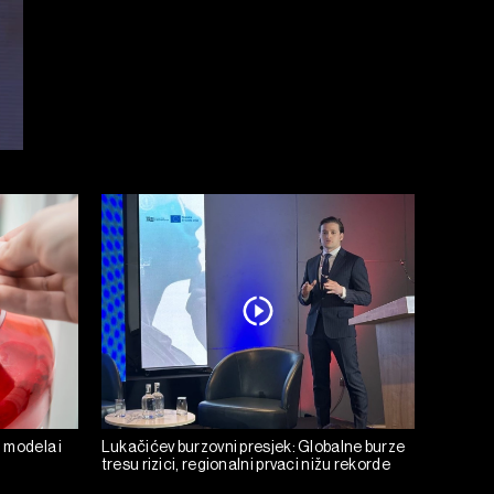
h modela i
Lukačićev burzovni presjek: Globalne burze
tresu rizici, regionalni prvaci nižu rekorde