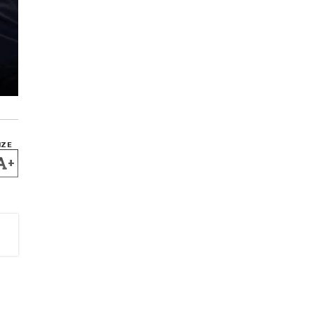
IZE
+