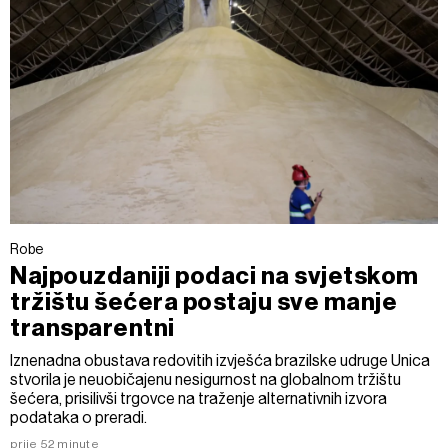
Robe
Najpouzdaniji podaci na svjetskom
tržištu šećera postaju sve manje
transparentni
Iznenadna obustava redovitih izvješća brazilske udruge Unica
stvorila je neuobičajenu nesigurnost na globalnom tržištu
šećera, prisilivši trgovce na traženje alternativnih izvora
podataka o preradi.
prije 52 minute