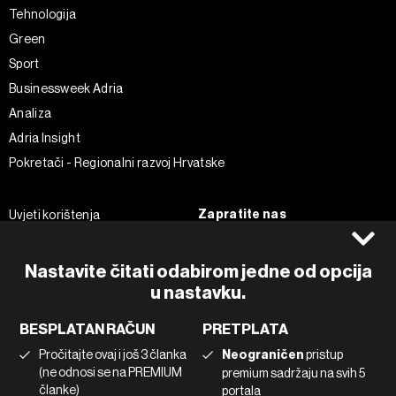
Tehnologija
Green
Sport
Businessweek Adria
Analiza
Adria Insight
Pokretači - Regionalni razvoj Hrvatske
Zapratite nas
Uvjeti korištenja
Pravila privatnosti
Facebook
Politika kolačića
Instagram
Nastavite čitati odabirom jedne od opcija
u nastavku.
Impressum
Twitter
Marketing
Linkedin
BESPLATAN RAČUN
PRETPLATA
Korištenje umjetne inteligencije
Tiktok
Pročitajte ovaj i još 3 članka
Neograničen
pristup
(ne odnosi se na PREMIUM
premium sadržaju na svih 5
članke)
portala