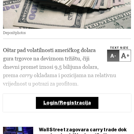
Depositphotos
TEXT SIZE
Oštar pad volatilnosti američkog dolara
-
+
gura trgovce na deviznom tržištu, čiji
dnevni promet iznosi 9,5 bilijuna dolara,
prema
carry
okladama i pozicijama na relativnu
vrijednost u potrazi za profitom.
Login/Registracija
Wall Street zagovara carry trade dok