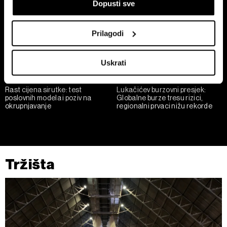
Dopusti sve
Prepoznati vaš uređaj tako što ćemo aktivno
skenirati njegove određene karakteristike ("uzimanje
otiska prsta uređaja")
Prilagodi
U
dijelu s pojedinostima
možete saznati više o tome
kako se obrađuje vaše osobne podatke te postaviti svoje
Uskrati
preferencije. Svoju privolu možete u svakom trenutku
izmijeniti ili povući u Izjavi o kolačićima.
Rast cijena sirutke: test
Lukačićev burzovni presjek:
poslovnih modela i poziv na
Globalne burze tresu rizici,
Zajednički voditelji obrade su HD-WIN ARENA SPORT
okrupnjavanje
regionalni prvaci nižu rekorde
d.o.o. i
Partneri
.
Više o podacima koje obrađujemo kao i o
vašim pravima pročitajte u našoj
Politici privatnosti
, a o
kolačićima i drugim sličnim tehnologijama u
Politici kolačića
.
Kolačiće u bilo kojem trenutku možete ponovno ažurirati klikom
Tržišta
na „Prikaži detalje“. Privolu možete u bilo kojem trenutku
povući bez negativnih posljedica.