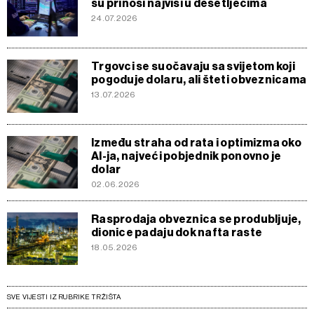
su prinosi najviši u desetljećima
24.07.2026
Trgovci se suočavaju sa svijetom koji
pogoduje dolaru, ali šteti obveznicama
13.07.2026
Između straha od rata i optimizma oko
AI-ja, najveći pobjednik ponovno je
dolar
02.06.2026
Rasprodaja obveznica se produbljuje,
dionice padaju dok nafta raste
18.05.2026
SVE VIJESTI IZ RUBRIKE TRŽIŠTA