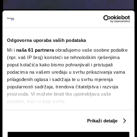
Ljetno zatišje na burzama: zašto je
lov na 'savršen trenutak' loša
strategija?
Odgovorna uporaba vaših podataka
Povijesni podaci pokazuju da su lipanj i srpanj mjeseci s
najmanjom volatilnošću na burzama.
Mi i
naša 61 partnera
obrađujemo vaše osobne podatke
(npr. vaš IP broj) koristeći se tehnološkim rješenjima
poput kolačića kako bismo pohranjivali i pristupali
podacima na vašem uređaju u svrhu prikazivanja vama
prilagođenih oglasa i sadržaja te u svrhu mjerenja
popularnosti sadržaja, trendova čitateljstva i razvoja
proizvoda. Vi možete birati tko upotrebljava vaše
podatke, kao i u koje svrhe.
Zarada Crobex10 skočila,
Sezona rezultata u fokusu:
Končar zablistao u izvještajima,
Končar predvodi regiju, Wall
Ako nam dopustite, također bismo htjeli:
Prikaži detalje
burza u ljetnom zatišju. BBA
Street traži više od dobrih brojki
Prikupljati podatke o vašoj geografskoj lokaciji,
analitika daje presjek!
koji mogu biti precizni do radijusa od nekoliko metara