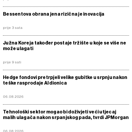
Bessentova obrana jena rizična je inovacija
prije 3 sata
Južna Koreja također postaje tržište u koje se više ne
može ulagati
prije 9 sati
Hedge fondovi pretrpjeli velike gubitke u srpnju nakon
teške rasprodaje AI dionica
06.08.2026
Tehnološki sektor mogao bi doživjeti veći utjecaj
malih ulagača nakon srpanjskog pada, tvrdi JPMorgan
06.08.2026