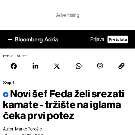
Prijava
Pretplata
PODIJELI VIJEST
Svijet
Novi šef Feda želi srezati
kamate - tržište na iglama
čeka prvi potez
Autor:
Marko Perožić