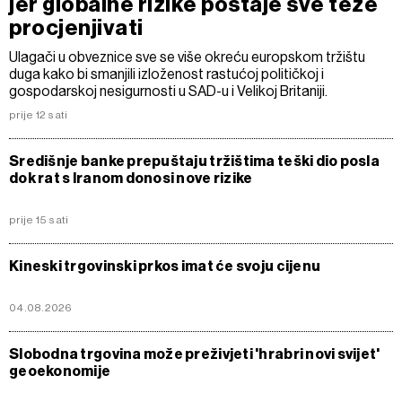
jer globalne rizike postaje sve teže
procjenjivati
Ulagači u obveznice sve se više okreću europskom tržištu
duga kako bi smanjili izloženost rastućoj političkoj i
gospodarskoj nesigurnosti u SAD-u i Velikoj Britaniji.
prije 12 sati
Središnje banke prepuštaju tržištima teški dio posla
dok rat s Iranom donosi nove rizike
prije 15 sati
Kineski trgovinski prkos imat će svoju cijenu
04.08.2026
Slobodna trgovina može preživjeti 'hrabri novi svijet'
geoekonomije