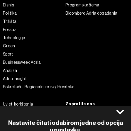
Biznis
Programska šema
Politika
Bloomberg Adria događanja
Tržišta
Prestiž
Tehnologija
Green
Sport
Businessweek Adria
Analiza
Adria Insight
Pokretači - Regionalni razvoj Hrvatske
Zapratite nas
Uvjeti korištenja
Pravila privatnosti
Facebook
Politika kolačića
Instagram
Nastavite čitati odabirom jedne od opcija
u nastavku.
Impressum
Twitter