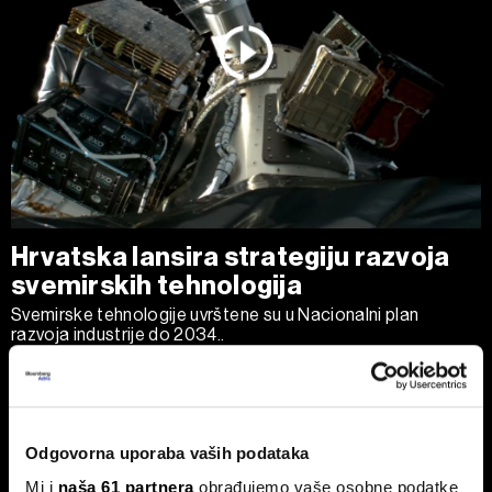
Hrvatska lansira strategiju razvoja
svemirskih tehnologija
Svemirske tehnologije uvrštene su u Nacionalni plan
razvoja industrije do 2034..
Odgovorna uporaba vaših podataka
Mi i
naša 61 partnera
obrađujemo vaše osobne podatke