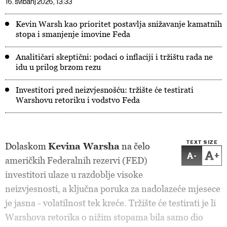
16. svibanj 2026, 13:33
Kevin Warsh kao prioritet postavlja snižavanje kamatnih
stopa i smanjenje imovine Feda
Analitičari skeptični: podaci o inflaciji i tržištu rada ne
idu u prilog brzom rezu
Investitori pred neizvjesnošću: tržište će testirati
Warshovu retoriku i vodstvo Feda
TEXT SIZE
Dolaskom
Kevina Warsha
na čelo
-
+
američkih Federalnih rezervi (FED)
investitori ulaze u razdoblje visoke
neizvjesnosti, a ključna poruka za nadolazeće mjesece
je jasna - volatilnost tek kreće. Tržište će testirati je li
Warshova retorika o nižim stopama bila samo dio