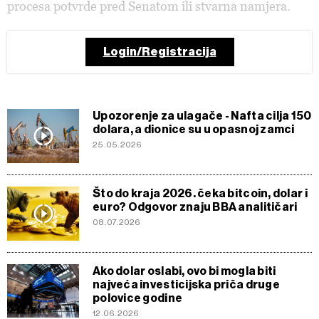
procesa potvrde pred Senatom ili stvarna namjera.
Login/Registracija
Upozorenje za ulagače - Nafta cilja 150
dolara, a dionice su u opasnoj zamci
25.05.2026
Što do kraja 2026. čeka bitcoin, dolar i
euro? Odgovor znaju BBA analitičari
08.07.2026
Ako dolar oslabi, ovo bi mogla biti
najveća investicijska priča druge
polovice godine
12.06.2026