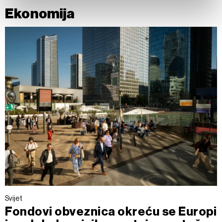
Ekonomija
Zajednički voditelji obrade su HD-WIN ARENA SPORT
d.o.o. i
Partneri
.
Više o podacima koje obrađujemo kao i o
vašim pravima pročitajte u našoj
Politici privatnosti
, a o
kolačićima i drugim sličnim tehnologijama u
Politici kolačića
.
Kolačiće u bilo kojem trenutku možete ponovno ažurirati klikom
na „Prikaži detalje“. Privolu možete u bilo kojem trenutku
povući bez negativnih posljedica.
Svijet
Fondovi obveznica okreću se Europi