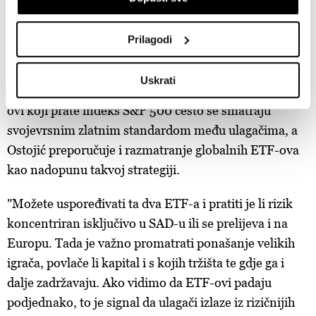
skenirati njegove određene karakteristike ("uzimanje
To pokazuje da investitori ni u razdobljima povećane
otiska prsta uređaja")
Prilagodi
neizvjesnosti ne napuštaju tržište dionica, već kapital
U
dijelu s pojedinostima
možete saznati više o tome
kako se obrađuje vaše osobne podatke te postaviti svoje
preusmjeravaju u sektore za koje vjeruju da mogu
Uskrati
preferencije. Svoju privolu možete u svakom trenutku
nastaviti rasti unatoč globalnim previranjima. ETF-
izmijeniti ili povući u Izjavi o kolačićima.
ovi koji prate indeks S&P 500 često se smatraju
svojevrsnim zlatnim standardom među ulagačima, a
Zajednički voditelji obrade su HD-WIN ARENA SPORT
Ostojić preporučuje i razmatranje globalnih ETF-ova
d.o.o. i
Partneri
.
Više o podacima koje obrađujemo kao i o
kao nadopunu takvoj strategiji.
vašim pravima pročitajte u našoj
Politici privatnosti
, a o
kolačićima i drugim sličnim tehnologijama u
Politici kolačića
.
"Možete uspoređivati ta dva ETF-a i pratiti je li rizik
Kolačiće u bilo kojem trenutku možete ponovno ažurirati klikom
koncentriran isključivo u SAD-u ili se prelijeva i na
na „Prikaži detalje“. Privolu možete u bilo kojem trenutku
Europu. Tada je važno promatrati ponašanje velikih
povući bez negativnih posljedica.
igrača, povlače li kapital i s kojih tržišta te gdje ga i
dalje zadržavaju. Ako vidimo da ETF-ovi padaju
podjednako, to je signal da ulagači izlaze iz rizičnijih