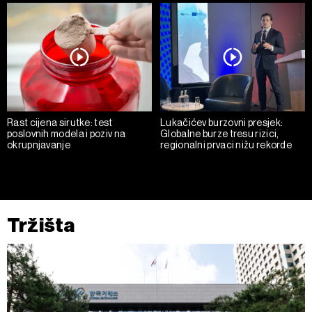
Rast cijena sirutke: test
Lukačićev burzovni presjek:
poslovnih modela i poziv na
Globalne burze tresu rizici,
okrupnjavanje
regionalni prvaci nižu rekorde
Tržišta