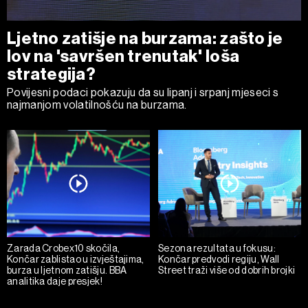
Ljetno zatišje na burzama: zašto je
lov na 'savršen trenutak' loša
strategija?
Povijesni podaci pokazuju da su lipanj i srpanj mjeseci s
najmanjom volatilnošću na burzama.
Zarada Crobex10 skočila,
Sezona rezultata u fokusu:
Končar zablistao u izvještajima,
Končar predvodi regiju, Wall
burza u ljetnom zatišju. BBA
Street traži više od dobrih brojki
analitika daje presjek!