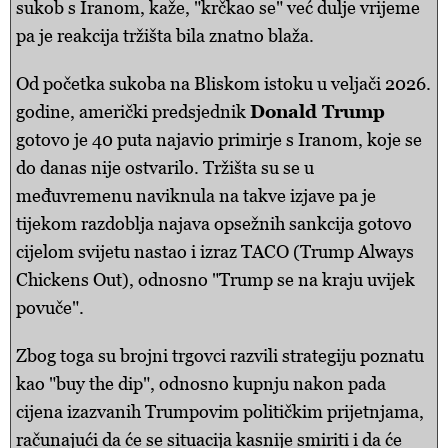
sukob s Iranom, kaže, "krčkao se" već dulje vrijeme
pa je reakcija tržišta bila znatno blaža.
Od početka sukoba na Bliskom istoku u veljači 2026.
godine, američki predsjednik
Donald Trump
gotovo je 40 puta najavio primirje s Iranom, koje se
do danas nije ostvarilo. Tržišta su se u
međuvremenu naviknula na takve izjave pa je
tijekom razdoblja najava opsežnih sankcija gotovo
cijelom svijetu nastao i izraz TACO (Trump Always
Chickens Out), odnosno "Trump se na kraju uvijek
povuče".
Zbog toga su brojni trgovci razvili strategiju poznatu
kao "buy the dip", odnosno kupnju nakon pada
cijena izazvanih Trumpovim političkim prijetnjama,
računajući da će se situacija kasnije smiriti i da će