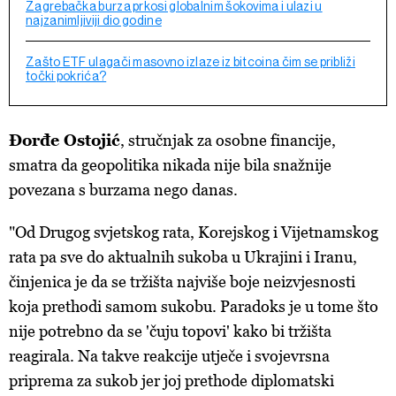
Zagrebačka burza prkosi globalnim šokovima i ulazi u
najzanimljiviji dio godine
Zašto ETF ulagači masovno izlaze iz bitcoina čim se približi
točki pokrića?
Đorđe Ostojić
, stručnjak za osobne financije,
smatra da geopolitika nikada nije bila snažnije
povezana s burzama nego danas.
"Od Drugog svjetskog rata, Korejskog i Vijetnamskog
rata pa sve do aktualnih sukoba u Ukrajini i Iranu,
činjenica je da se tržišta najviše boje neizvjesnosti
koja prethodi samom sukobu. Paradoks je u tome što
nije potrebno da se 'čuju topovi' kako bi tržišta
reagirala. Na takve reakcije utječe i svojevrsna
priprema za sukob jer joj prethode diplomatski