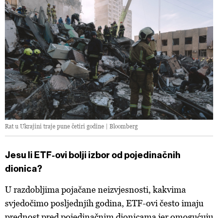
Rat u Ukrajini traje pune četiri godine | Bloomberg
Jesu li ETF-ovi bolji izbor od pojedinačnih
dionica?
U razdobljima pojačane neizvjesnosti, kakvima
svjedočimo posljednjih godina, ETF-ovi često imaju
prednost pred pojedinačnim dionicama jer omogućuju