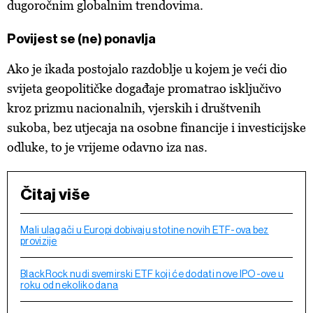
dugoročnim globalnim trendovima.
Povijest se (ne) ponavlja
Ako je ikada postojalo razdoblje u kojem je veći dio
svijeta geopolitičke događaje promatrao isključivo
kroz prizmu nacionalnih, vjerskih i društvenih
sukoba, bez utjecaja na osobne financije i investicijske
odluke, to je vrijeme odavno iza nas.
Čitaj više
Mali ulagači u Europi dobivaju stotine novih ETF-ova bez
provizije
BlackRock nudi svemirski ETF koji će dodati nove IPO-ove u
roku od nekoliko dana