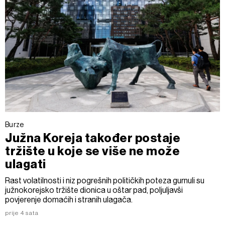
Burze
Južna Koreja također postaje
tržište u koje se više ne može
ulagati
Rast volatilnosti i niz pogrešnih političkih poteza gurnuli su
južnokorejsko tržište dionica u oštar pad, poljuljavši
povjerenje domaćih i stranih ulagača.
prije 4 sata