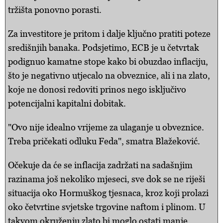
tržišta ponovno porasti.
Za investitore je pritom i dalje ključno pratiti poteze
središnjih banaka. Podsjetimo, ECB je u četvrtak
podignuo kamatne stope kako bi obuzdao inflaciju,
što je negativno utjecalo na obveznice, ali i na zlato,
koje ne donosi redoviti prinos nego isključivo
potencijalni kapitalni dobitak.
"Ovo nije idealno vrijeme za ulaganje u obveznice.
Treba pričekati odluku Feda", smatra Blažeković.
Očekuje da će se inflacija zadržati na sadašnjim
razinama još nekoliko mjeseci, sve dok se ne riješi
situacija oko Hormuškog tjesnaca, kroz koji prolazi
oko četvrtine svjetske trgovine naftom i plinom. U
takvom okruženju zlato bi moglo ostati manje