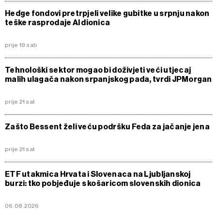
Hedge fondovi pretrpjeli velike gubitke u srpnju nakon
teške rasprodaje AI dionica
prije 19 sati
Tehnološki sektor mogao bi doživjeti veći utjecaj
malih ulagača nakon srpanjskog pada, tvrdi JPMorgan
prije 21 sat
Zašto Bessent želi veću podršku Feda za jačanje jena
prije 21 sat
ETF utakmica Hrvata i Slovenaca na Ljubljanskoj
burzi: tko pobjeđuje s košaricom slovenskih dionica
06.08.2026