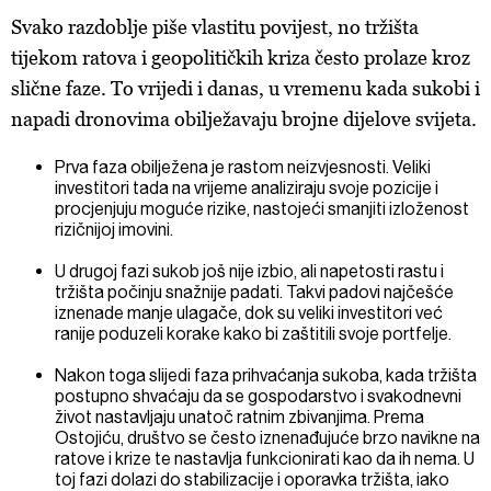
Svako razdoblje piše vlastitu povijest, no tržišta
tijekom ratova i geopolitičkih kriza često prolaze kroz
slične faze. To vrijedi i danas, u vremenu kada sukobi i
napadi dronovima obilježavaju brojne dijelove svijeta.
Prva faza obilježena je rastom neizvjesnosti. Veliki
investitori tada na vrijeme analiziraju svoje pozicije i
procjenjuju moguće rizike, nastojeći smanjiti izloženost
rizičnijoj imovini.
U drugoj fazi sukob još nije izbio, ali napetosti rastu i
tržišta počinju snažnije padati. Takvi padovi najčešće
iznenade manje ulagače, dok su veliki investitori već
ranije poduzeli korake kako bi zaštitili svoje portfelje.
Nakon toga slijedi faza prihvaćanja sukoba, kada tržišta
postupno shvaćaju da se gospodarstvo i svakodnevni
život nastavljaju unatoč ratnim zbivanjima. Prema
Ostojiću, društvo se često iznenađujuće brzo navikne na
ratove i krize te nastavlja funkcionirati kao da ih nema. U
toj fazi dolazi do stabilizacije i oporavka tržišta, iako