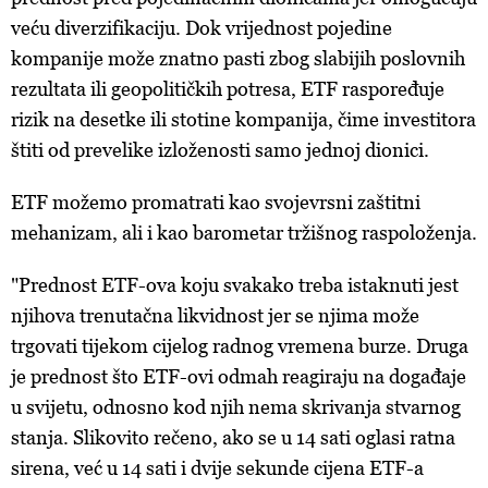
veću diverzifikaciju. Dok vrijednost pojedine
kompanije može znatno pasti zbog slabijih poslovnih
rezultata ili geopolitičkih potresa, ETF raspoređuje
rizik na desetke ili stotine kompanija, čime investitora
štiti od prevelike izloženosti samo jednoj dionici.
ETF možemo promatrati kao svojevrsni zaštitni
mehanizam, ali i kao barometar tržišnog raspoloženja.
"Prednost ETF-ova koju svakako treba istaknuti jest
njihova trenutačna likvidnost jer se njima može
trgovati tijekom cijelog radnog vremena burze. Druga
je prednost što ETF-ovi odmah reagiraju na događaje
u svijetu, odnosno kod njih nema skrivanja stvarnog
stanja. Slikovito rečeno, ako se u 14 sati oglasi ratna
sirena, već u 14 sati i dvije sekunde cijena ETF-a