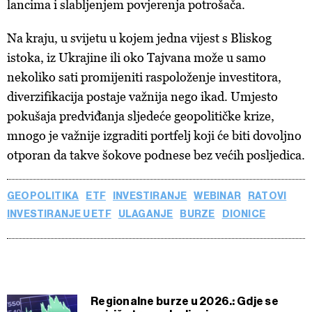
lancima i slabljenjem povjerenja potrošača.
Na kraju, u svijetu u kojem jedna vijest s Bliskog
istoka, iz Ukrajine ili oko Tajvana može u samo
nekoliko sati promijeniti raspoloženje investitora,
diverzifikacija postaje važnija nego ikad. Umjesto
pokušaja predviđanja sljedeće geopolitičke krize,
mnogo je važnije izgraditi portfelj koji će biti dovoljno
otporan da takve šokove podnese bez većih posljedica.
GEOPOLITIKA
ETF
INVESTIRANJE
WEBINAR
RATOVI
INVESTIRANJE U ETF
ULAGANJE
BURZE
DIONICE
Regionalne burze u 2026.: Gdje se