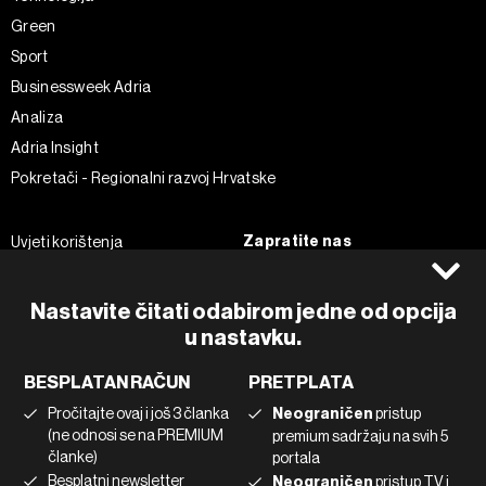
Green
Sport
Businessweek Adria
Analiza
Adria Insight
Pokretači - Regionalni razvoj Hrvatske
Zapratite nas
Uvjeti korištenja
Pravila privatnosti
Facebook
Politika kolačića
Instagram
Nastavite čitati odabirom jedne od opcija
u nastavku.
Impressum
Twitter
Marketing
Linkedin
BESPLATAN RAČUN
PRETPLATA
Korištenje umjetne inteligencije
Tiktok
Pročitajte ovaj i još 3 članka
Neograničen
pristup
(ne odnosi se na PREMIUM
premium sadržaju na svih 5
članke)
portala
©2022 - 2026 Bloomberg L.P. All Rights Reserved. BLOOMBERG and
Besplatni newsletter
Neograničen
pristup TV i