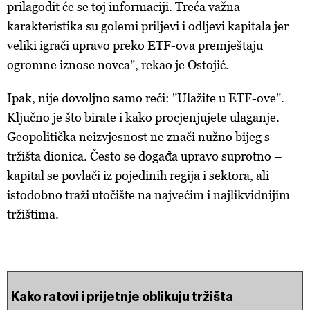
prilagodit će se toj informaciji. Treća važna
karakteristika su golemi priljevi i odljevi kapitala jer
veliki igrači upravo preko ETF-ova premještaju
ogromne iznose novca", rekao je Ostojić.
Ipak, nije dovoljno samo reći: "Ulažite u ETF-ove".
Ključno je što birate i kako procjenjujete ulaganje.
Geopolitička neizvjesnost ne znači nužno bijeg s
tržišta dionica. Često se događa upravo suprotno –
kapital se povlači iz pojedinih regija i sektora, ali
istodobno traži utočište na najvećim i najlikvidnijim
tržištima.
Kako ratovi i prijetnje oblikuju tržišta