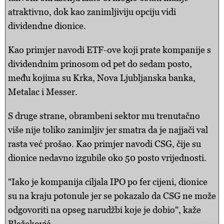
atraktivno, dok kao zanimljiviju opciju vidi
dividendne dionice.
Kao primjer navodi ETF-ove koji prate kompanije s
dividendnim prinosom od pet do sedam posto,
među kojima su Krka, Nova Ljubljanska banka,
Metalac i Messer.
S druge strane, obrambeni sektor mu trenutačno
više nije toliko zanimljiv jer smatra da je najjači val
rasta već prošao. Kao primjer navodi CSG, čije su
dionice nedavno izgubile oko 50 posto vrijednosti.
"Iako je kompanija ciljala IPO po fer cijeni, dionice
su na kraju potonule jer se pokazalo da CSG ne može
odgovoriti na opseg narudžbi koje je dobio", kaže
Blažeković.