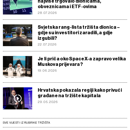
najviše trgovalo dionicama,
obveznicama i ETF-ovima
28.07.2026
Svjetska rang-lista tržišta dionica –
gdje su investitori zaradili, a gdje
izgubili?
22.07.2026
Je li priča oko SpaceX-a zapravo velika
Muskova prijevara?
19.06.2026
Hrvatska pokazala regiji kako privući
građane na tržište kapitala
29.05.2026
SVE VIJESTI IZ RUBRIKE TRŽIŠTA