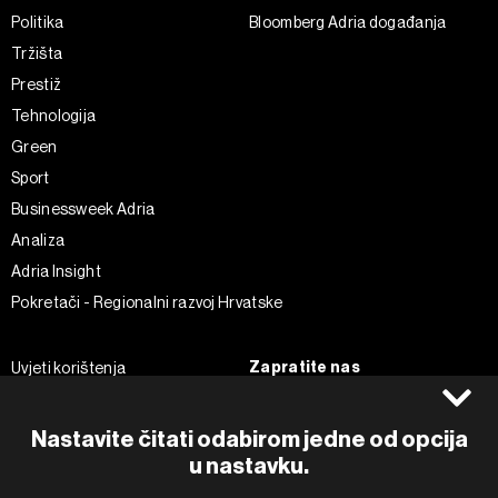
Politika
Bloomberg Adria događanja
Tržišta
Prestiž
Tehnologija
Green
Sport
Businessweek Adria
Analiza
Adria Insight
Pokretači - Regionalni razvoj Hrvatske
Zapratite nas
Uvjeti korištenja
Pravila privatnosti
Facebook
Politika kolačića
Instagram
Nastavite čitati odabirom jedne od opcija
Impressum
Twitter
u nastavku.
Marketing
Linkedin