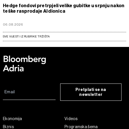
Hedge fondovi pretrpjeli velike gubitke u srpnju nakon
teške rasprodaje AI dionica
06.08.2026
SVE VIJESTI IZ RUBRIKE TRŽIŠTA
Pretplati se na
newsletter
Ekonomija
Videos
Biznis
Programska šema