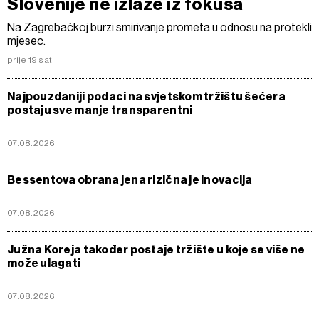
Slovenije ne izlaze iz fokusa
Na Zagrebačkoj burzi smirivanje prometa u odnosu na protekli
mjesec.
prije 19 sati
Najpouzdaniji podaci na svjetskom tržištu šećera
postaju sve manje transparentni
07.08.2026
Bessentova obrana jena rizična je inovacija
07.08.2026
Južna Koreja također postaje tržište u koje se više ne
može ulagati
07.08.2026