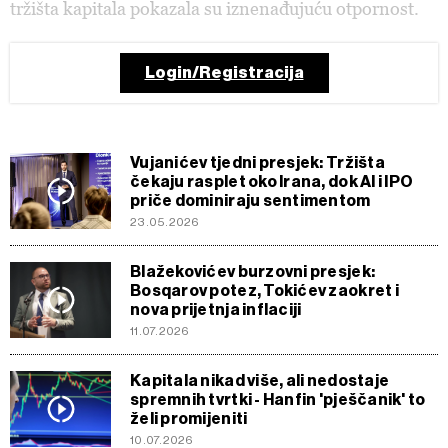
tržišta kapitala pokazala su iznenađujuću otpornost.
Login/Registracija
Vujanićev tjedni presjek: Tržišta
čekaju rasplet oko Irana, dok AI i IPO
priče dominiraju sentimentom
23.05.2026
Blažekovićev burzovni presjek:
Bosqarov potez, Tokićev zaokret i
nova prijetnja inflaciji
11.07.2026
Kapitala nikad više, ali nedostaje
spremnih tvrtki - Hanfin 'pješčanik' to
želi promijeniti
10.07.2026