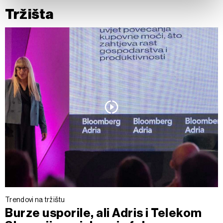
Tržišta
Zajednički voditelji obrade su HD-WIN ARENA SPORT
d.o.o. i
Partneri
.
Više o podacima koje obrađujemo kao i o
vašim pravima pročitajte u našoj
Politici privatnosti
, a o
kolačićima i drugim sličnim tehnologijama u
Politici kolačića
.
Kolačiće u bilo kojem trenutku možete ponovno ažurirati klikom
na „Prikaži detalje“. Privolu možete u bilo kojem trenutku
povući bez negativnih posljedica.
Trendovi na tržištu
Burze usporile, ali Adris i Telekom