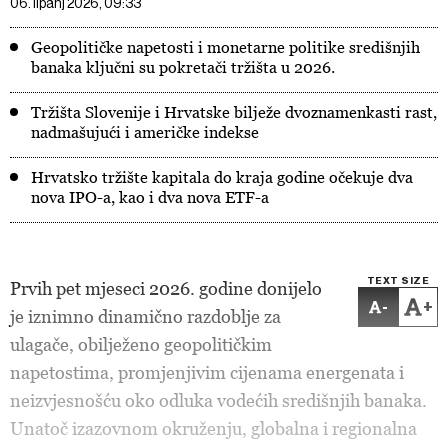
06. lipanj 2026, 09:33
Geopolitičke napetosti i monetarne politike središnjih
banaka ključni su pokretači tržišta u 2026.
Tržišta Slovenije i Hrvatske bilježe dvoznamenkasti rast,
nadmašujući i američke indekse
Hrvatsko tržište kapitala do kraja godine očekuje dva
nova IPO-a, kao i dva nova ETF-a
TEXT SIZE
Prvih pet mjeseci 2026. godine donijelo
-
+
je iznimno dinamično razdoblje za
ulagače, obilježeno geopolitičkim
napetostima, promjenjivim cijenama energenata i
neizvjesnošću oko odluka vodećih središnjih banaka.
Unatoč izazovnom okruženju, globalna i regionalna