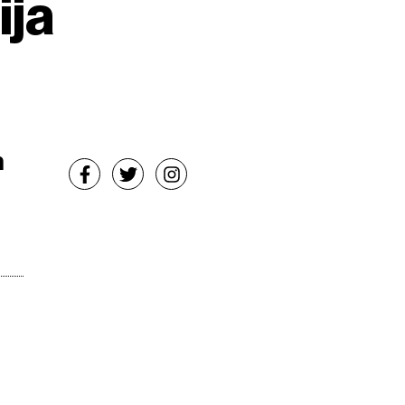
ija
m