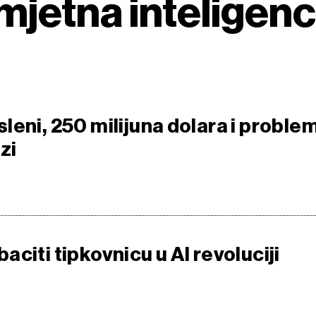
jetna inteligenc
leni, 250 milijuna dolara i proble
zi
citi tipkovnicu u AI revoluciji