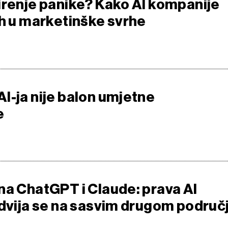
irenje panike? Kako AI kompanije
ah u marketinške svrhe
I-ja nije balon umjetne
e
na ChatGPT i Claude: prava AI
odvija se na sasvim drugom područ