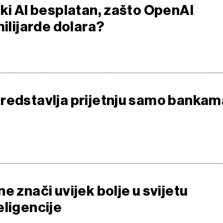
ski AI besplatan, zašto OpenAI
milijarde dolara?
redstavlja prijetnju samo bankam
e znači uvijek bolje u svijetu
eligencije