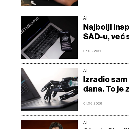
AI
Najbolji ins
SAD-u, već 
07.05.2026
AI
Izradio sam 
dana. To je
01.05.2026
AI