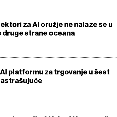
pektori za AI oružje ne nalaze se u
s druge strane oceana
AI platformu za trgovanje u šest
 zastrašujuće