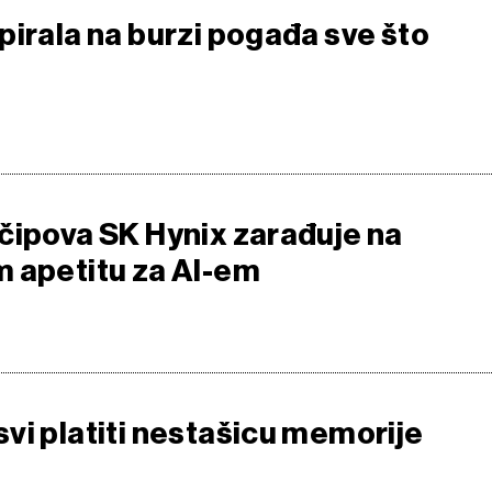
pirala na burzi pogađa sve što
čipova SK Hynix zarađuje na
 apetitu za AI-em
vi platiti nestašicu memorije