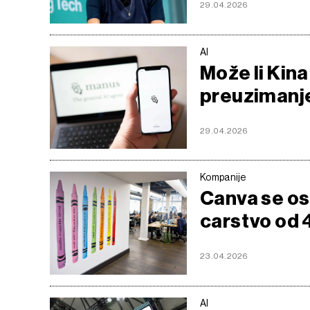
29.04.2026
AI
Može li Kina
preuzimanje
29.04.2026
Kompanije
Canva se osl
carstvo od 4
23.04.2026
AI