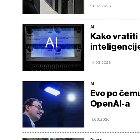
18.03.2026
AI
Kako vratit
inteligencij
14.03.2026
AI
Evo po čemu
OpenAI-a
11.03.2026