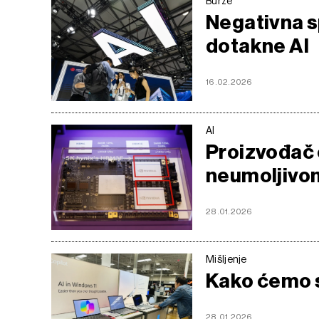
Burze
Negativna s
dotakne AI
16.02.2026
AI
Proizvođač 
neumoljivom
28.01.2026
Mišljenje
Kako ćemo s
28.01.2026