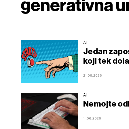
generativna um
AI
Jedan zapos
koji tek dola
21.06.2026
AI
Nemojte odba
11.06.2026