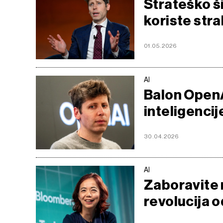
Strateško š
koriste str
01.05.2026
AI
Balon OpenA
inteligencij
30.04.2026
AI
Zaboravite 
revolucija 