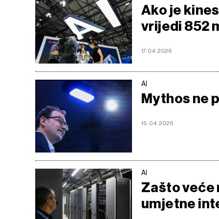
Ako je kine
vrijedi 852 
17.04.2026
AI
Mythos ne p
15.04.2026
AI
Zašto veće n
umjetne int