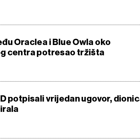
đu Oraclea i Blue Owla oko
 centra potresao tržišta
 potpisali vrijedan ugovor, dioni
irala