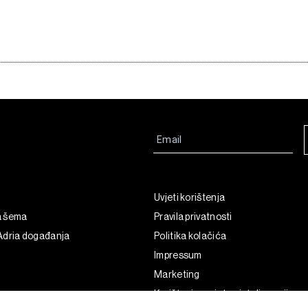
Uvjeti korištenja
a šema
Pravila privatnosti
Adria događanja
Politika kolačića
Impressum
Marketing
Korištenje umjetne inteligencije