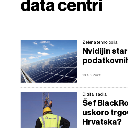
data centri
Zelena tehnologija
Nvidijin star
podatkovni
18.06.2026
Digitalizacija
Šef BlackR
uskoro trgov
Hrvatska?