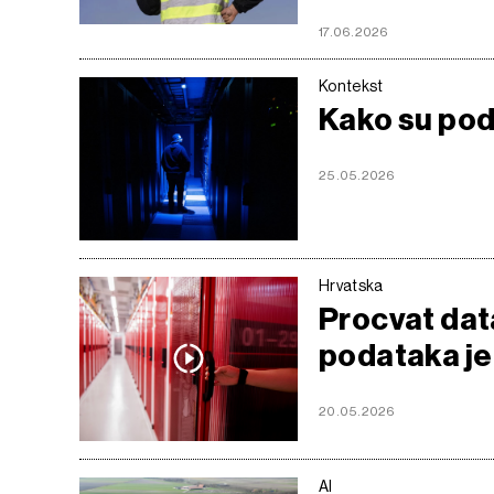
17.06.2026
Kontekst
Kako su poda
25.05.2026
Hrvatska
Procvat dat
podataka je
20.05.2026
AI