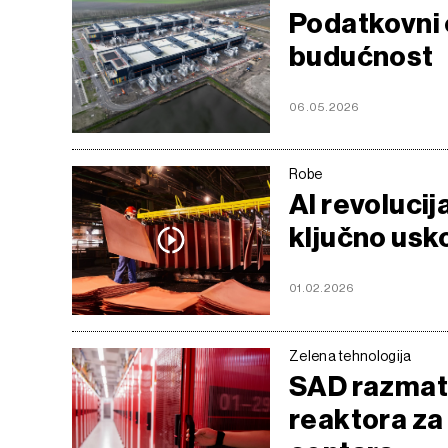
Podatkovni c
budućnost
06.05.2026
Robe
AI revolucij
ključno usko
01.02.2026
Zelena tehnologija
SAD razmatr
reaktora za