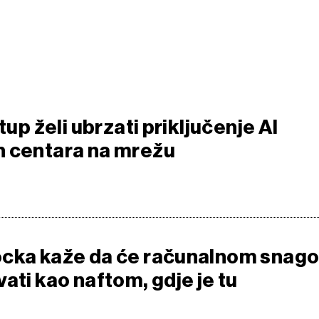
tup želi ubrzati priključenje AI
h centara na mrežu
ocka kaže da će računalnom snag
ati kao naftom, gdje je tu