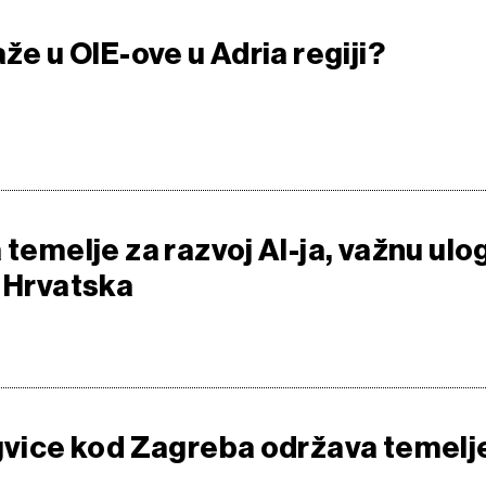
aže u OIE-ove u Adria regiji?
 temelje za razvoj AI-ja, važnu ulo
i Hrvatska
ugvice kod Zagreba održava temelj