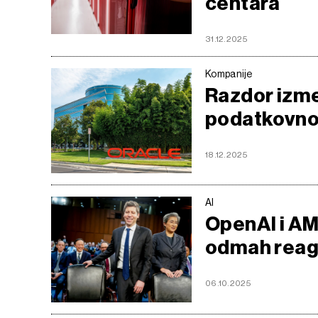
centara
31.12.2025
Kompanije
Razdor izme
podatkovnog
18.12.2025
AI
OpenAI i AMD
odmah reag
06.10.2025