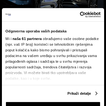
Odgovorna uporaba vaših podataka
BYD vodi u globalnoj utrci za izradu
Mi i
naša 61 partnera
obrađujemo vaše osobne podatke
jeftinijih električnih vozila
(npr. vaš IP broj) koristeći se tehnološkim rješenjima
Kinesko poduzeće preplavljuje tržišta svojim automobilima
poput kolačića kako bismo pohranjivali i pristupali
dok SAD čini sve što može kako bi ova brzorastuća marka
podacima na vašem uređaju u svrhu prikazivanja vama
ostala izvan njegovih granica.
prilagođenih oglasa i sadržaja te u svrhu mjerenja
popularnosti sadržaja, trendova čitateljstva i razvoja
proizvoda. Vi možete birati tko upotrebljava vaše
podatke, kao i u koje svrhe.
Ako nam dopustite, također bismo htjeli:
Prikaži detalje
Prikupljati podatke o vašoj geografskoj lokaciji,
koji mogu biti precizni do radijusa od nekoliko metara
Ljudi koji su obilježili 2024. i koji
Budućnost brze hrane mogla bi