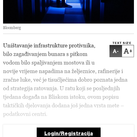
Bloomberg
TEXT SIZE
Uništavanje infrastrukture protivnika,
-
+
bilo zagađivanjem bunara s pitkom
vodom bilo spaljivanjem mostova ili u
novije vrijeme napadima na željeznice, rafinerije i
zračne luke, već je tisućljećima dobro poznata jedna
od strategija ratovanja. U ratu koji se posljednjih
tjedana događa na Bliskom istoku, ovom popisu
taktičkih djelovanja dodana još jedna vrsta mete –
podatkovni centri.
Login/Registracija