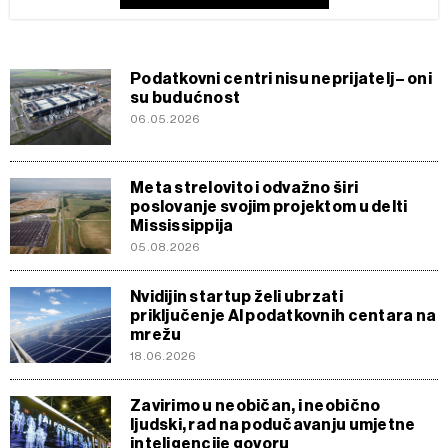
Podatkovni centri nisu neprijatelj – oni
su budućnost
06.05.2026
Meta strelovito i odvažno širi
poslovanje svojim projektom u delti
Mississippija
05.08.2026
Nvidijin startup želi ubrzati
priključenje AI podatkovnih centara na
mrežu
18.06.2026
Zavirimo u neobičan, i neobično
ljudski, rad na podučavanju umjetne
inteligencije govoru