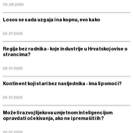
05.08.2026
Losos se sada uzgaja i na kopnu, evo kako
29.07.2026
Regija bez radnika - koje industrije u Hrvatskoj ovise o
strancima?
28.07.2026
Kontinent koji stari bez nasljednika - ima li pomoći?
26.07.2026
Može li razvoj lijekova umjetnom inteligencijom
opravdati očekivanja, ako ne i premašiti ih?
20.07.2026