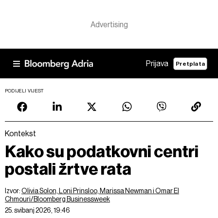
Prijava
Pretplata
PODIJELI VIJEST
Kontekst
Kako su podatkovni centri
postali žrtve rata
Izvor:
Olivia Solon, Loni Prinsloo, Marissa Newman i Omar El
Chmouri/Bloomberg Businessweek
25. svibanj 2026, 19:46