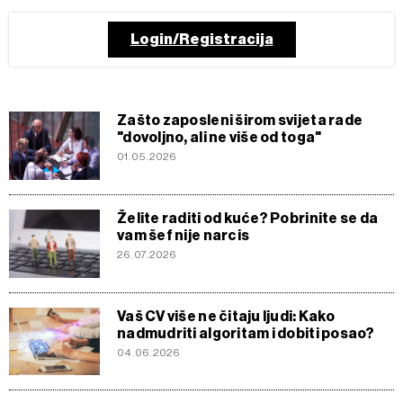
Login/Registracija
Zašto zaposleni širom svijeta rade
"dovoljno, ali ne više od toga"
01.05.2026
Želite raditi od kuće? Pobrinite se da
vam šef nije narcis
26.07.2026
Vaš CV više ne čitaju ljudi: Kako
nadmudriti algoritam i dobiti posao?
04.06.2026