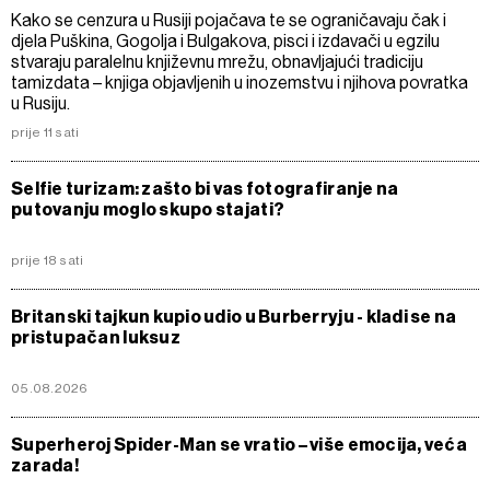
Kako se cenzura u Rusiji pojačava te se ograničavaju čak i
djela Puškina, Gogolja i Bulgakova, pisci i izdavači u egzilu
stvaraju paralelnu književnu mrežu, obnavljajući tradiciju
tamizdata – knjiga objavljenih u inozemstvu i njihova povratka
u Rusiju.
prije 11 sati
Selfie turizam: zašto bi vas fotografiranje na
putovanju moglo skupo stajati?
prije 18 sati
Britanski tajkun kupio udio u Burberryju - kladi se na
pristupačan luksuz
05.08.2026
Superheroj Spider-Man se vratio – više emocija, veća
zarada!