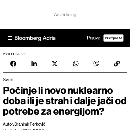
Prijava
Pretplata
PODIJELI VIJEST
Svijet
Počinje li novo nuklearno
doba ili je strah i dalje jači od
potrebe za energijom?
Autor:
Branimir Perković