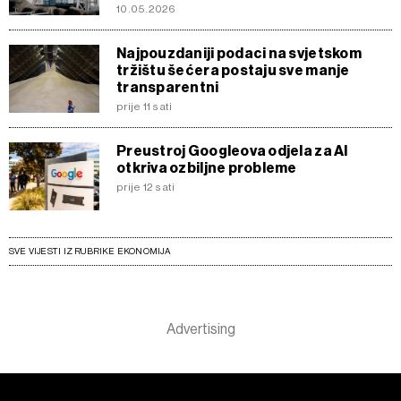
10.05.2026
Najpouzdaniji podaci na svjetskom
tržištu šećera postaju sve manje
transparentni
prije 11 sati
Preustroj Googleova odjela za AI
otkriva ozbiljne probleme
prije 12 sati
SVE VIJESTI IZ RUBRIKE EKONOMIJA