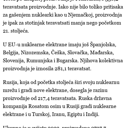
teravatsata proizvodnje. Iako nije bilo toliko pritisaka
za gašenjem nuklearki kao u Njemačkoj, proizvodnja
je ipak za stotinjak teravatsati manja nego početkom
21. stoljeća.
U EU-u nuklearne elektrane imaju još Španjolska,
Belgija, Nizozemska, Češka, Slovačka, Mađarska,
Slovenija, Rumunjska i Bugarska. Njihova kolektivna
proizvodnja je iznosila 281,1 teravatsat.
Rusija, koja od početka stoljeća širi svoju nuklearnu
mrežu i gradi nove elektrane, dosegla je razinu
proizvodnje od 217,4 teravatsata. Ruska državna
kompanija Rosatom osim u Rusiji gradi nuklearne
elektrane i u Turskoj, Iranu, Egiptu i Indiji.
Ukupno je u svijetu 2023. proizvedeno 2737,7