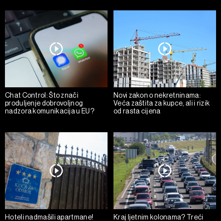
Chat Control: Što znači
Novi zakon o nekretninama:
produljenje dobrovoljnog
Veća zaštita za kupce, ali i rizik
nadzora komunikacija u EU?
od rasta cijena
Hoteli nadmašili apartmane!
Kraj ljetnim kolonama? Treći