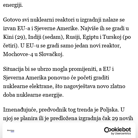
energiji.
Gotovo svi nuklearni reaktori u izgradnji nalaze se
izvan EU-a i Sjeverne Amerike. Najviše ih se gradi u
Kini (29), Indiji (sedam), Rusiji, Egiptu i Turskoj (po
četiri). U EU-u se gradi samo jedan novi reaktor,
Mochovce-4 u Slovačkoj.
Situacija bi se ubrzo mogla promijeniti, a EU i
Sjeverna Amerika ponovno će početi graditi
nuklearne elektrane, što nagovještava novo zlatno
doba nuklearne energije.
Iznenađujuće, predvodnik tog trenda je Poljska. U
njoj se planira ili je predložena izgradnja čak 29 novih
nuklearnih reaktora. Trenutačno ta država nema
nijednu nuklearnu elektranu, a ugovor za gradnju