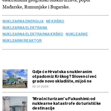
Mađarske, Rumunjske i Bugarske.
NUKLEARNA ENERGIJA
NE KRŠKO
NUKLEARNA ELEKTRANA
NUKLEARNA ELEKTRARNA KRŠKO
NUKLEARKE
NUKLEARNI REAKTOR
Gdje će Hrvatska s nukleranim
otpadom iz Krškog? Slovenci već
grade novo skladište, mi još ne
02.07.2026
'Mračni turizam' u Fukushimi: od
nuklearne katastrofe do turističke
destinacije