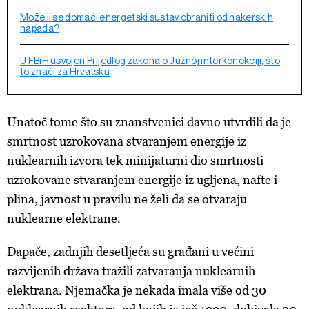
Može li se domaći energetski sustav obraniti od hakerskih
napada?
U FBiH usvojen Prijedlog zakona o Južnoj interkonekciji, što
to znači za Hrvatsku
Unatoč tome što su znanstvenici davno utvrdili da je
smrtnost uzrokovana stvaranjem energije iz
nuklearnih izvora tek minijaturni dio smrtnosti
uzrokovane stvaranjem energije iz ugljena, nafte i
plina, javnost u pravilu ne želi da se otvaraju
nuklearne elektrane.
Dapače, zadnjih desetljeća su građani u većini
razvijenih država tražili zatvaranja nuklearnih
elektrana. Njemačka je nekada imala više od 30