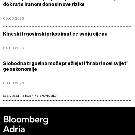
dok rat s Iranom donosi nove rizike
06.08.2026
Kineski trgovinski prkos imat će svoju cijenu
04.08.2026
Slobodna trgovina može preživjeti 'hrabri novi svijet'
geoekonomije
03.08.2026
SVE VIJESTI IZ RUBRIKE EKONOMIJA