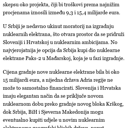
skepsu oko projekta, čiji bi troškovi prema najnižim
procjenama iznosili između 9,3 i 15,4 milijarde eura.
U Srbiji je nedavno ukinut moratorij na izgradnju
nuklearnih elektrana, što otvara prostor da se pridruži
Sloveniji i Hrvatskoj u nuklearnim ambicijama. No
najvjerojatnija je opcija da Srbija kupi dio nuklearne
elektrane Paks-2 u Mađarskoj, koja je u fazi izgradnje.
Cijena gradnje nove nuklearne elektrane bila bi oko
15 milijardi eura, a nijedna država Adria regije ne
može to samostalno financirati. Slovenija i Hrvatska
imaju elegantan način da se priključe novom
nuklearnom dobu preko gradnje novog bloka Krškog,
dok Srbija, BiH i Sjeverna Makedonija mogu
eventualno kupiti udjele u novim nuklearnim
elektranama geografski bliskih država, poput