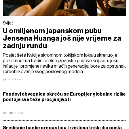
Svijet
U omiljenom japanskom pubu
Jensena Huanga još nije vrijeme za
zadnju rundu
Posjet šefa Nvidije skromnom tokijskom lokalu skrenuo je
pozornost na tradicionalne japanske pubove koji se, u jeku
inflacije i promjene navika mlađih generacija, bore za opstanak
i preoblikovanje svog poslovnog modela.
prije 20 sati
Fondovi obveznica okreću se Europi jer globalne rizike
postaje sve teže procjenjivati
06.08.2026
Središnje banke prepuštaju tržištima teški dio posla