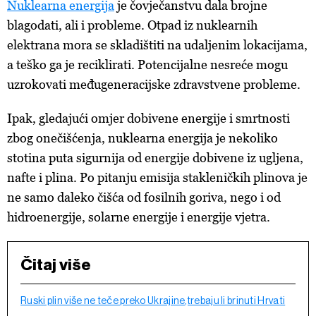
Nuklearna energija
je čovječanstvu dala brojne
blagodati, ali i probleme. Otpad iz nuklearnih
elektrana mora se skladištiti na udaljenim lokacijama,
a teško ga je reciklirati. Potencijalne nesreće mogu
uzrokovati međugeneracijske zdravstvene probleme.
Ipak, gledajući omjer dobivene energije i smrtnosti
zbog onečišćenja, nuklearna energija je nekoliko
stotina puta sigurnija od energije dobivene iz ugljena,
nafte i plina. Po pitanju emisija stakleničkih plinova je
ne samo daleko čišća od fosilnih goriva, nego i od
hidroenergije, solarne energije i energije vjetra.
Čitaj više
Ruski plin više ne teče preko Ukrajine,trebaju li brinuti Hrvati