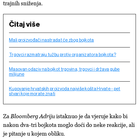
trajnih sniženja.
Čitaj više
Mali proizvođači nastradat će zbog bojkota
Trgovci razmatraju tužbu protiv organizatora bojkota?
Masovan odaziv na bojkot trgovina, trgovci i država gube
milijune
Kupovanje hrvatskih proizvoda najviše košta Hrvate - pet
stvari koje morate znati
Za
Bloomberg Adriju
istaknuo je da vjeruje kako bi
nakon dva-tri bojkota moglo doći do neke reakcije, ali
je pitanje u kojem obliku.