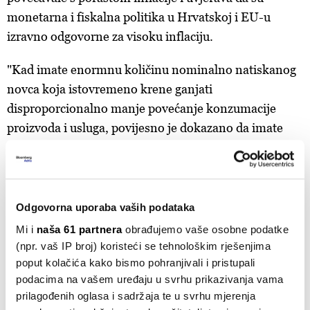
monetarna i fiskalna politika u Hrvatskoj i EU-u
izravno odgovorne za visoku inflaciju.
"Kad imate enormnu količinu nominalno natiskanog
novca koja istovremeno krene ganjati
disproporcionalno manje povećanje konzumacije
proizvoda i usluga, povijesno je dokazano da imate
prije ili poslije povećanje cijena. Svemu tome smo
svjedočili", kazao je Grubišić.
Istaknuo je i da je proračun za 2025. godinu za 100
Odgovorna uporaba vaših podataka
posto veći od proračuna za 2019. godinu, a da u
Mi i
naša 61 partnera
obrađujemo vaše osobne podatke
Hrvatskoj trenutno živi manji broj stanovnika u
(npr. vaš IP broj) koristeći se tehnološkim rješenjima
odnosu na prije 10 godina. Imajući to na umu, "nije
poput kolačića kako bismo pohranjivali i pristupali
jasno koga država s tim povećanim proračunom
podacima na vašem uređaju u svrhu prikazivanja vama
servisira", kaže Grubišić.
prilagođenih oglasa i sadržaja te u svrhu mjerenja