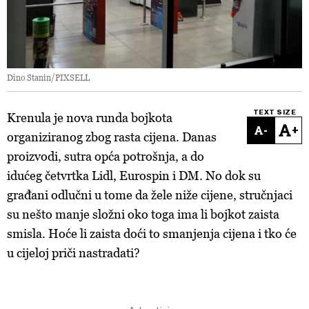
Dino Stanin/PIXSELL
TEXT SIZE
Krenula je nova runda bojkota
-
+
organiziranog zbog rasta cijena. Danas
proizvodi, sutra opća potrošnja, a do
idućeg četvrtka Lidl, Eurospin i DM. No dok su
građani odlučni u tome da žele niže cijene, stručnjaci
su nešto manje složni oko toga ima li bojkot zaista
smisla. Hoće li zaista doći to smanjenja cijena i tko će
u cijeloj priči nastradati?