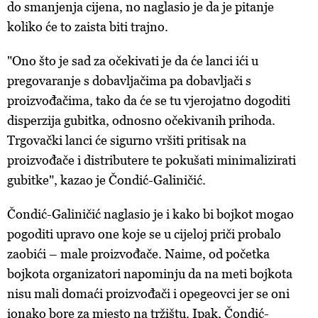
do smanjenja cijena, no naglasio je da je pitanje
koliko će to zaista biti trajno.
"Ono što je sad za očekivati je da će lanci ići u
pregovaranje s dobavljačima pa dobavljači s
proizvođačima, tako da će se tu vjerojatno dogoditi
disperzija gubitka, odnosno očekivanih prihoda.
Trgovački lanci će sigurno vršiti pritisak na
proizvođače i distributere te pokušati minimalizirati
gubitke", kazao je Čondić-Galiničić.
Čondić-Galiničić naglasio je i kako bi bojkot mogao
pogoditi upravo one koje se u cijeloj priči probalo
zaobići – male proizvođače. Naime, od početka
bojkota organizatori napominju da na meti bojkota
nisu mali domaći proizvođači i opegeovci jer se oni
ionako bore za mjesto na tržištu. Ipak, Čondić-