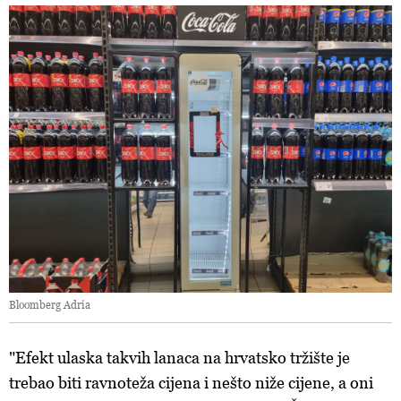
Kolačiće u bilo kojem trenutku možete ponovno ažurirati klikom
na „Prikaži detalje“. Privolu možete u bilo kojem trenutku
povući bez negativnih posljedica.
Bloomberg Adria
"Efekt ulaska takvih lanaca na hrvatsko tržište je
trebao biti ravnoteža cijena i nešto niže cijene, a oni