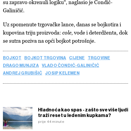
su zapravo okrenuli logiku", naglasio je Čondić-
Galiničić.
Uz spomenute trgovačke lance, danas se bojkotira i
kupovina triju proizvoda:
cole
, vode i deterdženta, dok
se sutra poziva na opći bojkot potrošnje.
BOJKOT
BOJKOT TRGOVINA
CIJENE
TRGOVINE
DRAGO MUNJIZA
VLADO ČONDIĆ-GALINIČIĆ
ANDREJ GRUBIŠIĆ
JOSIP KELEMEN
Hladnoća kao spas - zašto sve više ljudi
traži reset u ledenim kupkama?
prije 44 minute