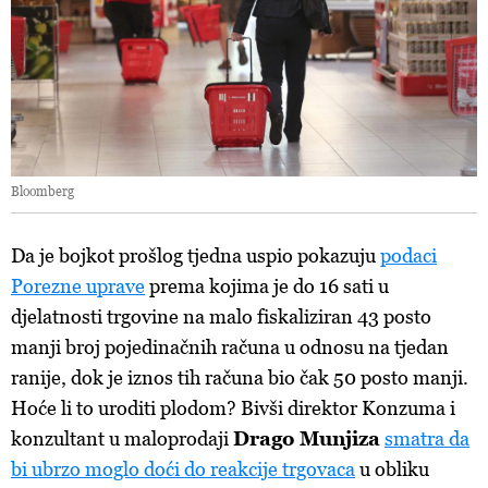
Bloomberg
Da je bojkot prošlog tjedna uspio pokazuju
podaci
Porezne uprave
prema kojima je do 16 sati u
djelatnosti trgovine na malo fiskaliziran 43 posto
manji broj pojedinačnih računa u odnosu na tjedan
ranije, dok je iznos tih računa bio čak 50 posto manji.
Hoće li to uroditi plodom? Bivši direktor Konzuma i
konzultant u maloprodaji
Drago Munjiza
smatra da
bi ubrzo moglo doći do reakcije trgovaca
u obliku