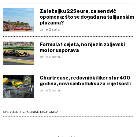
Za ležaljku 225 eura, za sendvič
opomena: što se događa na talijanskim
plažama?
prije 2 sata
Formula 1 cvjeta, no njezin zaljevski
motor usporava
prije 3 sata
Chartreuse, redovnički liker star 400
godina, novi simbol luksuza i rijetkosti
prije 3 sata
SVE VIJESTI IZ RUBRIKE EKONOMIJA