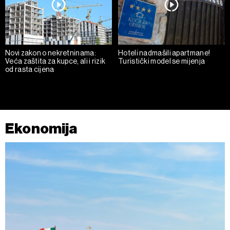
Novi zakon o nekretninama:
Hoteli nadmašili apartmane!
Veća zaštita za kupce, ali i rizik
Turistički model se mijenja
od rasta cijena
Ekonomija