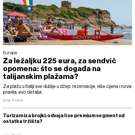
Europa
Za ležaljku 225 eura, za sendvič
opomena: što se događa na
talijanskim plažama?
Za plažu u Italiji sve dublje u džep: rezervacije, više cijene i nova
pravila, evo detalja.
prije 2 sata
Turizam iza brojki: odvaja li se premium segment od
ostatka tržišta?