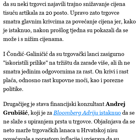
da su neki trgovci najavili trajno snižavanje cijena
tisuću artikala za 20 posto. Upravo zato trgovce
smatra glavnim krivcima za povećanje cijena jer, kako
je istaknuo, nakon prošlog tjedna su pokazali da se
može i s nižim cijenama.
I Čondić-Galiničić da su trgovački lanci zasigurno
"iskoristili prilike" na tržištu da zarade više, ali ih ne
smatra jedinim odgovornima za rast. On krivi i rast
plaća, odnosno rast kupovne moći, kao i porezne
politike.
Drugačijeg je stava financijski konzultant
Andrej
Grubišić
, koji je za
Bloomberg Adriju
istaknuo
da se
ne slaže s upiranjem prsta u trgovce. Objašnjava da se
neto marže trgovačkih lanaca u Hrvatskoj nisu
povećavale s porastom inflacije i uvjerava da su