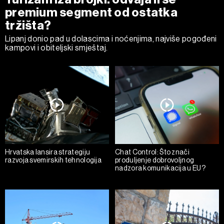
premium segment od ostatka
tržišta?
Lipanj donio pad u dolascima i noćenjima, najviše pogođeni
kampovi i obiteljski smještaj.
Hrvatska lansira strategiju
Chat Control: Što znači
razvoja svemirskih tehnologija
produljenje dobrovoljnog
nadzora komunikacija u EU?