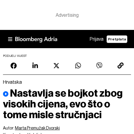
Prijava
Pretplata
PODIJELI VIJEST
Hrvatska
Nastavlja se bojkot zbog
visokih cijena, evo što o
tome misle stručnjaci
Autor:
Marta Premužak Dvorski