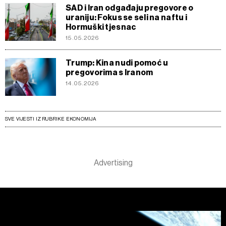
SAD i Iran odgađaju pregovore o
uraniju: Fokus se seli na naftu i
Hormuški tjesnac
15.05.2026
Trump: Kina nudi pomoć u
pregovorima s Iranom
14.05.2026
SVE VIJESTI IZ RUBRIKE EKONOMIJA