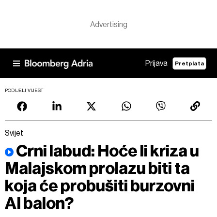
Prijava
Pretplata
PODIJELI VIJEST
Svijet
Crni labud: Hoće li kriza u
Malajskom prolazu biti ta
koja će probušiti burzovni
AI balon?