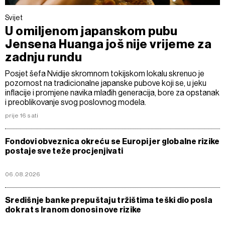
Svijet
U omiljenom japanskom pubu
Jensena Huanga još nije vrijeme za
zadnju rundu
Posjet šefa Nvidije skromnom tokijskom lokalu skrenuo je
pozornost na tradicionalne japanske pubove koji se, u jeku
inflacije i promjene navika mlađih generacija, bore za opstanak
i preoblikovanje svog poslovnog modela.
prije 16 sati
Fondovi obveznica okreću se Europi jer globalne rizike
postaje sve teže procjenjivati
06.08.2026
Središnje banke prepuštaju tržištima teški dio posla
dok rat s Iranom donosi nove rizike