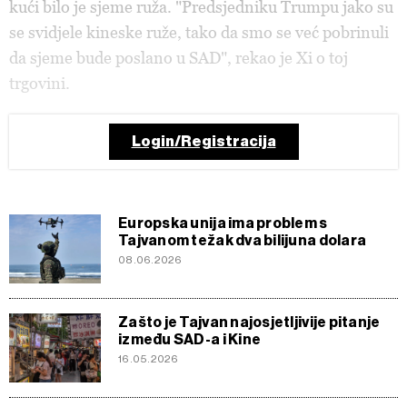
kući bilo je sjeme ruža. "Predsjedniku Trumpu jako su
se svidjele kineske ruže, tako da smo se već pobrinuli
da sjeme bude poslano u SAD", rekao je Xi o toj
trgovini.
Login/Registracija
Europska unija ima problem s
Tajvanom težak dva bilijuna dolara
08.06.2026
Zašto je Tajvan najosjetljivije pitanje
između SAD-a i Kine
16.05.2026