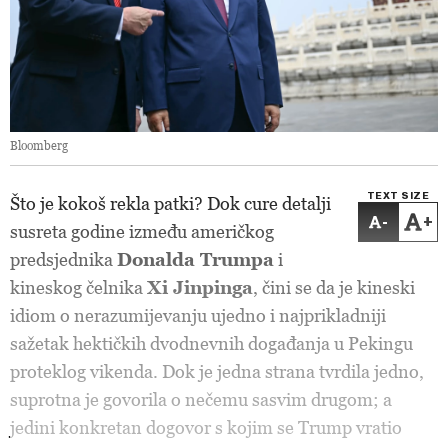
Bloomberg
TEXT SIZE
Što je kokoš rekla patki? Dok cure detalji
-
+
susreta godine između američkog
predsjednika
Donalda Trumpa
i
kineskog čelnika
Xi Jinpinga
, čini se da je kineski
idiom o nerazumijevanju ujedno i najprikladniji
sažetak hektičkih dvodnevnih događanja u Pekingu
proteklog vikenda. Dok je jedna strana tvrdila jedno,
suprotna je govorila o nečemu sasvim drugom; a
jedini konkretan dogovor s kojim se Trump vratio