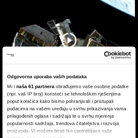
Odgovorna uporaba vaših podataka
Mi i
naša 61 partnera
obrađujemo vaše osobne podatke
(npr. vaš IP broj) koristeći se tehnološkim rješenjima
Hrvatska lansira strategiju razvoja
poput kolačića kako bismo pohranjivali i pristupali
svemirskih tehnologija
podacima na vašem uređaju u svrhu prikazivanja vama
Svemirske tehnologije uvrštene su u Nacionalni plan
prilagođenih oglasa i sadržaja te u svrhu mjerenja
razvoja industrije do 2034..
popularnosti sadržaja, trendova čitateljstva i razvoja
proizvoda. Vi možete birati tko upotrebljava vaše