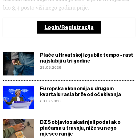
bio 3,4 posto viši nego godinu prije.
Login/Registracija
Plaće u Hrvatskoj izgubile tempo - rast
najslabiji u tri godine
29.05.2026
Europska ekonomija u drugom
kvartalu rasla brže od očekivanja
30.07.2026
DZS objavio zakašnjeli podatak o
plaćama u travnju, niže su nego
mjesec ranije