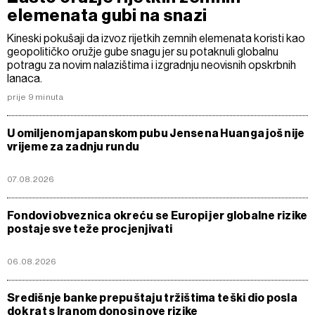
elemenata gubi na snazi
Kineski pokušaji da izvoz rijetkih zemnih elemenata koristi kao
geopolitičko oružje gube snagu jer su potaknuli globalnu
potragu za novim nalazištima i izgradnju neovisnih opskrbnih
lanaca.
prije 9 minuta
U omiljenom japanskom pubu Jensena Huanga još nije
vrijeme za zadnju rundu
07.08.2026
Fondovi obveznica okreću se Europi jer globalne rizike
postaje sve teže procjenjivati
06.08.2026
Središnje banke prepuštaju tržištima teški dio posla
dok rat s Iranom donosi nove rizike