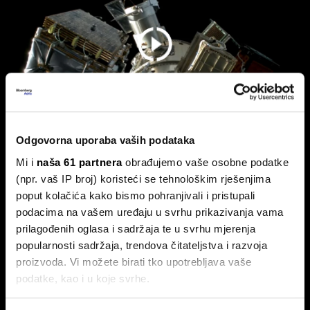
Odgovorna uporaba vaših podataka
Mi i
naša 61 partnera
obrađujemo vaše osobne podatke
Hrvatska lansira strategiju razvoja
(npr. vaš IP broj) koristeći se tehnološkim rješenjima
svemirskih tehnologija
poput kolačića kako bismo pohranjivali i pristupali
Svemirske tehnologije uvrštene su u Nacionalni plan
podacima na vašem uređaju u svrhu prikazivanja vama
razvoja industrije do 2034..
prilagođenih oglasa i sadržaja te u svrhu mjerenja
popularnosti sadržaja, trendova čitateljstva i razvoja
proizvoda. Vi možete birati tko upotrebljava vaše
podatke, kao i u koje svrhe.