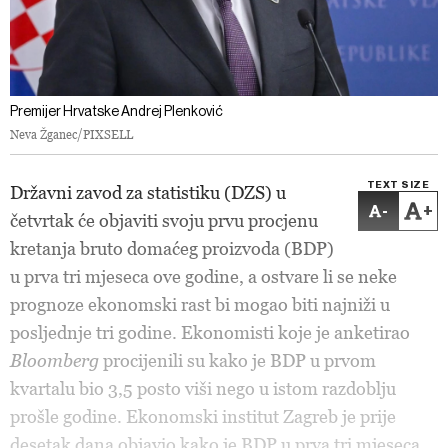
Premijer Hrvatske Andrej Plenković
Neva Žganec/PIXSELL
TEXT SIZE
Državni zavod za statistiku (DZS) u
-
+
četvrtak će objaviti svoju prvu procjenu
kretanja bruto domaćeg proizvoda (BDP)
u prva tri mjeseca ove godine, a ostvare li se neke
prognoze ekonomski rast bi mogao biti najniži u
posljednje tri godine. Ekonomisti koje je anketirao
Bloomberg
procijenili su kako je BDP u prvom
kvartalu bio 3,5 posto viši nego u istom razdoblju
prošle godine. Ekonomski institut Zagreb je prije
desetak dana objavio kako je BDP u prva tri mjeseca