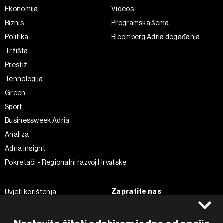
Ekonomija
Videos
Biznis
Programska šema
Politika
Bloomberg Adria događanja
Tržišta
Prestiž
Tehnologija
Green
Sport
Businessweek Adria
Analiza
Adria Insight
Pokretači - Regionalni razvoj Hrvatske
Zapratite nas
Uvjeti korištenja
Pravila privatnosti
Facebook
Politika kolačića
Instagram