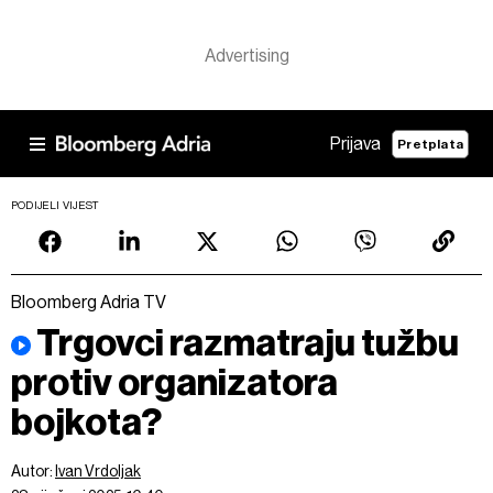
Prijava
Pretplata
PODIJELI VIJEST
Bloomberg Adria TV
Trgovci razmatraju tužbu
protiv organizatora
bojkota?
Autor:
Ivan Vrdoljak