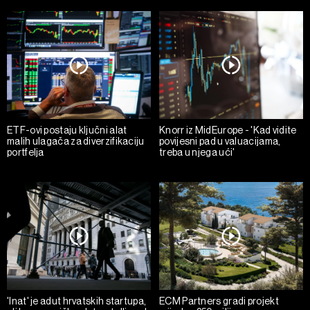
ETF-ovi postaju ključni alat
Knorr iz MidEurope - 'Kad vidite
malih ulagača za diverzifikaciju
povijesni pad u valuacijama,
portfelja
treba u njega ući'
'Inat' je adut hrvatskih startupa,
ECM Partners gradi projekt