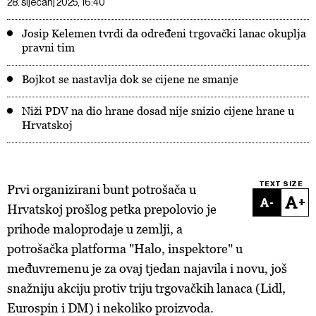
28. siječanj 2025, 16:40
Josip Kelemen tvrdi da određeni trgovački lanac okuplja
pravni tim
Bojkot se nastavlja dok se cijene ne smanje
Niži PDV na dio hrane dosad nije snizio cijene hrane u
Hrvatskoj
TEXT SIZE
Prvi organizirani bunt potrošača u
-
+
Hrvatskoj prošlog petka prepolovio je
prihode maloprodaje u zemlji, a
potrošačka platforma "Halo, inspektore" u
međuvremenu je za ovaj tjedan najavila i novu, još
snažniju akciju protiv triju trgovačkih lanaca (Lidl,
Eurospin i DM) i nekoliko proizvoda.