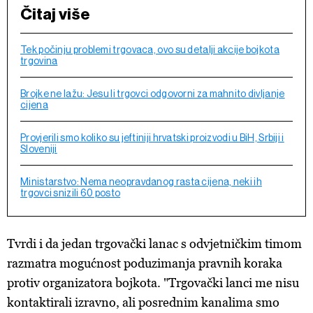
Čitaj više
Tek počinju problemi trgovaca, ovo su detalji akcije bojkota
trgovina
Brojke ne lažu: Jesu li trgovci odgovorni za mahnito divljanje
cijena
Provjerili smo koliko su jeftiniji hrvatski proizvodi u BiH, Srbiji i
Sloveniji
Ministarstvo: Nema neopravdanog rasta cijena, neki ih
trgovci snizili 60 posto
Tvrdi i da jedan trgovački lanac s odvjetničkim timom
razmatra mogućnost poduzimanja pravnih koraka
protiv organizatora bojkota. "Trgovački lanci me nisu
kontaktirali izravno, ali posrednim kanalima smo