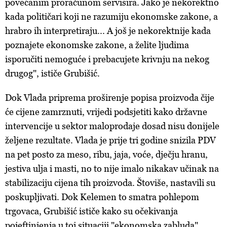
povećanim proračunom servisira. Jako je nekorektno
kada političari koji ne razumiju ekonomske zakone, a
hrabro ih interpretiraju... A još je nekorektnije kada
poznajete ekonomske zakone, a želite ljudima
isporučiti nemoguće i prebacujete krivnju na nekog
drugog", ističe Grubišić.
Dok Vlada priprema proširenje popisa proizvoda čije
će cijene zamrznuti, vrijedi podsjetiti kako državne
intervencije u sektor maloprodaje dosad nisu donijele
željene rezultate. Vlada je prije tri godine snizila PDV
na pet posto za meso, ribu, jaja, voće, dječju hranu,
jestiva ulja i masti, no to nije imalo nikakav učinak na
stabilizaciju cijena tih proizvoda. Štoviše, nastavili su
poskupljivati. Dok Kelemen to smatra pohlepom
trgovaca, Grubišić ističe kako su očekivanja
pojeftinjenja u toj situaciji "ekonomska zabluda".