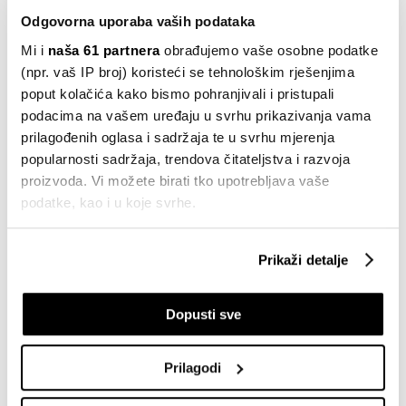
Odgovorna uporaba vaših podataka
---Cijelu emisiju pogledajte u videu.
Mi i
naša 61 partnera
obrađujemo vaše osobne podatke
(npr. vaš IP broj) koristeći se tehnološkim rješenjima
poput kolačića kako bismo pohranjivali i pristupali
MALOPRODAJA
BOJKOT TRGOVINA
BOJKOT
podacima na vašem uređaju u svrhu prikazivanja vama
TRGOVINE
TRGOVAČKI LANCI
JOSIP KELEMEN
TUŽBA
prilagođenih oglasa i sadržaja te u svrhu mjerenja
popularnosti sadržaja, trendova čitateljstva i razvoja
proizvoda. Vi možete birati tko upotrebljava vaše
podatke, kao i u koje svrhe.
Koliko utakmice Hrvatske na Svjetskim
Ako nam dopustite, također bismo htjeli:
prvenstvima dižu potrošnju u kafićima
Prikaži detalje
i trgovinama? Imamo brojke
Prikupljati podatke o vašoj geografskoj lokaciji,
25.06.2026
koji mogu biti precizni do radijusa od nekoliko metara
Dopusti sve
Prepoznati vaš uređaj tako što ćemo aktivno
Konzum jedini veliki lanac s padom
skenirati njegove određene karakteristike ("uzimanje
prihoda u 2025., Studenac i Spar
otiska prsta uređaja")
poslovali s gubitkom
Prilagodi
U
dijelu s pojedinostima
možete saznati više o tome
02.05.2026
kako se obrađuje vaše osobne podatke te postaviti svoje