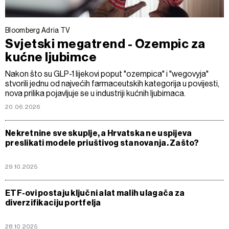
Bloomberg Adria TV
Svjetski megatrend - Ozempic za
kućne ljubimce
Nakon što su GLP-1 lijekovi poput "ozempica" i "wegovyja"
stvorili jednu od najvećih farmaceutskih kategorija u povijesti,
nova prilika pojavljuje se u industriji kućnih ljubimaca.
20.06.2026
Nekretnine sve skuplje, a Hrvatska ne uspijeva
preslikati modele priuštivog stanovanja. Zašto?
29.10.2025
ETF-ovi postaju ključni alat malih ulagača za
diverzifikaciju portfelja
28.10.2025