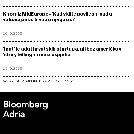
Knorr iz MidEurope - 'Kad vidite povijesni pad u
valuacijama, treba u njega ući'
28.10.2025
'Inat' je adut hrvatskih startupa, ali bez američkog
'storytellinga' nema uspjeha
23.10.2025
SVE VIJESTI IZ RUBRIKE BLOOMBERG ADRIA TV