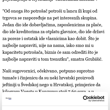
"Od onoga što potrošač potroši u lancu ili kupi od
trgovca se raspoređuje na pet interesnih skupina.
Jedan dio ide dobavljačima, zaposlenicima za plaće,
dio ide kreditorima za otplatu glavnice, dio ide državi
za poreze i ostatak ide vlasnicima kao dobit. Što je
najbolje napraviti, nije na nama, iako smo mi u
kapacitetu potrošača, biznis će sam odrediti što je
najbolje napraviti u tom trenutku", smatra Grubišić.
Naši sugovornici, očekivano, potpuno suprotno
tumače i činjenicu da su neki hrvatski proizvodi
jeftiniji u Švedskoj nego u Hrvatskoj, primjerice da
kilogram Vegete u Konzumu stoji 7,69 eura, a u
švedskom Willysu 6,35 eura.