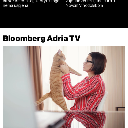
ali bez američkog 'storytellinga'
vrijedan 250 milijuna eura u
nema uspjeha
Novom Vinodolskom
Bloomberg Adria TV