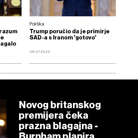
Politika
orazum
Trump poručio da je primirje
je
SAD-a s Iranom 'gotovo'
lagalo
08.07.2026
Novog britanskog
premijera čeka
prazna blagajna -
Burnham planira