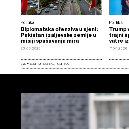
Politika
Politika
Diplomatska ofenziva u sjeni:
Trump v
Pakistan i zaljevske zemlje u
trajni 
misiji spašavanja mira
vatre i
23.05.2026
17.04.2026
SVE VIJESTI IZ RUBRIKE POLITIKA