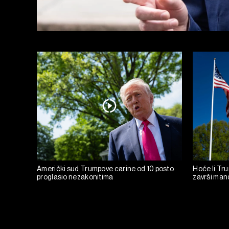
Američki sud Trumpove carine od 10 posto
Hoće li Tru
proglasio nezakonitima
završi man