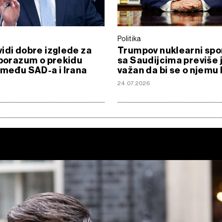
Politika
idi dobre izglede za
Trumpov nuklearni sp
sporazum o prekidu
sa Saudijcima previše 
zmeđu SAD-a i Irana
važan da bi se o njemu 
24.07.2026