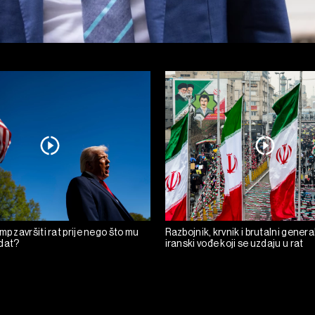
mp završiti rat prije nego što mu
Razbojnik, krvnik i brutalni general
dat?
iranski vođe koji se uzdaju u rat