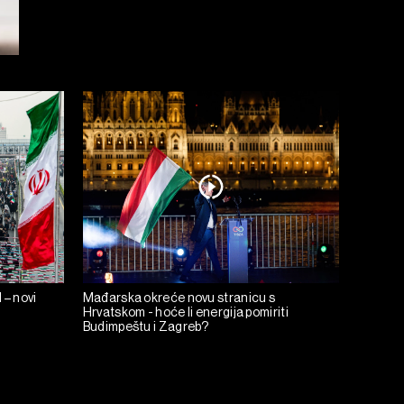
 – novi
Mađarska okreće novu stranicu s
Hrvatskom - hoće li energija pomiriti
Budimpeštu i Zagreb?