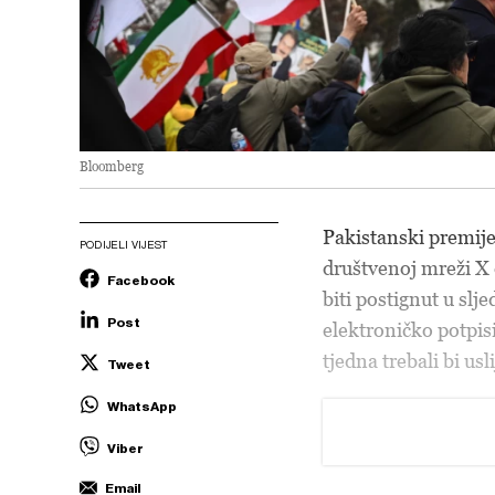
Bloomberg
Pakistanski premij
PODIJELI VIJEST
društvenoj mreži X
Facebook
biti postignut u slj
Post
elektroničko potpi
tjedna trebali bi usl
Tweet
WhatsApp
Viber
Email