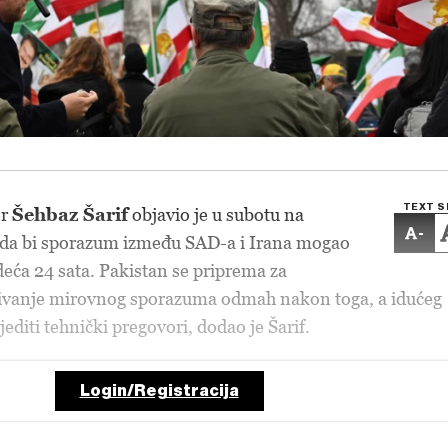
TEXT S
er
Šehbaz Šarif
objavio je u subotu na
-
 da bi sporazum između SAD-a i Irana mogao
edeća 24 sata. Pakistan se priprema za
sivanje mirovnog sporazuma odmah nakon toga, a idućeg
ijediti tehnički pregovori, dodao je Šarif.
Login/Registracija