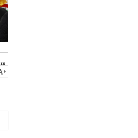
IZE
+