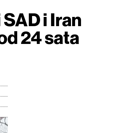
 SAD i Iran
od 24 sata