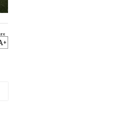
IZE
+