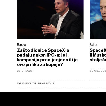
Burze
Svijet
Zašto dionice SpaceX-a
SpaceX 
padaju nakon IPO-a: je li
li Musk
kompanija precijenjena ili je
stoljeć
ovo prilika za kupnju?
23.07.2026
30.05.202
SVE VIJESTI IZ RUBRIKE BIZNIS