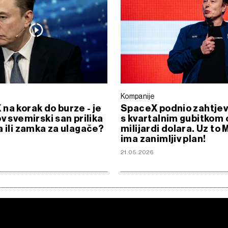
Kompanije
na korak do burze - je
SpaceX podnio zahtjev
ov svemirski san prilika
s kvartalnim gubitkom 
a ili zamka za ulagače?
milijardi dolara. Uz to
ima zanimljiv plan!
6
21.05.2026