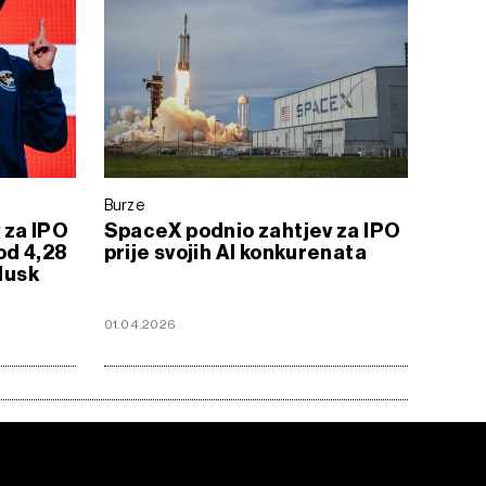
Burze
 za IPO
SpaceX podnio zahtjev za IPO
od 4,28
prije svojih AI konkurenata
 Musk
01.04.2026