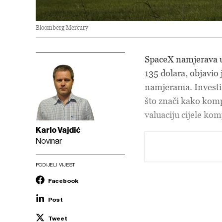
Bloomberg Mercury
SpaceX namjerava u 
135 dolara, objavio 
namjerama. Investit
što znači kako kompa
valuaciju cijele kom
Karlo Vajdić
Novinar
PODIJELI VIJEST
Facebook
Post
Tweet