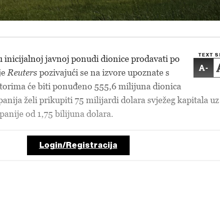
TEXT S
inicijalnoj javnoj ponudi dionice prodavati po
-
je
Reuters
pozivajući se na izvore upoznate s
orima će biti ponuđeno 555,6 milijuna dionica
nija želi prikupiti 75 milijardi dolara svježeg kapitala uz
panije od 1,75 bilijuna dolara.
Login/Registracija