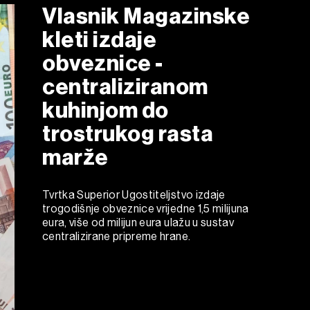
Vlasnik Magazinske
kleti izdaje
obveznice -
centraliziranom
kuhinjom do
trostrukog rasta
marže
Tvrtka Superior Ugostiteljstvo izdaje
trogodišnje obveznice vrijedne 1,5 milijuna
eura, više od milijun eura ulažu u sustav
centralizirane pripreme hrane.