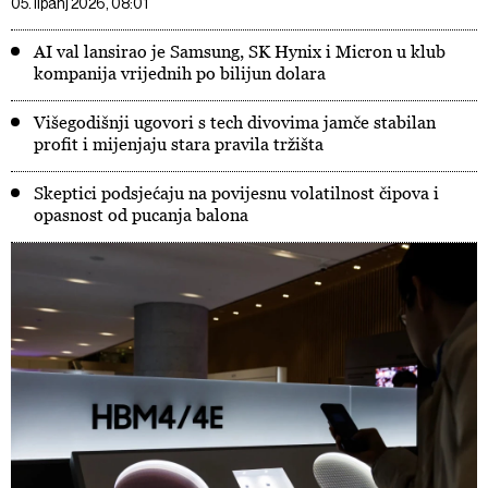
05. lipanj 2026, 08:01
AI val lansirao je Samsung, SK Hynix i Micron u klub
kompanija vrijednih po bilijun dolara
Višegodišnji ugovori s tech divovima jamče stabilan
profit i mijenjaju stara pravila tržišta
Skeptici podsjećaju na povijesnu volatilnost čipova i
opasnost od pucanja balona