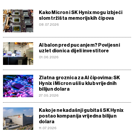
Kako Micron i SK Hynix mogu izbjeći
slom tržišta memorijskih čipova
08.07.2026
AI balon pred pucanjem? Povijesni
uzlet dionica dijeli investitore
01.06.2026
Zlatna groznica za AI čipovima: SK
Hynix i Micron ušli u klub vrijednih
bilijun dolara
27.05.2026
Kako je nekadašnji gubitaš SK Hynix
postao kompanija vrijedna bilijun
dolara
11.07.2026