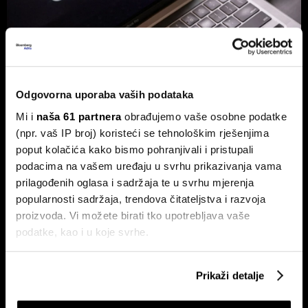
Hrvatska tvrtka prva u OpenAI
partnerskoj mreži - Tehnologija je
Odgovorna uporaba vaših podataka
globalna, ali biznis je lokalan
Mi i
naša 61 partnera
obrađujemo vaše osobne podatke
Za partnere nije ključno samo tehničko znanje, već
(npr. vaš IP broj) koristeći se tehnološkim rješenjima
stvaranje mjerljivog poslovnog rezultata.
poput kolačića kako bismo pohranjivali i pristupali
podacima na vašem uređaju u svrhu prikazivanja vama
prilagođenih oglasa i sadržaja te u svrhu mjerenja
popularnosti sadržaja, trendova čitateljstva i razvoja
proizvoda. Vi možete birati tko upotrebljava vaše
podatke, kao i u koje svrhe.
Ako nam dopustite, također bismo htjeli:
Prikaži detalje
Prikupljati podatke o vašoj geografskoj lokaciji,
Hrvatska je izgradila mreže,
Od nekretnina do AI-ja: Uspon
sada mora digitalizirati
nove klase Xijevih 'štrebera' koji
koji mogu biti precizni do radijusa od nekoliko metara