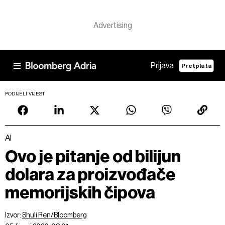
Prijava
Pretplata
PODIJELI VIJEST
AI
Ovo je pitanje od bilijun
dolara za proizvođače
memorijskih čipova
Izvor:
Shuli Ren/Bloomberg