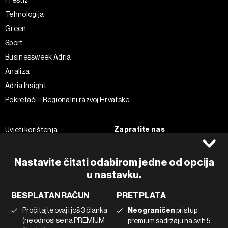
Tehnologija
Green
Sport
Businessweek Adria
Analiza
Adria Insight
Pokretači - Regionalni razvoj Hrvatske
Zapratite nas
Uvjeti korištenja
Pravila privatnosti
Facebook
Politika kolačića
Instagram
Nastavite čitati odabirom jedne od opcija
Impressum
Twitter
u nastavku.
Marketing
Linkedin
BESPLATAN RAČUN
PRETPLATA
Korištenje umjetne inteligencije
Tiktok
Pročitajte ovaj i još 3 članka
Neograničen
pristup
(ne odnosi se na PREMIUM
premium sadržaju na svih 5