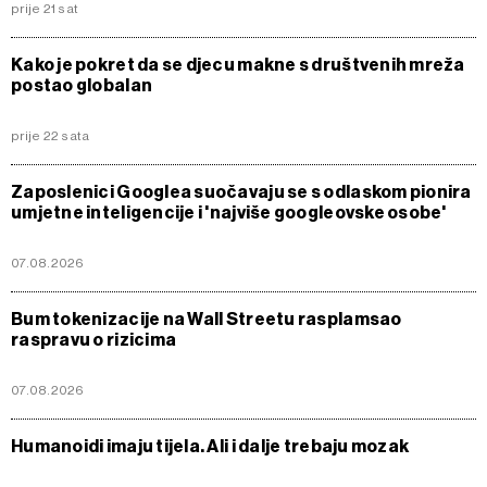
prije 21 sat
Kako je pokret da se djecu makne s društvenih mreža
postao globalan
prije 22 sata
Zaposlenici Googlea suočavaju se s odlaskom pionira
umjetne inteligencije i 'najviše googleovske osobe'
07.08.2026
Bum tokenizacije na Wall Streetu rasplamsao
raspravu o rizicima
07.08.2026
Humanoidi imaju tijela. Ali i dalje trebaju mozak