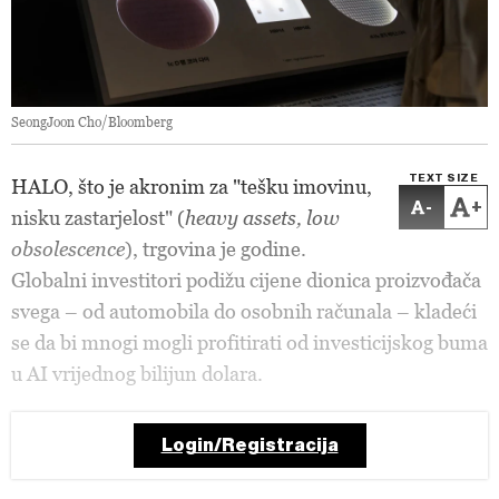
SeongJoon Cho/Bloomberg
TEXT SIZE
HALO, što je akronim za "tešku imovinu,
-
+
nisku zastarjelost" (
heavy assets, low
obsolescence
), trgovina je godine.
Globalni investitori podižu cijene dionica proizvođača
svega – od automobila do osobnih računala – kladeći
se da bi mnogi mogli profitirati od investicijskog buma
u AI vrijednog bilijun dolara.
Login/Registracija