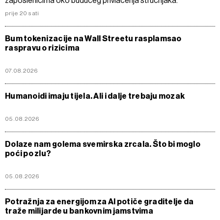
zaposlenicima oko budućeg privlačenja stručnjaka.
prije 20 sati
Bum tokenizacije na Wall Streetu rasplamsao
raspravu o rizicima
07.08.2026
Humanoidi imaju tijela. Ali i dalje trebaju mozak
05.08.2026
Dolaze nam golema svemirska zrcala. Što bi moglo
poći po zlu?
05.08.2026
Potražnja za energijom za AI potiče graditelje da
traže milijarde u bankovnim jamstvima