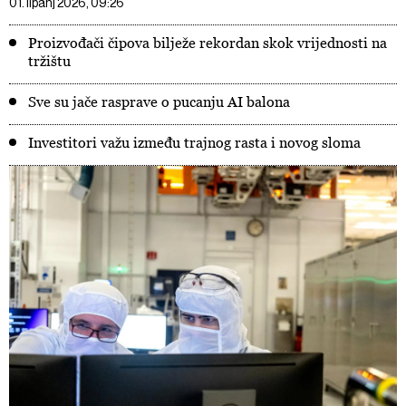
01. lipanj 2026, 09:26
Proizvođači čipova bilježe rekordan skok vrijednosti na
tržištu
Sve su jače rasprave o pucanju AI balona
Investitori važu između trajnog rasta i novog sloma