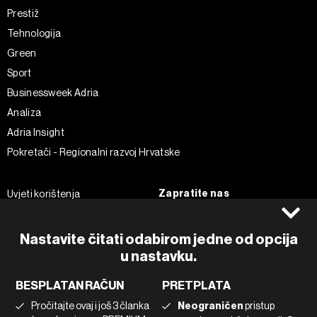
Prestiž
Tehnologija
Green
Sport
Businessweek Adria
Analiza
Adria Insight
Pokretači - Regionalni razvoj Hrvatske
Zapratite nas
Uvjeti korištenja
Pravila privatnosti
Facebook
Politika kolačića
Instagram
Nastavite čitati odabirom jedne od opcija
u nastavku.
Impressum
Twitter
Marketing
Linkedin
BESPLATAN RAČUN
PRETPLATA
Korištenje umjetne inteligencije
Tiktok
Pročitajte ovaj i još 3 članka
Neograničen
pristup