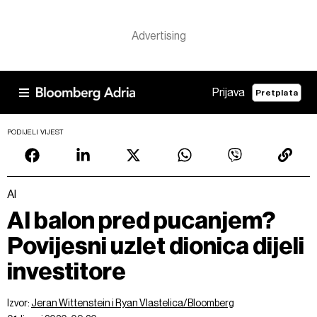
Prijava
Pretplata
PODIJELI VIJEST
AI
AI balon pred pucanjem?
Povijesni uzlet dionica dijeli
investitore
Izvor:
Jeran Wittenstein i Ryan Vlastelica/Bloomberg