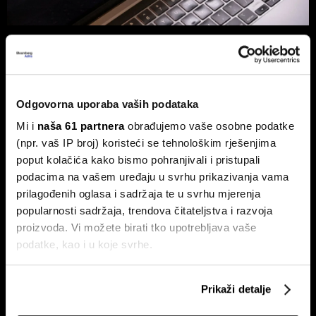
Hrvatska tvrtka prva u OpenAI
partnerskoj mreži - Tehnologija je
globalna, ali biznis je lokalan
Za partnere nije ključno samo tehničko znanje, već
Odgovorna uporaba vaših podataka
stvaranje mjerljivog poslovnog rezultata.
Mi i
naša 61 partnera
obrađujemo vaše osobne podatke
(npr. vaš IP broj) koristeći se tehnološkim rješenjima
poput kolačića kako bismo pohranjivali i pristupali
podacima na vašem uređaju u svrhu prikazivanja vama
prilagođenih oglasa i sadržaja te u svrhu mjerenja
popularnosti sadržaja, trendova čitateljstva i razvoja
proizvoda. Vi možete birati tko upotrebljava vaše
podatke, kao i u koje svrhe.
Hrvatska je izgradila mreže,
Od nekretnina do AI-ja: Uspon
sada mora digitalizirati
nove klase Xijevih 'štrebera' koji
Ako nam dopustite, također bismo htjeli:
poslovanje. Ovo su ključni
zgrću milijarde
Prikaži detalje
problemi - i rješenja
Prikupljati podatke o vašoj geografskoj lokaciji,
koji mogu biti precizni do radijusa od nekoliko metara