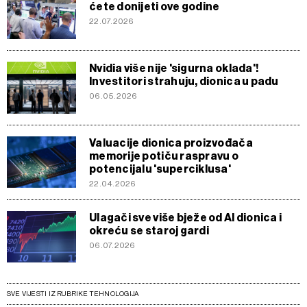
ćete donijeti ove godine
22.07.2026
Nvidia više nije 'sigurna oklada'!
Investitori strahuju, dionica u padu
06.05.2026
Valuacije dionica proizvođača
memorije potiču raspravu o
potencijalu 'superciklusa'
22.04.2026
Ulagači sve više bježe od AI dionica i
okreću se staroj gardi
06.07.2026
SVE VIJESTI IZ RUBRIKE TEHNOLOGIJA