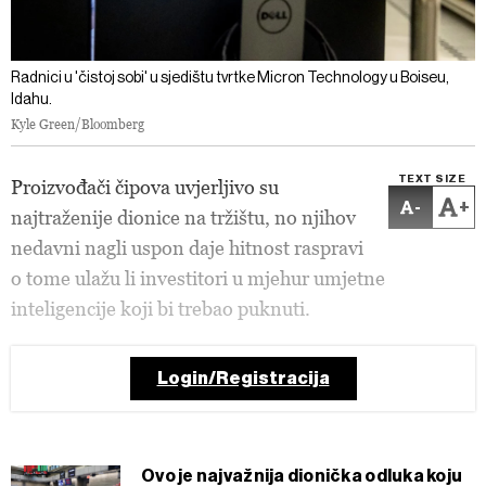
Radnici u 'čistoj sobi' u sjedištu tvrtke Micron Technology u Boiseu,
Idahu.
Kyle Green/Bloomberg
TEXT SIZE
Proizvođači čipova uvjerljivo su
-
+
najtraženije dionice na tržištu, no njihov
nedavni nagli uspon daje hitnost raspravi
o tome ulažu li investitori u mjehur umjetne
inteligencije koji bi trebao puknuti.
Login/Registracija
Ovo je najvažnija dionička odluka koju