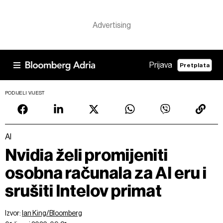
Prijava
Pretplata
PODIJELI VIJEST
AI
Nvidia želi promijeniti
osobna računala za AI eru i
srušiti Intelov primat
Izvor:
Ian King/Bloomberg