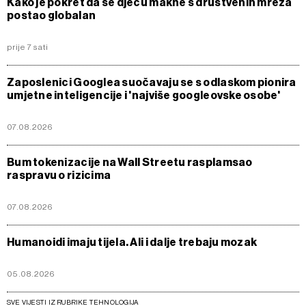
Kako je pokret da se djecu makne s društvenih mreža
postao globalan
prije 7 sati
Zaposlenici Googlea suočavaju se s odlaskom pionira
umjetne inteligencije i 'najviše googleovske osobe'
07.08.2026
Bum tokenizacije na Wall Streetu rasplamsao
raspravu o rizicima
07.08.2026
Humanoidi imaju tijela. Ali i dalje trebaju mozak
05.08.2026
SVE VIJESTI IZ RUBRIKE TEHNOLOGIJA