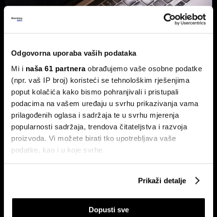
Hrvatska tvrtka prva u OpenAI
partnerskoj mreži - Tehnologija je
globalna, ali biznis je lokalan
Odgovorna uporaba vaših podataka
Za partnere nije ključno samo tehničko znanje, već
Mi i
naša 61 partnera
obrađujemo vaše osobne podatke
stvaranje mjerljivog poslovnog rezultata.
(npr. vaš IP broj) koristeći se tehnološkim rješenjima
poput kolačića kako bismo pohranjivali i pristupali
podacima na vašem uređaju u svrhu prikazivanja vama
prilagođenih oglasa i sadržaja te u svrhu mjerenja
popularnosti sadržaja, trendova čitateljstva i razvoja
proizvoda. Vi možete birati tko upotrebljava vaše
podatke, kao i u koje svrhe.
Ako nam dopustite, također bismo htjeli:
Hrvatska je izgradila mreže,
Od nekretnina do AI-ja: Uspon
Prikaži detalje
sada mora digitalizirati
nove klase Xijevih 'štrebera' koji
Prikupljati podatke o vašoj geografskoj lokaciji,
poslovanje. Ovo su ključni
zgrću milijarde
koji mogu biti precizni do radijusa od nekoliko metara
problemi - i rješenja
Dopusti sve
Prepoznati vaš uređaj tako što ćemo aktivno