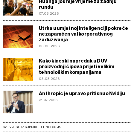
Huanga još nije vrijeme za zadnju
rundu
07.08.2026
Utrka u umjetnoj inteligenciji pokreće
nezapamćen val korporativnog
zaduživanja
06.08.2026
Kako kineski napredak u DUV
proizvodnji čipova prijeti velikim
tehnološkim kompanijama
03.08.2026
Anthropic je upravo pritisnuo Nvidiju
31.07.2026
SVE VIJESTI IZ RUBRIKE TEHNOLOGIJA