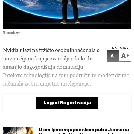
Bloomberg
TEXT SIZE
Nvidia ulazi na tržište osobnih računala s
-
+
novim čipom koji je osmišljen kako bi
smanjio dugogodišnju dominaciju
Intelove tehnologije na tom području te modernizirao
računala za eru umjetne inteligencije.
Login/Registracija
U omiljenom japanskom pubu Jensena