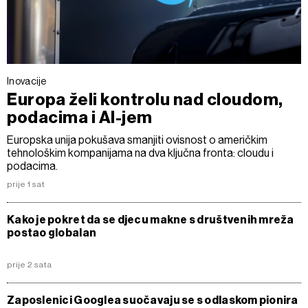
Inovacije
Europa želi kontrolu nad cloudom,
podacima i AI-jem
Europska unija pokušava smanjiti ovisnost o američkim
tehnološkim kompanijama na dva ključna fronta: cloudu i
podacima.
prije 1 sat
Kako je pokret da se djecu makne s društvenih mreža
postao globalan
prije 2 sata
Zaposlenici Googlea suočavaju se s odlaskom pionira