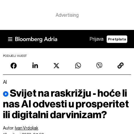
Prijava
Pretplata
PODIJELI VIJEST
AI
Svijet na raskrižju - hoće li
nas AI odvesti u prosperitet
ili digitalni darvinizam?
Autor:
Ivan Vrdoljak