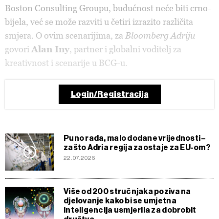
Boston Consulting Groupu, budućnost neće biti crno-
bijela, već se može razviti u četiri izrazito različita
smjera. O ovim scenarijima, za
Bloomberg Adriju
govori
Alan Iny
, partner i globalni voditelj za
kreativnost i scenarije u BCG-u.
Login/Registracija
Puno rada, malo dodane vrijednosti –
zašto Adria regija zaostaje za EU-om?
22.07.2026
Više od 200 stručnjaka poziva na
djelovanje kako bi se umjetna
inteligencija usmjerila za dobrobit