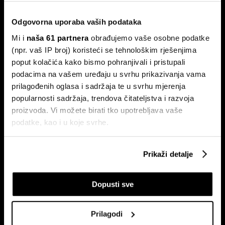
Za partnere nije ključno samo tehničko znanje, već
stvaranje mjerljivog poslovnog rezultata.
Odgovorna uporaba vaših podataka
Mi i
naša 61 partnera
obrađujemo vaše osobne podatke
(npr. vaš IP broj) koristeći se tehnološkim rješenjima
poput kolačića kako bismo pohranjivali i pristupali
podacima na vašem uređaju u svrhu prikazivanja vama
prilagođenih oglasa i sadržaja te u svrhu mjerenja
popularnosti sadržaja, trendova čitateljstva i razvoja
proizvoda. Vi možete birati tko upotrebljava vaše
Hrvatska je izgradila mreže,
Od nekretnina do AI-ja: Uspon
podatke, kao i u koje svrhe.
sada mora digitalizirati
nove klase Xijevih 'štrebera' koji
poslovanje. Ovo su ključni
zgrću milijarde
problemi - i rješenja
Ako nam dopustite, također bismo htjeli:
Prikaži detalje
Prikupljati podatke o vašoj geografskoj lokaciji,
koji mogu biti precizni do radijusa od nekoliko metara
Dopusti sve
Prepoznati vaš uređaj tako što ćemo aktivno
skenirati njegove određene karakteristike ("uzimanje
otiska prsta uređaja")
Prilagodi
U
dijelu s pojedinostima
možete saznati više o tome