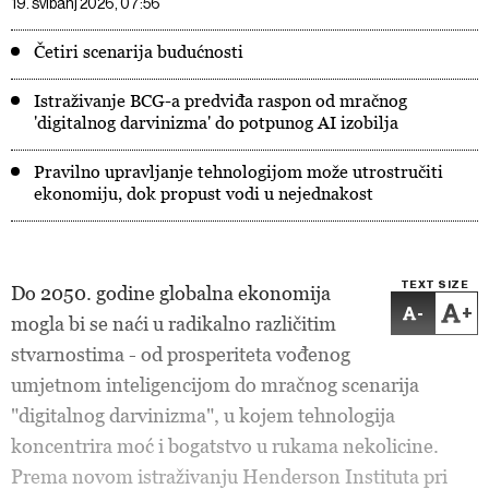
19. svibanj 2026, 07:56
Četiri scenarija budućnosti
Istraživanje BCG-a predviđa raspon od mračnog
'digitalnog darvinizma' do potpunog AI izobilja
Pravilno upravljanje tehnologijom može utrostručiti
ekonomiju, dok propust vodi u nejednakost
TEXT SIZE
Do 2050. godine globalna ekonomija
-
+
mogla bi se naći u radikalno različitim
stvarnostima - od prosperiteta vođenog
umjetnom inteligencijom do mračnog scenarija
"digitalnog darvinizma", u kojem tehnologija
koncentrira moć i bogatstvo u rukama nekolicine.
Prema novom istraživanju Henderson Instituta pri