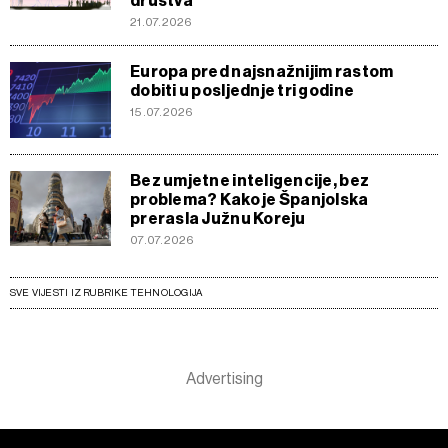
društva
21.07.2026
Europa pred najsnažnijim rastom
dobiti u posljednje tri godine
15.07.2026
Bez umjetne inteligencije, bez
problema? Kako je Španjolska
prerasla Južnu Koreju
07.07.2026
SVE VIJESTI IZ RUBRIKE TEHNOLOGIJA