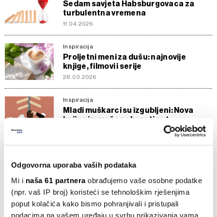
Sedam savjeta Habsburgovaca za
turbulentna vremena
11.04.2026
Inspiracija
Proljetni meni za dušu: najnovije
knjige, filmovi i serije
28.03.2026
Inspiracija
Mladi muškarci su izgubljeni: Nova
knjiga im može pokazati put
17.01.2026
Inspiracija
Ekskluzivni intervju s autorom
Odgovorna uporaba vaših podataka
"Sotonskih stihova" Salmanom
Mi i
naša 61 partnera
obrađujemo vaše osobne podatke
Rushdiejem
(npr. vaš IP broj) koristeći se tehnološkim rješenjima
13.12.2025
poput kolačića kako bismo pohranjivali i pristupali
podacima na vašem uređaju u svrhu prikazivanja vama
Inspiracija