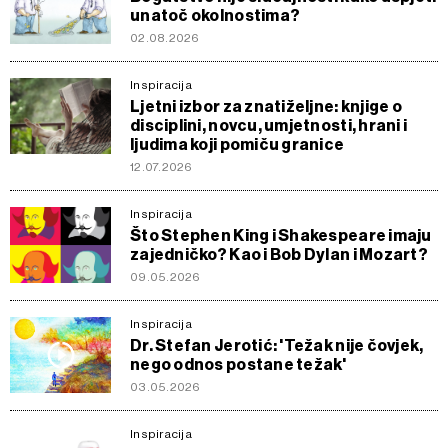
unatoč okolnostima?
02.08.2026
Inspiracija
Ljetni izbor za znatiželjne: knjige o
disciplini, novcu, umjetnosti, hrani i
ljudima koji pomiču granice
12.07.2026
Inspiracija
Što Stephen King i Shakespeare imaju
zajedničko? Kao i Bob Dylan i Mozart?
09.05.2026
Inspiracija
Dr. Stefan Jerotić: 'Težak nije čovjek,
nego odnos postane težak'
03.05.2026
Inspiracija