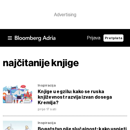
Prijava
Pretplata
najčitanije knjige
Inspiracija
Knjige u egzilu: kako se ruska
književnost razvija izvan dosega
Kremlja?
prije 17 sati
Inspiracija
Bogatstvo nije slučajnost: kako uspjeti