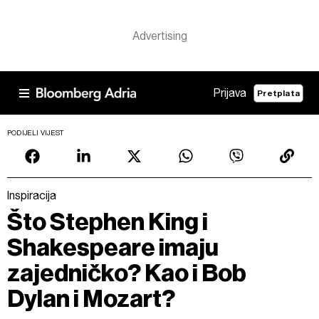
Prijava
Pretplata
PODIJELI VIJEST
Inspiracija
Što Stephen King i
Shakespeare imaju
zajedničko? Kao i Bob
Dylan i Mozart?