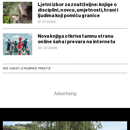
Ljetni izbor za znatiželjne: knjige o
disciplini, novcu, umjetnosti, hrani i
ljudima koji pomiču granice
12.07.2026
Nova knjiga otkriva tamnu stranu
online šaha i prevara na internetu
05.07.2026
SVE VIJESTI IZ RUBRIKE PRESTIŽ