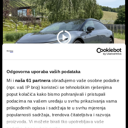
Odgovorna uporaba vaših podataka
Mi i
naša 61 partnera
obrađujemo vaše osobne podatke
(npr. vaš IP broj) koristeći se tehnološkim rješenjima
Xpeng P7+: Kinez koji priča kao
poput kolačića kako bismo pohranjivali i pristupali
navijen i računa kao Turing
podacima na vašem uređaju u svrhu prikazivanja vama
Luksuzni fastback s vlastitim čipom koji po
prilagođenih oglasa i sadržaja te u svrhu mjerenja
performansama nadmašuje usporedive Nvidijine proizvode.
popularnosti sadržaja, trendova čitateljstva i razvoja
proizvoda. Vi možete birati tko upotrebljava vaše