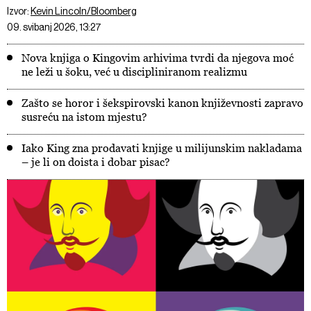
Izvor:
Kevin Lincoln/Bloomberg
09. svibanj 2026, 13:27
Nova knjiga o Kingovim arhivima tvrdi da njegova moć
ne leži u šoku, već u discipliniranom realizmu
Zašto se horor i šekspirovski kanon književnosti zapravo
susreću na istom mjestu?
Iako King zna prodavati knjige u milijunskim nakladama
– je li on doista i dobar pisac?