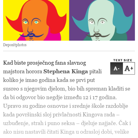
Depositphotos
TEXT SIZE
Kad biste prosječnog fana slavnog
-
+
majstora horora
Stephena Kinga
pitali
koliko je imao godina kada se prvi put
susreo s njegovim djelom, bio bih spreman kladiti se
da bi odgovor bio negdje između 12 i 17 godina.
Upravo su godine osnovne i srednje škole razdoblje
kada površinski sloj privlačnosti Kingova rada –
uzbuđenje, strah i puno seksa – djeluje najjače. Čak i
ako nisu nastavili čitati Kinga u odrasloj dobi, velike