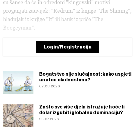
su šanse da će ih određeni "kingovski" motivi
proganjati zauvijek: "Redrum" iz knjige "The Shining",
hladnjak iz knjige "It" ili bauk iz priče "The
Boogeyman".
Login/Registracija
Bogatstvo nije slučajnost: kako uspjeti
unatoč okolnostima?
02.08.2026
Zašto sve više djela istražuje hoće li
dolar izgubiti globalnu dominaciju?
25.07.2026