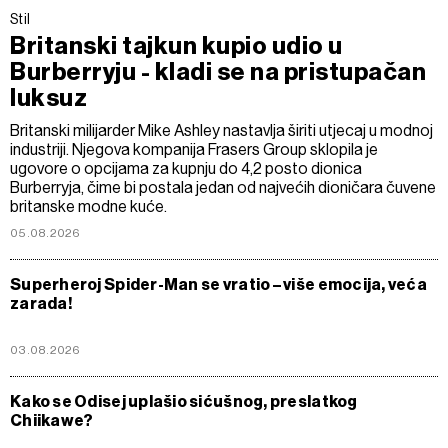
Stil
Britanski tajkun kupio udio u
Burberryju - kladi se na pristupačan
luksuz
Britanski milijarder Mike Ashley nastavlja širiti utjecaj u modnoj
industriji. Njegova kompanija Frasers Group sklopila je
ugovore o opcijama za kupnju do 4,2 posto dionica
Burberryja, čime bi postala jedan od najvećih dioničara čuvene
britanske modne kuće.
05.08.2026
Superheroj Spider-Man se vratio – više emocija, veća
zarada!
03.08.2026
Kako se Odisej uplašio sićušnog, preslatkog
Chiikawe?