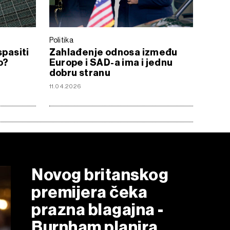
Politika
spasiti
Zahlađenje odnosa između
o?
Europe i SAD-a ima i jednu
dobru stranu
11.04.2026
Novog britanskog
premijera čeka
prazna blagajna -
Burnham planira