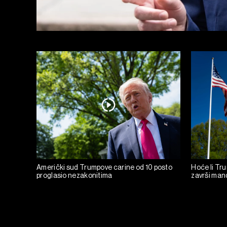
Američki sud Trumpove carine od 10 posto
Hoće li Tru
proglasio nezakonitima
završi man