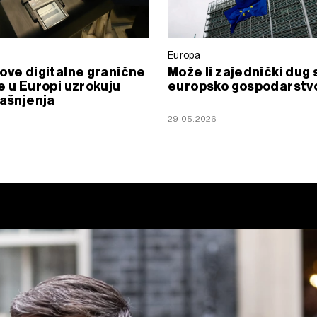
Europa
ove digitalne granične
Može li zajednički dug 
e u Europi uzrokuju
europsko gospodarstv
kašnjenja
29.05.2026