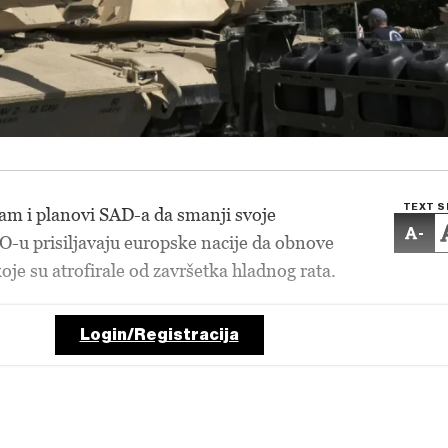
TEXT S
am i planovi SAD-a da smanji svoje
-
-u prisiljavaju europske nacije da obnove
oje su atrofirale od završetka hladnog rata.
Login/Registracija