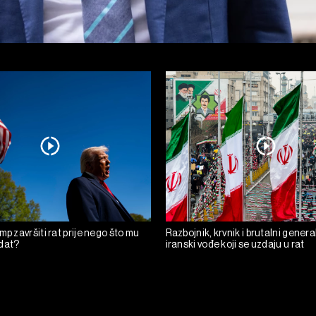
mp završiti rat prije nego što mu
Razbojnik, krvnik i brutalni general
dat?
iranski vođe koji se uzdaju u rat