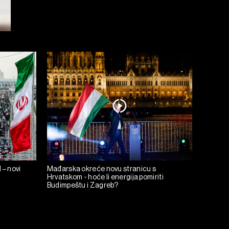
 – novi
Mađarska okreće novu stranicu s
Hrvatskom - hoće li energija pomiriti
Budimpeštu i Zagreb?