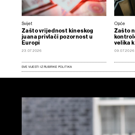
Svijet
Opće
Zašto vrijednost kineskog
Zašto n
juana privlači pozornost u
kontrol
Europi
velika 
23.07.2026
09.07.2026
SVE VIJESTI IZ RUBRIKE POLITIKA