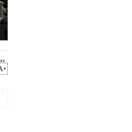
IZE
+