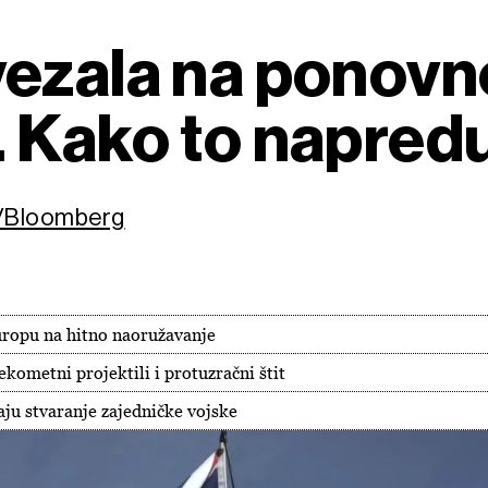
vezala na ponovn
 Kako to napred
e/Bloomberg
Europu na hitno naoružavanje
kometni projektili i protuzračni štit
ju stvaranje zajedničke vojske