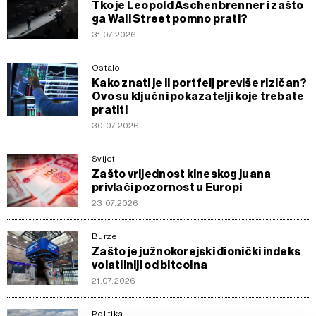
Tko je Leopold Aschenbrenner i zašto
ga Wall Street pomno prati?
31.07.2026
Ostalo
Kako znati je li portfelj previše rizičan?
Ovo su ključni pokazatelji koje trebate
pratiti
30.07.2026
Svijet
Zašto vrijednost kineskog juana
privlači pozornost u Europi
23.07.2026
Burze
Zašto je južnokorejski dionički indeks
volatilniji od bitcoina
21.07.2026
Politika