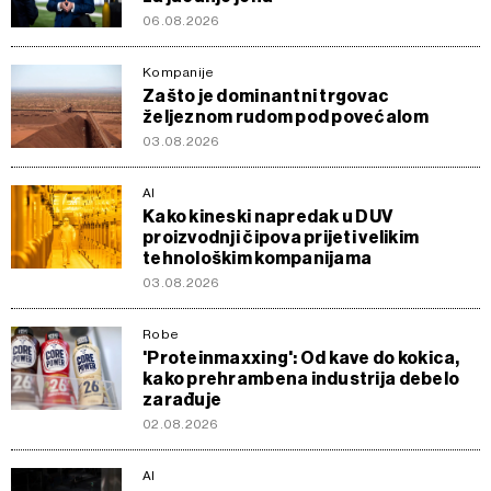
06.08.2026
Kompanije
Zašto je dominantni trgovac
željeznom rudom pod povećalom
03.08.2026
AI
Kako kineski napredak u DUV
proizvodnji čipova prijeti velikim
tehnološkim kompanijama
03.08.2026
Robe
'Proteinmaxxing': Od kave do kokica,
kako prehrambena industrija debelo
zarađuje
02.08.2026
AI