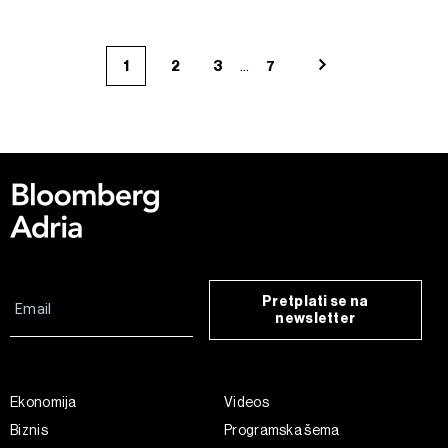
...
1
2
3
7
Pretplati se na
newsletter
Ekonomija
Videos
Biznis
Programska šema