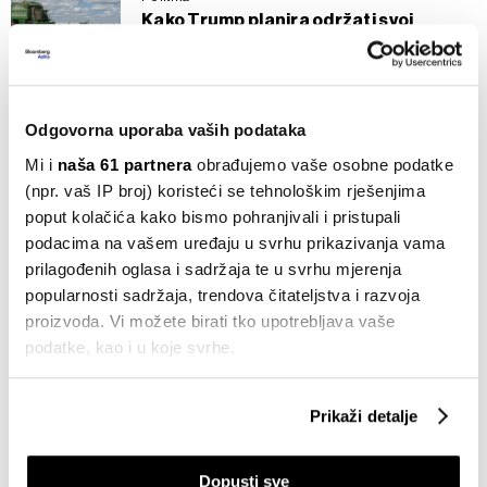
Kako Trump planira održati svoj
carinski zid?
21.07.2026
AI
Odgovorna uporaba vaših podataka
Što je kineski Moonshot AI i zašto
potresa tržišta?
Mi i
naša 61 partnera
obrađujemo vaše osobne podatke
20.07.2026
(npr. vaš IP broj) koristeći se tehnološkim rješenjima
poput kolačića kako bismo pohranjivali i pristupali
Opće
podacima na vašem uređaju u svrhu prikazivanja vama
Što trebate znati o parazitu od kojeg
prilagođenih oglasa i sadržaja te u svrhu mjerenja
obolijevaju ljudi diljem SAD-a
popularnosti sadržaja, trendova čitateljstva i razvoja
18.07.2026
proizvoda. Vi možete birati tko upotrebljava vaše
podatke, kao i u koje svrhe.
Novac
Što je carry trade koji slabi jen?
Ako nam dopustite, također bismo htjeli:
15.07.2026
Prikaži detalje
Prikupljati podatke o vašoj geografskoj lokaciji,
koji mogu biti precizni do radijusa od nekoliko metara
Crypto
Dopusti sve
Prepoznati vaš uređaj tako što ćemo aktivno