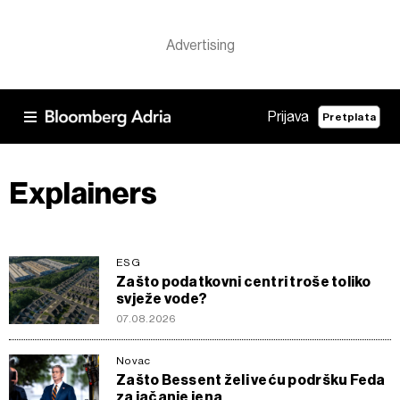
Prijava
Pretplata
Explainers
ESG
Zašto podatkovni centri troše toliko
svježe vode?
07.08.2026
Novac
Zašto Bessent želi veću podršku Feda
za jačanje jena