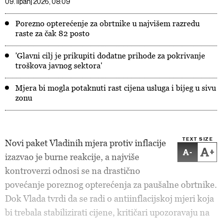
09. lipanj 2026, 08:09
Porezno opterećenje za obrtnike u najvišem razredu
raste za čak 82 posto
'Glavni cilj je prikupiti dodatne prihode za pokrivanje
troškova javnog sektora'
Mjera bi mogla potaknuti rast cijena usluga i bijeg u sivu
zonu
TEXT SIZE
Novi paket Vladinih mjera protiv inflacije
-
+
izazvao je burne reakcije, a najviše
kontroverzi odnosi se na drastično
povećanje poreznog opterećenja za paušalne obrtnike.
Dok Vlada tvrdi da se radi o antiinflacijskoj mjeri koja
bi trebala stabilizirati cijene, kritičari upozoravaju na