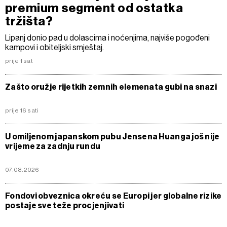
premium segment od ostatka
tržišta?
Lipanj donio pad u dolascima i noćenjima, najviše pogođeni
kampovi i obiteljski smještaj.
prije 1 sat
Zašto oružje rijetkih zemnih elemenata gubi na snazi
prije 16 sati
U omiljenom japanskom pubu Jensena Huanga još nije
vrijeme za zadnju rundu
07.08.2026
Fondovi obveznica okreću se Europi jer globalne rizike
postaje sve teže procjenjivati