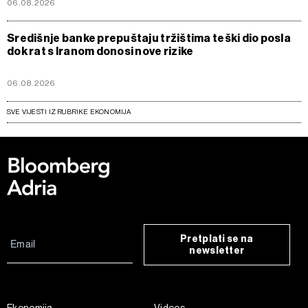
06.08.2026
Središnje banke prepuštaju tržištima teški dio posla
dok rat s Iranom donosi nove rizike
06.08.2026
SVE VIJESTI IZ RUBRIKE EKONOMIJA
Pretplati se na
newsletter
Ekonomija
Videos