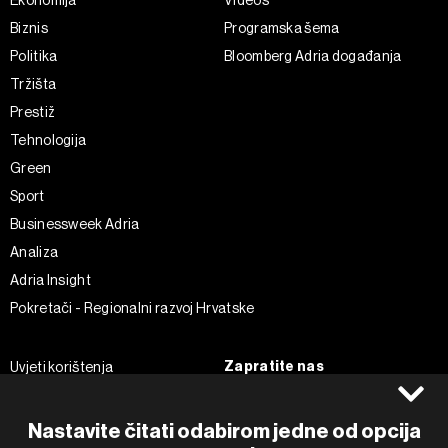
Biznis
Programska šema
Politika
Bloomberg Adria događanja
Tržišta
Prestiž
Tehnologija
Green
Sport
Businessweek Adria
Analiza
Adria Insight
Pokretači - Regionalni razvoj Hrvatske
Zapratite nas
Uvjeti korištenja
Pravila privatnosti
Facebook
Politika kolačića
Instagram
Nastavite čitati odabirom jedne od opcija