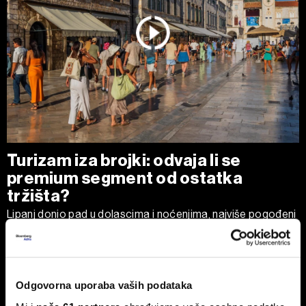
Turizam iza brojki: odvaja li se
premium segment od ostatka
tržišta?
Lipanj donio pad u dolascima i noćenjima, najviše pogođeni
kampovi i obiteljski smještaj.
Odgovorna uporaba vaših podataka