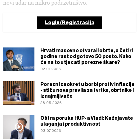
novi udar na mikro poduzetništvo.
Login/Registracija
Hrvati masovno otvarali obrte, u četiri
godine rast od gotovo 50 posto. Kako
će na to utjecati porezne škare?
02.07.2026
Porezni zaokret u borbi protiv inflacije
- stižu nova pravila za tvrtke, obrtnike i
iznajmljivače
28.05.2026
Oštra poruka HUP-a Vladi: Kažnjavate
ulaganja i produktivnost
03.07.2026