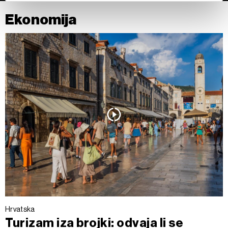
Ekonomija
Zajednički voditelji obrade su HD-WIN ARENA SPORT
d.o.o. i
Partneri
.
Više o podacima koje obrađujemo kao i o
vašim pravima pročitajte u našoj
Politici privatnosti
, a o
kolačićima i drugim sličnim tehnologijama u
Politici kolačića
.
Kolačiće u bilo kojem trenutku možete ponovno ažurirati klikom
na „Prikaži detalje“. Privolu možete u bilo kojem trenutku
povući bez negativnih posljedica.
Hrvatska
Turizam iza brojki: odvaja li se