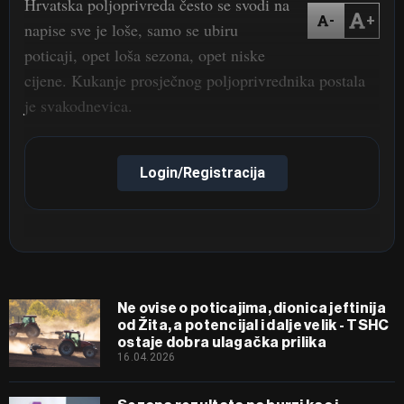
Hrvatska poljoprivreda često se svodi na
-
+
napise sve je loše, samo se ubiru
poticaji, opet loša sezona, opet niske
cijene. Kukanje prosječnog poljoprivrednika postala
je svakodnevica.
Login/Registracija
Ne ovise o poticajima, dionica jeftinija
od Žita, a potencijal i dalje velik - TSHC
ostaje dobra ulagačka prilika
16.04.2026