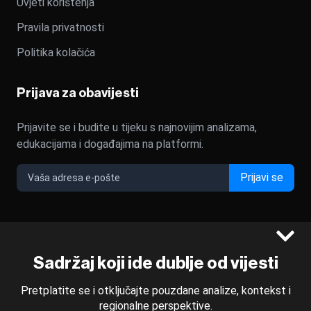
Uvjeti korištenja
Pravila privatnosti
Politika kolačića
Prijava za obavijesti
Prijavite se i budite u tijeku s najnovijim analizama,
edukacijama i događajima na platformi.
Prijavi se
©2022 - 2026 Bloomberg L.P. All Rights Reserved. BLOOMBERG
Sadržaj koji ide dublje od vijesti
and the BLOOMBERG logo are registered trademarks and
service marks of Bloomberg Finance L.P. or its subsidiaries,
Pretplatite se i otključajte pouzdane analize, kontekst i
displayed with permission
regionalne perspektive.
Bloomberg Adria is a Mtel Swiss SA Property