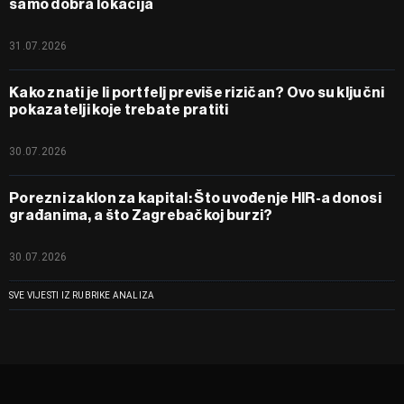
samo dobra lokacija
31.07.2026
Kako znati je li portfelj previše rizičan? Ovo su ključni
pokazatelji koje trebate pratiti
30.07.2026
Porezni zaklon za kapital: Što uvođenje HIR-a donosi
građanima, a što Zagrebačkoj burzi?
30.07.2026
SVE VIJESTI IZ RUBRIKE ANALIZA