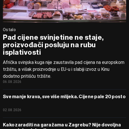
Ostalo
Pad cijene svinjetine ne staje,
proizvođači posluju na rubu
isplativosti
Afrička svinjska kuga nije zaustavila pad cijena na europskom
tržištu, a višak proizvodnje u EU-u i slabiji izvoz u Kinu
dodatno pritišću tržište.
06.08.2026
Sve manje krava, sve više mlijeka. Cijene pale 20 posto
02.08.2026
Kako zaraditi na garažama u Zagrebu? Nije dovoljna