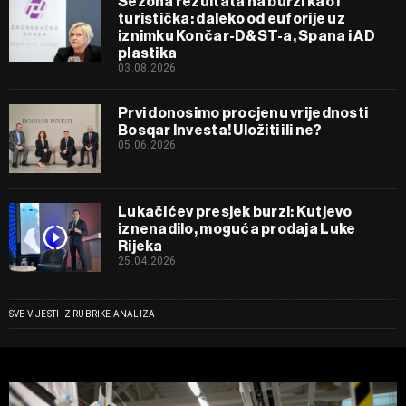
Sezona rezultata na burzi kao i
turistička: daleko od euforije uz
iznimku Končar-D&ST-a, Spana i AD
plastika
03.08.2026
Prvi donosimo procjenu vrijednosti
Bosqar Investa! Uložiti ili ne?
05.06.2026
Lukačićev presjek burzi: Kutjevo
iznenadilo, moguća prodaja Luke
Rijeka
25.04.2026
SVE VIJESTI IZ RUBRIKE ANALIZA