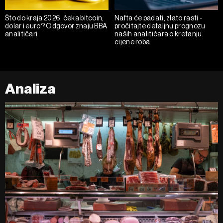
Što do kraja 2026. čeka bitcoin,
Nafta će padati, zlato rasti -
dolar i euro? Odgovor znaju BBA
pročitajte detaljnu prognozu
analitičari
naših analitičara o kretanju
cijene roba
Analiza