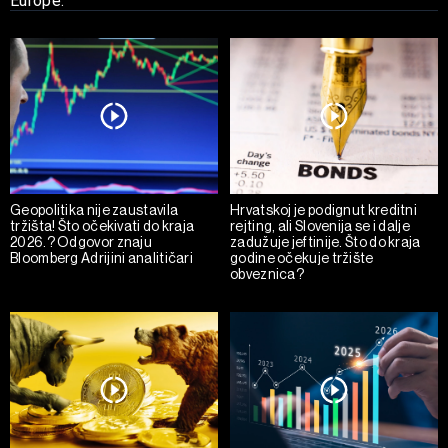
Europe.
Geopolitika nije zaustavila
Hrvatskoj je podignut kreditni
tržišta! Što očekivati do kraja
rejting, ali Slovenija se i dalje
2026.? Odgovor znaju
zadužuje jeftinije. Što do kraja
Bloomberg Adrijini analitičari
godine očekuje tržište
obveznica?