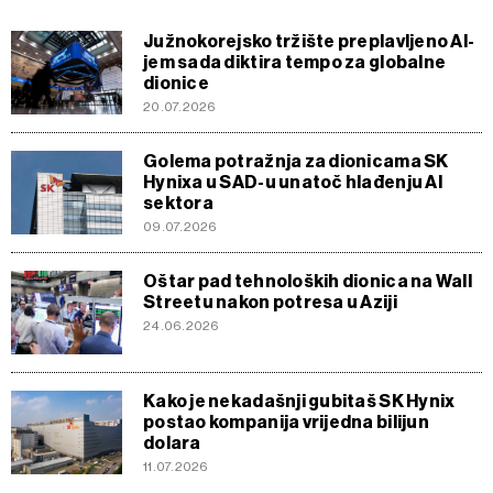
Južnokorejsko tržište preplavljeno AI-
jem sada diktira tempo za globalne
dionice
20.07.2026
Golema potražnja za dionicama SK
Hynixa u SAD-u unatoč hlađenju AI
sektora
09.07.2026
Oštar pad tehnoloških dionica na Wall
Streetu nakon potresa u Aziji
24.06.2026
Kako je nekadašnji gubitaš SK Hynix
postao kompanija vrijedna bilijun
dolara
11.07.2026