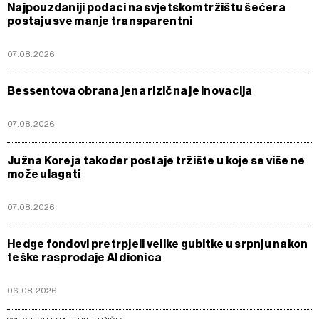
Najpouzdaniji podaci na svjetskom tržištu šećera
postaju sve manje transparentni
07.08.2026
Bessentova obrana jena rizična je inovacija
07.08.2026
Južna Koreja također postaje tržište u koje se više ne
može ulagati
07.08.2026
Hedge fondovi pretrpjeli velike gubitke u srpnju nakon
teške rasprodaje AI dionica
06.08.2026