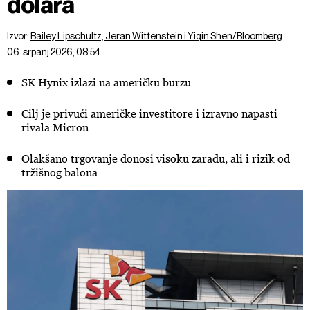
dolara
Izvor:
Bailey Lipschultz, Jeran Wittenstein i Yiqin Shen/Bloomberg
06. srpanj 2026, 08:54
SK Hynix izlazi na američku burzu
Cilj je privući američke investitore i izravno napasti
rivala Micron
Olakšano trgovanje donosi visoku zaradu, ali i rizik od
tržišnog balona