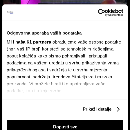
Burze usporile, ali Adris i Telekom
Odgovorna uporaba vaših podataka
Slovenije ne izlaze iz fokusa
Mi i
naša 61 partnera
obrađujemo vaše osobne podatke
Na Zagrebačkoj burzi smirivanje prometa u odnosu na
(npr. vaš IP broj) koristeći se tehnološkim rješenjima
protekli mjesec.
poput kolačića kako bismo pohranjivali i pristupali
podacima na vašem uređaju u svrhu prikazivanja vama
prilagođenih oglasa i sadržaja te u svrhu mjerenja
popularnosti sadržaja, trendova čitateljstva i razvoja
proizvoda. Vi možete birati tko upotrebljava vaše
podatke, kao i u koje svrhe.
Ako nam dopustite, također bismo htjeli:
Prikaži detalje
Prikupljati podatke o vašoj geografskoj lokaciji,
Ljetno zatišje na burzama: zašto
Zarada Crobex10 skočila,
je lov na 'savršen trenutak' loša
Končar zablistao u izvještajima,
koji mogu biti precizni do radijusa od nekoliko metara
strategija?
burza u ljetnom zatišju. BBA
Dopusti sve
Prepoznati vaš uređaj tako što ćemo aktivno
analitika daje presjek!