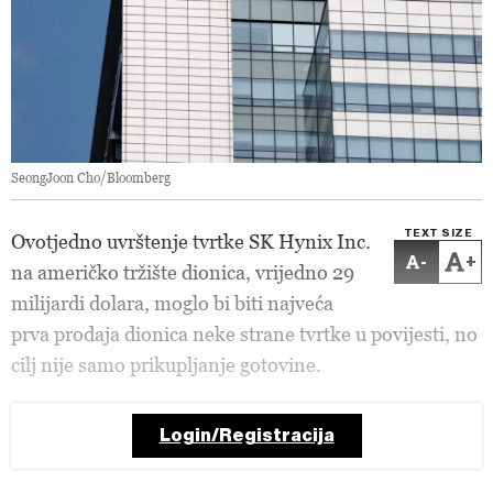
SeongJoon Cho/Bloomberg
TEXT SIZE
Ovotjedno uvrštenje tvrtke SK Hynix Inc.
-
+
na američko tržište dionica, vrijedno 29
milijardi dolara, moglo bi biti najveća
prva prodaja dionica neke strane tvrtke u povijesti, no
cilj nije samo prikupljanje gotovine.
Login/Registracija