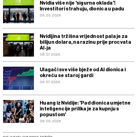
Nvidia više nije 'sigurna oklada'!
Investitori strahuju, dionica u padu
06.05.2026
Nvidijina tržišna vrijednost pala je za
bilijun dolara, na razinu prije procvata
AI-ja
08.07.2026
Ulagači sve više bježe od AI dionica i
okreću se staroj gardi
06.07.2026
Huang iz Nvidije: 'Pad dionica umjetne
inteligencije prilika je za kupnju s
popustom'
08.06.2026