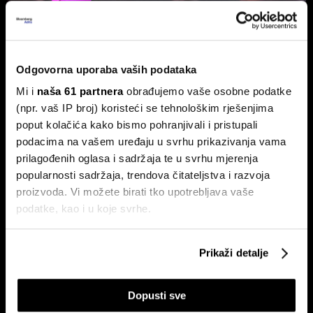
Burze usporile, ali Adris i Telekom
Odgovorna uporaba vaših podataka
Slovenije ne izlaze iz fokusa
Mi i
naša 61 partnera
obrađujemo vaše osobne podatke
Na Zagrebačkoj burzi smirivanje prometa u odnosu na
protekli mjesec.
(npr. vaš IP broj) koristeći se tehnološkim rješenjima
poput kolačića kako bismo pohranjivali i pristupali
podacima na vašem uređaju u svrhu prikazivanja vama
prilagođenih oglasa i sadržaja te u svrhu mjerenja
popularnosti sadržaja, trendova čitateljstva i razvoja
proizvoda. Vi možete birati tko upotrebljava vaše
podatke, kao i u koje svrhe.
Ako nam dopustite, također bismo htjeli:
Ljetno zatišje na burzama: zašto
Zarada Crobex10 skočila,
Prikaži detalje
Prikupljati podatke o vašoj geografskoj lokaciji,
je lov na 'savršen trenutak' loša
Končar zablistao u izvještajima,
strategija?
burza u ljetnom zatišju. BBA
koji mogu biti precizni do radijusa od nekoliko metara
analitika daje presjek!
Dopusti sve
Prepoznati vaš uređaj tako što ćemo aktivno
skenirati njegove određene karakteristike ("uzimanje