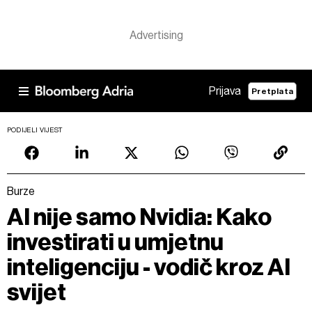
Prijava
Pretplata
PODIJELI VIJEST
Burze
AI nije samo Nvidia: Kako
investirati u umjetnu
inteligenciju - vodič kroz AI
svijet