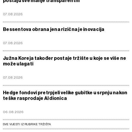
postaju sve manje transparentni
07.08.2026
Bessentova obrana jena rizična je inovacija
07.08.2026
Južna Koreja također postaje tržište u koje se više ne
može ulagati
07.08.2026
Hedge fondovi pretrpjeli velike gubitke u srpnju nakon
teške rasprodaje AI dionica
06.08.2026
SVE VIJESTI IZ RUBRIKE TRŽIŠTA