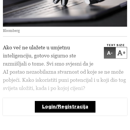
Bloomberg
TEXT SIZE
Ako već ne ulažete u umjetnu
-
+
inteligenciju, gotovo sigurno ste
razmišljali o tome. Svi smo svjesni da je
AI postao nezaobilazna stvarnost od koje se ne može
pobjeći. Kako iskoristiti puni potencijal i u koji dio tog
svijeta uložiti, kada i po kojoj cijeni?
Login/Registracija