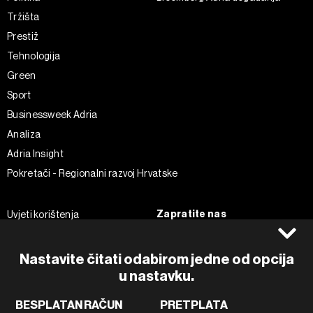
Tržišta
Prestiž
Tehnologija
Green
Sport
Businessweek Adria
Analiza
Adria Insight
Pokretači - Regionalni razvoj Hrvatske
Zapratite nas
Uvjeti korištenja
Pravila privatnosti
Facebook
Politika kolačića
Instagram
Nastavite čitati odabirom jedne od opcija
u nastavku.
Impressum
Twitter
Marketing
Linkedin
BESPLATAN RAČUN
PRETPLATA
Korištenje umjetne inteligencije
Tiktok