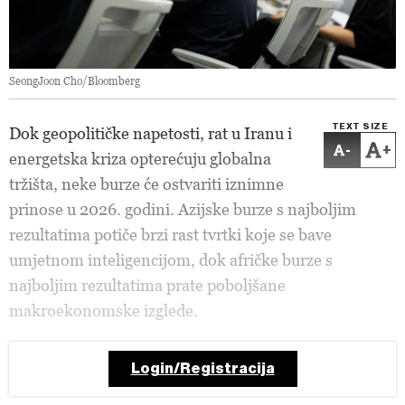
SeongJoon Cho/Bloomberg
TEXT SIZE
Dok geopolitičke napetosti, rat u Iranu i
-
+
energetska kriza opterećuju globalna
tržišta, neke burze će ostvariti iznimne
prinose u 2026. godini. Azijske burze s najboljim
rezultatima potiče brzi rast tvrtki koje se bave
umjetnom inteligencijom, dok afričke burze s
najboljim rezultatima prate poboljšane
makroekonomske izglede.
Login/Registracija