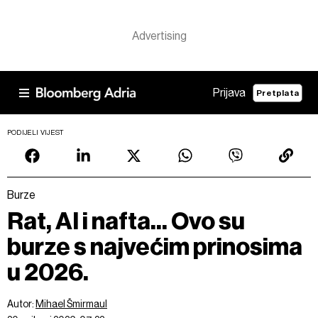
Prijava
Pretplata
PODIJELI VIJEST
Burze
Rat, AI i nafta... Ovo su
burze s najvećim prinosima
u 2026.
Autor:
Mihael Šmirmaul