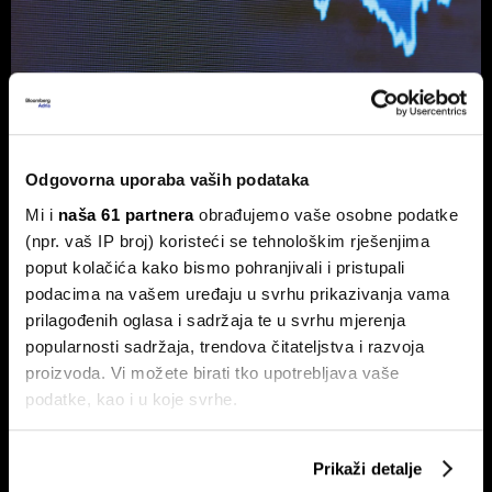
Ljetno zatišje na burzama: zašto je
lov na 'savršen trenutak' loša
Odgovorna uporaba vaših podataka
strategija?
Mi i
naša 61 partnera
obrađujemo vaše osobne podatke
Povijesni podaci pokazuju da su lipanj i srpanj mjeseci s
najmanjom volatilnošću na burzama.
(npr. vaš IP broj) koristeći se tehnološkim rješenjima
poput kolačića kako bismo pohranjivali i pristupali
podacima na vašem uređaju u svrhu prikazivanja vama
prilagođenih oglasa i sadržaja te u svrhu mjerenja
popularnosti sadržaja, trendova čitateljstva i razvoja
proizvoda. Vi možete birati tko upotrebljava vaše
podatke, kao i u koje svrhe.
Ako nam dopustite, također bismo htjeli:
Prikaži detalje
Zarada Crobex10 skočila,
Sezona rezultata u fokusu:
Prikupljati podatke o vašoj geografskoj lokaciji,
Končar zablistao u izvještajima,
Končar predvodi regiju, Wall