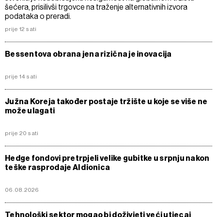
šećera, prisilivši trgovce na traženje alternativnih izvora
podataka o preradi.
prije 12 sati
Bessentova obrana jena rizična je inovacija
prije 14 sati
Južna Koreja također postaje tržište u koje se više ne
može ulagati
prije 20 sati
Hedge fondovi pretrpjeli velike gubitke u srpnju nakon
teške rasprodaje AI dionica
06.08.2026
Tehnološki sektor mogao bi doživjeti veći utjecaj