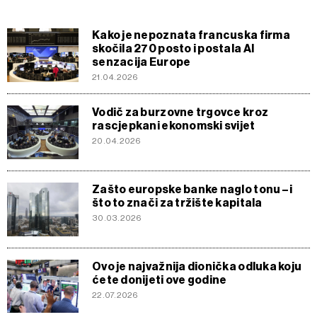
Kako je nepoznata francuska firma
skočila 270 posto i postala AI
senzacija Europe
21.04.2026
Vodič za burzovne trgovce kroz
rascjepkani ekonomski svijet
20.04.2026
Zašto europske banke naglo tonu – i
što to znači za tržište kapitala
30.03.2026
Ovo je najvažnija dionička odluka koju
ćete donijeti ove godine
22.07.2026