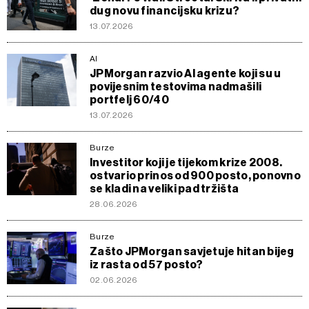
dug novu financijsku krizu?
13.07.2026
AI
JPMorgan razvio AI agente koji su u
povijesnim testovima nadmašili
portfelj 60/40
13.07.2026
Burze
Investitor koji je tijekom krize 2008.
ostvario prinos od 900 posto, ponovno
se kladi na veliki pad tržišta
28.06.2026
Burze
Zašto JPMorgan savjetuje hitan bijeg
iz rasta od 57 posto?
02.06.2026