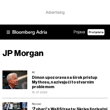
Prijava
Pretplata
JP Morgan
AI
Dimon upozorava na širok pristup
Mythosu, nazivajući to stvarnim
problemom
16.07.2026
Novac
'Žohari' s Wall Streeta: Skriva li privatni