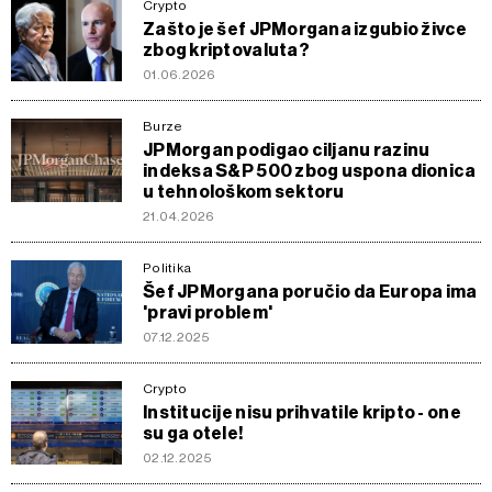
Crypto
Zašto je šef JPMorgana izgubio živce
zbog kriptovaluta?
01.06.2026
Burze
JPMorgan podigao ciljanu razinu
indeksa S&P 500 zbog uspona dionica
u tehnološkom sektoru
21.04.2026
Politika
Šef JPMorgana poručio da Europa ima
'pravi problem'
07.12.2025
Crypto
Institucije nisu prihvatile kripto - one
su ga otele!
02.12.2025