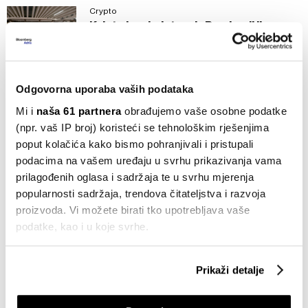
Crypto
Kripto kao kolateral - Predvodi li
JPMorgan novi val kripto-adopcije?
19.11.2025
Bloomberg Adria TV
Odgovorna uporaba vaših podataka
ETF-ovi postaju ključni alat malih
Mi i
naša 61 partnera
obrađujemo vaše osobne podatke
ulagača za diverzifikaciju portfelja
(npr. vaš IP broj) koristeći se tehnološkim rješenjima
28.10.2025
poput kolačića kako bismo pohranjivali i pristupali
podacima na vašem uređaju u svrhu prikazivanja vama
Burze
Apsurdni podaci s Wall Streeta -
prilagođenih oglasa i sadržaja te u svrhu mjerenja
Gotovo polovica američkih ulagača i
popularnosti sadržaja, trendova čitateljstva i razvoja
dalje u potpunosti ignorira jednu
proizvoda. Vi možete birati tko upotrebljava vaše
državu
podatke, kao i u koje svrhe.
21.10.2025
Ako nam dopustite, također bismo htjeli:
Burze
Prikaži detalje
J.P. Morgan mijenja preporuku -
Prikupljati podatke o vašoj geografskoj lokaciji,
vrijeme je za ulaganje u europske
koji mogu biti precizni do radijusa od nekoliko metara
dionice