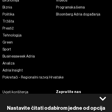
Ekonomija
Videos
Biznis
Programska šema
Politika
Bloomberg Adria događanja
Tržišta
Prestiž
Tehnologija
Green
Sport
Businessweek Adria
Analiza
Adria Insight
Pokretači - Regionalni razvoj Hrvatske
Zapratite nas
Uvjeti korištenja
Pravila privatnosti
Facebook
Politika kolačića
Instagram
Nastavite čitati odabirom jedne od opcija