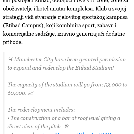
širi postojeći Etihad, dodajući nove VIP zone, zone za
obožavatelje i hotel unutar kompleksa. Klub u svojoj
strategiji vidi stvaranje cjelovitog sportskog kampusa
(Etihad Campus), koji kombinira sport, zabavu i
komercijalne sadržaje, izravno generirajući dodatne
prihode.
🚨 Manchester City have been granted permission
to expand and redevelop the Etihad Stadium!
The capacity of the stadium will go from 53,000 to
60,000. 📈
The redevelopment includes:
▪️ The construction of a bar at roof level giving a
direct view of the pitch. 🥂