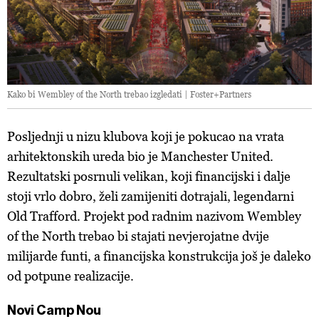
Kako bi Wembley of the North trebao izgledati | Foster+Partners
Posljednji u nizu klubova koji je pokucao na vrata
arhitektonskih ureda bio je Manchester United.
Rezultatski posrnuli velikan, koji financijski i dalje
stoji vrlo dobro, želi zamijeniti dotrajali, legendarni
Old Trafford. Projekt pod radnim nazivom Wembley
of the North trebao bi stajati nevjerojatne dvije
milijarde funti, a financijska konstrukcija još je daleko
od potpune realizacije.
Novi Camp Nou