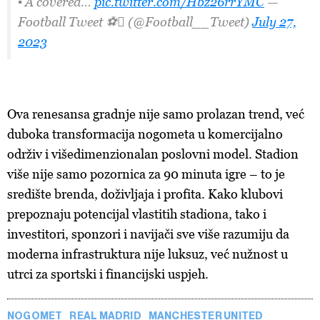
▪️ A covered…
pic.twitter.com/Hbz26rrYMC
—
Football Tweet ⚽ (@Football__Tweet)
July 27,
2023
Ova renesansa gradnje nije samo prolazan trend, već
duboka transformacija nogometa u komercijalno
održiv i višedimenzionalan poslovni model. Stadion
više nije samo pozornica za 90 minuta igre – to je
središte brenda, doživljaja i profita. Kako klubovi
prepoznaju potencijal vlastitih stadiona, tako i
investitori, sponzori i navijači sve više razumiju da
moderna infrastruktura nije luksuz, već nužnost u
utrci za sportski i financijski uspjeh.
NOGOMET
REAL MADRID
MANCHESTER UNITED