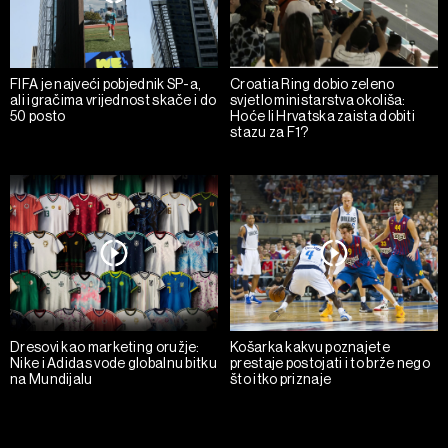
FIFA je najveći pobjednik SP-a,
Croatia Ring dobio zeleno
ali igračima vrijednost skače i do
svjetlo ministarstva okoliša:
50 posto
Hoće li Hrvatska zaista dobiti
stazu za F1?
Dresovi kao marketing oružje:
Košarka kakvu poznajete
Nike i Adidas vode globalnu bitku
prestaje postojati i to brže nego
na Mundijalu
što itko priznaje