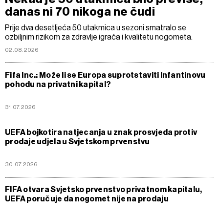
danas ni 70 nikoga ne čudi
Prije dva desetljeća 50 utakmica u sezoni smatralo se
ozbiljnim rizikom za zdravlje igrača i kvalitetu nogometa.
02.08.2026
Fifa Inc.: Može li se Europa suprotstaviti Infantinovu
pohodu na privatni kapital?
31.07.2026
UEFA bojkotira natjecanja u znak prosvjeda protiv
prodaje udjela u Svjetskom prvenstvu
30.07.2026
FIFA otvara Svjetsko prvenstvo privatnom kapitalu,
UEFA poručuje da nogomet nije na prodaju