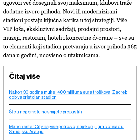
ugovori već dosegnuli svoj maksimum, klubovi traže
dodatne izvore prihoda. Novi ili modernizirani
stadioni postaju ključna karika u toj strategiji. Više
VIP loža, ekskluzivni sadržaji, prodajni prostori,
muzeji, restorani, hoteli i koncertne dvorane – sve su
to elementi koji stadion pretvaraju u izvor prihoda 365
dana u godini, neovisno o utakmicama.
Čitaj više
Nakon 30 godina muke i 400 milijuna eura troškova, Zagreb
dobiva pristojan stadion
Što u nogometu ne smijete propustiti
Manchester City najviše potrošio, najskuplji igrač otišao u
Saudijsku Arabiju