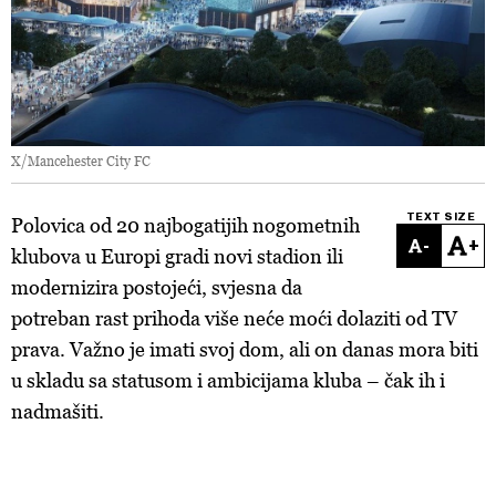
X/Mancehester City FC
TEXT SIZE
Polovica od 20 najbogatijih nogometnih
-
+
klubova u Europi gradi novi stadion ili
modernizira postojeći, svjesna da
potreban rast prihoda više neće moći dolaziti od TV
prava. Važno je imati svoj dom, ali on danas mora biti
u skladu sa statusom i ambicijama kluba – čak ih i
nadmašiti.