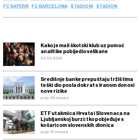
FC BAYERN
FC BARCELONA
STADIONI
STADION
Kako je mali škotski klub uz pomoć
analitike pobijedio velikane
03.05.2026
Središnje banke prepuštaju tržištima
teški dio posla dok rat s Iranom donosi
nove rizike
prije 36 minuta
ETF utakmica Hrvata i Slovenaca na
Ljubljanskoj burzi: tko pobjeđuje s
košaricom slovenskih dionica
prije 37 minuta