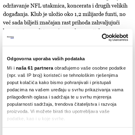
održavanje NFL utakmica, koncerata i drugih velikih
događanja. Klub je uložio oko 1,2 milijarde funti, no
već sada bilježi značajan rast prihoda zahvaljujući
bogatijoj ponudi i povećanom komercijalnom
potencijalu.
Tottenham Hotspur stadium is the official ‘home of
Odgovorna uporaba vaših podataka
the NFL in the UK’ with a minimum of two games
Mi i
naša 61 partnera
obrađujemo vaše osobne podatke
per season after Spurs expanded their partnership
(npr. vaš IP broj) koristeći se tehnološkim rješenjima
with the NFL until 2030 🏟️
poput kolačića kako bismo pohranjivali i pristupali
podacima na vašem uređaju u svrhu prikazivanja vama
pic.twitter.com/TeeSnzolte
— B/R Football
prilagođenih oglasa i sadržaja te u svrhu mjerenja
(@brfootball)
September 14, 2023
popularnosti sadržaja, trendova čitateljstva i razvoja
proizvoda. Vi možete birati tko upotrebljava vaše
podatke, kao i u koje svrhe.
Everton gradi svoj novi dom – Bramley-Moore Dock
Ako nam dopustite, također bismo htjeli: