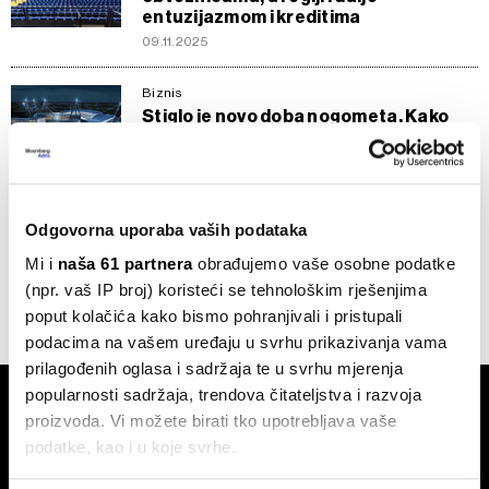
entuzijazmom i kreditima
09.11.2025
Biznis
Stiglo je novo doba nogometa. Kako
moderni stadioni potiču rast prihoda?
18.03.2025
Inspiracija
Odgovorna uporaba vaših podataka
PSG zainteresiran za kupovinu Stade
de Francea
Mi i
naša 61 partnera
obrađujemo vaše osobne podatke
10.03.2023
(npr. vaš IP broj) koristeći se tehnološkim rješenjima
poput kolačića kako bismo pohranjivali i pristupali
podacima na vašem uređaju u svrhu prikazivanja vama
prilagođenih oglasa i sadržaja te u svrhu mjerenja
popularnosti sadržaja, trendova čitateljstva i razvoja
proizvoda. Vi možete birati tko upotrebljava vaše
podatke, kao i u koje svrhe.