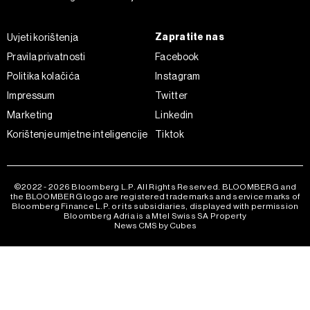
Zapratite nas
Uvjeti korištenja
Pravila privatnosti
Facebook
Politika kolačića
Instagram
Impressum
Twitter
Marketing
Linkedin
Korištenje umjetne inteligencije
Tiktok
©2022 - 2026 Bloomberg L.P. All Rights Reserved. BLOOMBERG and
the BLOOMBERG logo are registered trademarks and service marks of
Bloomberg Finance L.P. or its subsidiaries, displayed with permission
Bloomberg Adria is a Mtel Swiss SA Property
News CMS by Cubes