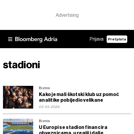
Prijava
Pretplata
stadioni
Biznis
Kako je mali škotski klub uz pomoć
analitike pobijedio velikane
03.05.2026
Biznis
U Europi se stadion financira
obveznicama, u regiji i dalje