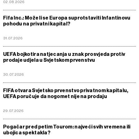
02.08.2026
Fifa Inc.: Može li se Europa suprotstaviti Infantinovu
pohodu na privatni kapital?
31.07.2026
UEFA bojkotira natjecanja u znak prosvjeda protiv
prodaje udjela u Svjetskom prvenstvu
30.07.2026
FIFA otvara Svjetsko prvenstvo privatnom kapitalu,
UEFA poručuje da nogomet nije na prodaju
29.07.2026
Pogačar pred petim Tourom: najveći svih vremena ili
ubojica spektakla?