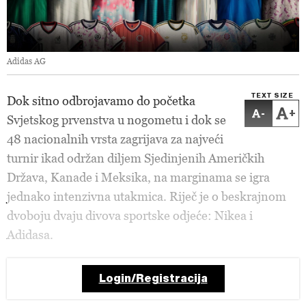
Adidas AG
TEXT SIZE
Dok sitno odbrojavamo do početka
-
+
Svjetskog prvenstva u nogometu i dok se
48 nacionalnih vrsta zagrijava za najveći
turnir ikad održan diljem Sjedinjenih Američkih
Država, Kanade i Meksika, na marginama se igra
jednako intenzivna utakmica. Riječ je o beskrajnom
dvoboju dvaju divova sportske odjeće: Nikea i
Adidasa.
Login/Registracija