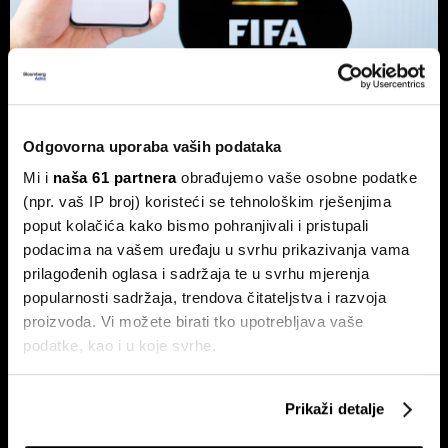
SP kao tvornica novca: Tko su pravi
pobjednici nogometnog ludila?
Odgovorna uporaba vaših podataka
O poslovnoj strani nogometa, tržištu koje se mijenja pod
Mi i
naša 61 partnera
obrađujemo vaše osobne podatke
utjecajem novih investitora i tehnologije te poziciji
(npr. vaš IP broj) koristeći se tehnološkim rješenjima
Hrvatske u svemu tome, za Bloomberg Adriju govori
poput kolačića kako bismo pohranjivali i pristupali
nogometni menadžer Marko Naletilić.
podacima na vašem uređaju u svrhu prikazivanja vama
prilagođenih oglasa i sadržaja te u svrhu mjerenja
popularnosti sadržaja, trendova čitateljstva i razvoja
proizvoda. Vi možete birati tko upotrebljava vaše
podatke, kao i u koje svrhe.
Ako nam dopustite, također bismo htjeli:
Prikaži detalje
Prikupljati podatke o vašoj geografskoj lokaciji,
FIFA je najveći pobjednik SP-a,
Croatia Ring dobio zeleno
koji mogu biti precizni do radijusa od nekoliko metara