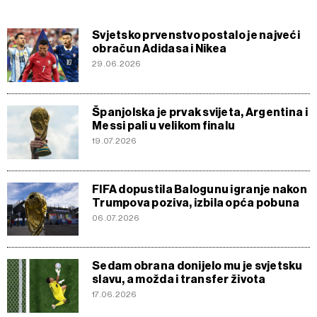
Svjetsko prvenstvo postalo je najveći
obračun Adidasa i Nikea
29.06.2026
Španjolska je prvak svijeta, Argentina i
Messi pali u velikom finalu
19.07.2026
FIFA dopustila Balogunu igranje nakon
Trumpova poziva, izbila opća pobuna
06.07.2026
Sedam obrana donijelo mu je svjetsku
slavu, a možda i transfer života
17.06.2026