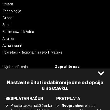
Prestiž
Tehnologija
Green
Sport
Businessweek Adria
Analiza
Adria Insight
Pokretači - Regionalni razvoj Hrvatske
Zapratite nas
Uvjeti korištenja
Pravila privatnosti
Facebook
Politika kolačića
Instagram
Nastavite čitati odabirom jedne od opcija
Impressum
u nastavku.
Twitter
Marketing
Linkedin
BESPLATAN RAČUN
PRETPLATA
Korištenje umjetne inteligencije
Tiktok
Pročitajte ovaj i još 3 članka
Neograničen
pristup