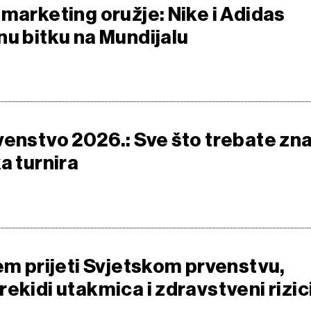
 marketing oružje: Nike i Adidas
nu bitku na Mundijalu
venstvo 2026.: Sve što trebate zna
a turnira
lem prijeti Svjetskom prvenstvu,
ekidi utakmica i zdravstveni rizic