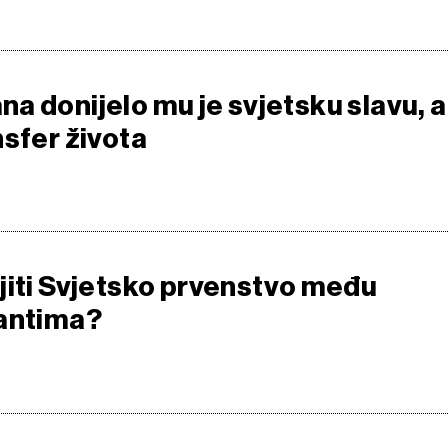
a donijelo mu je svjetsku slavu, a
nsfer života
jiti Svjetsko prvenstvo među
gantima?