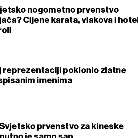
Svjetsko nogometno prvenstvo
jača? Cijene karata, vlakova i hote
oli
j reprezentaciji poklonio zlatne
ispisanim imenima
Svjetsko prvenstvo za kineske
enutno je samo san