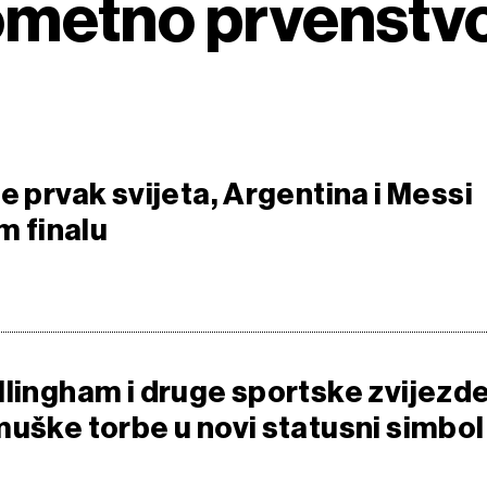
ometno prvenstv
e prvak svijeta, Argentina i Messi
om finalu
llingham i druge sportske zvijezd
muške torbe u novi statusni simbol