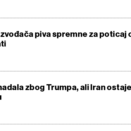
izvođača piva spremne za poticaj 
ti
onadala zbog Trumpa, ali Iran ostaj
u