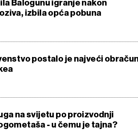
ila Balogunu igranje nakon
ziva, izbila opća pobuna
venstvo postalo je najveći obraču
ikea
ga na svijetu po proizvodnji
ogometaša - u čemu je tajna?