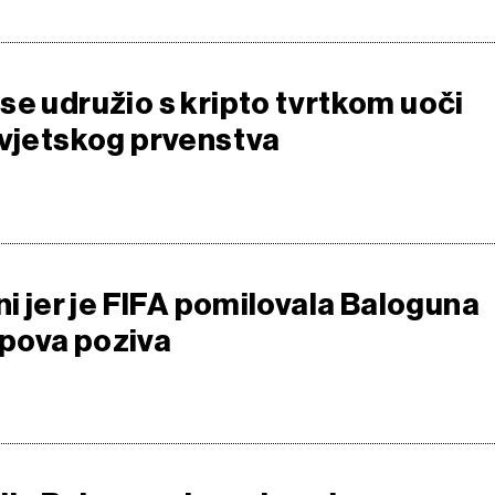
se udružio s kripto tvrtkom uoči
Svjetskog prvenstva
ni jer je FIFA pomilovala Baloguna
pova poziva